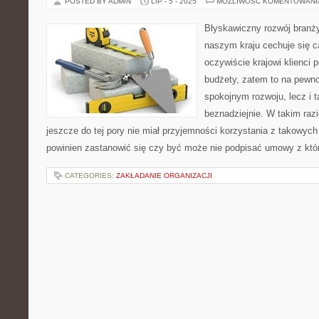
POSTED BY ADMIN
LIP - 5 - 2025
MOŻLIWOŚĆ KOMENTOWAN
Błyskawiczny rozwój bran
naszym kraju cechuje się 
oczywiście krajowi klienci 
budżety, zatem to na pew
spokojnym rozwoju, lecz i t
beznadziejnie. W takim razi
jeszcze do tej pory nie miał przyjemności korzystania z takowych
powinien zastanowić się czy być może nie podpisać umowy z któ
CATEGORIES:
ZAKŁADANIE ORGANIZACJI