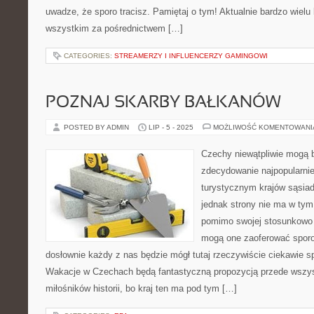
uwadze, że sporo tracisz. Pamiętaj o tym! Aktualnie bardzo wielu 
wszystkim za pośrednictwem […]
CATEGORIES:
STREAMERZY I INFLUENCERZY GAMINGOWI
POZNAJ SKARBY BAŁKANÓW
POSTED BY ADMIN
LIP - 5 - 2025
MOŻLIWOŚĆ KOMENTOWAN
Czechy niewątpliwie mogą 
zdecydowanie najpopularni
turystycznym krajów sąsiad
jednak strony nie ma w tym
pomimo swojej stosunkowo n
mogą one zaoferować sporo
dosłownie każdy z nas będzie mógł tutaj rzeczywiście ciekawie s
Wakacje w Czechach będą fantastyczną propozycją przede wszys
miłośników historii, bo kraj ten ma pod tym […]