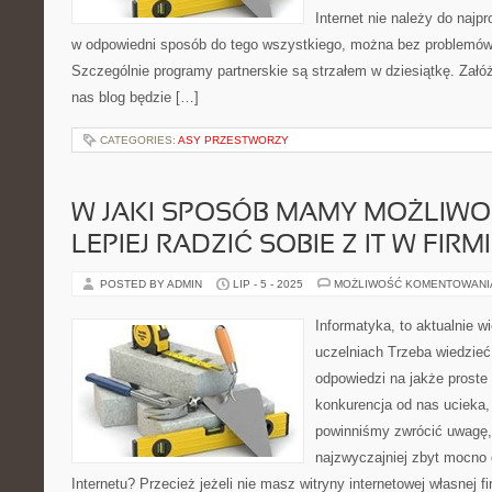
Internet nie należy do najpr
w odpowiedni sposób do tego wszystkiego, można bez problemów 
Szczególnie programy partnerskie są strzałem w dziesiątkę. Zał
nas blog będzie […]
CATEGORIES:
ASY PRZESTWORZY
W JAKI SPOSÓB MAMY MOŻLIW
LEPIEJ RADZIĆ SOBIE Z IT W FIRM
POSTED BY ADMIN
LIP - 5 - 2025
MOŻLIWOŚĆ KOMENTOWAN
Informatyka, to aktualnie w
uczelniach Trzeba wiedzieć
odpowiedzi na jakże proste
konkurencja od nas ucieka
powinniśmy zwrócić uwagę, 
najzwyczajniej zbyt mocno
Internetu? Przecież jeżeli nie masz witryny internetowej własnej f