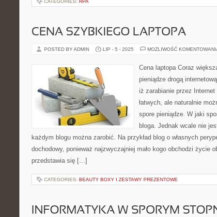
CATEGORIES:
RPA
CENA SZYBKIEGO LAPTOPA
POSTED BY ADMIN
LIP - 5 - 2025
MOŻLIWOŚĆ KOMENTOWAN
Cena laptopa Coraz większa
pieniądze drogą internetową
iż zarabianie przez Internet
łatwych, ale naturalnie moż
spore pieniądze. W jaki sp
bloga. Jednak wcale nie jes
każdym blogu można zarobić. Na przykład blog o własnych perype
dochodowy, ponieważ najzwyczajniej mało kogo obchodzi życie o
przedstawia się […]
CATEGORIES:
BEAUTY BOXY I ZESTAWY PREZENTOWE
INFORMATYKA W SPORYM STOP