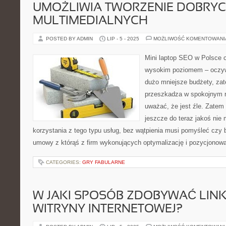
UMOŻLIWIA TWORZENIE DOBRY
MULTIMEDIALNYCH
POSTED BY ADMIN
LIP - 5 - 2025
MOŻLIWOŚĆ KOMENTOWAN
Mini laptop SEO w Polsce c
wysokim poziomem – oczywi
dużo mniejsze budżety, za
przeszkadza w spokojnym ro
uważać, że jest źle. Zatem 
jeszcze do teraz jakoś nie 
korzystania z tego typu usług, bez wątpienia musi pomyśleć czy
umowy z którąś z firm wykonujących optymalizację i pozycjonow
CATEGORIES:
GRY FABULARNE
W JAKI SPOSÓB ZDOBYWAĆ LINK
WITRYNY INTERNETOWEJ?