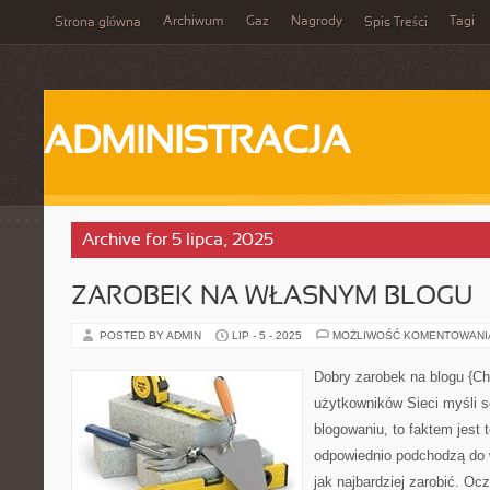
Archiwum
Gaz
Nagrody
Tagi
Strona główna
Spis Treści
ADMINISTRACJA
Archive for 5 lipca, 2025
ZAROBEK NA WŁASNYM BLOGU
POSTED BY ADMIN
LIP - 5 - 2025
MOŻLIWOŚĆ KOMENTOWAN
Dobry zarobek na blogu {C
użytkowników Sieci myśli s
blogowaniu, to faktem jest t
odpowiednio podchodzą do w
jak najbardziej zarobić. Oc