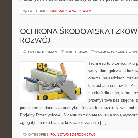
CATEGORIES:
MATEMATYKA NA EGZAMINIE
OCHRONA ŚRODOWISKA I ZRÓ
ROZWÓJ
POSTED BY ADMIN
MAR - 8 - 2026
MOŻLIWOŚĆ KOMENTOWAN
Techneau to przewodnik o 
wszystkim gałęziach bazowy
otacza: narzędziach, zaplec
łańcuchach dostaw, BHP ora
spotkań dla osób, które ch
przemysłowe bez zbędnej ża
jednocześnie doceniają praktykę. Zobacz koniecznie Nowe Technol
Projekty Przemysłowe. W centrum zainteresowania stoją wytwórnie
agregaty, które robią ciężki kawałek zadania […]
CATEGORIES:
ROLNICTWO I OGRODNICTWO