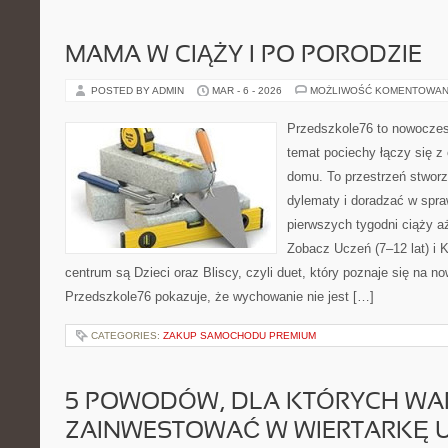
MAMA W CIĄŻY I PO PORODZIE
POSTED BY ADMIN
MAR - 6 - 2026
MOŻLIWOŚĆ KOMENTOWAN
Przedszkole76 to nowoczesn
temat pociechy łączy się z
domu. To przestrzeń stworz
dylematy i doradzać w spra
pierwszych tygodni ciąży aż
Zobacz Uczeń (7–12 lat) i K
centrum są Dzieci oraz Bliscy, czyli duet, który poznaje się na n
Przedszkole76 pokazuje, że wychowanie nie jest […]
CATEGORIES:
ZAKUP SAMOCHODU PREMIUM
5 POWODÓW, DLA KTÓRYCH WA
ZAINWESTOWAĆ W WIERTARKĘ