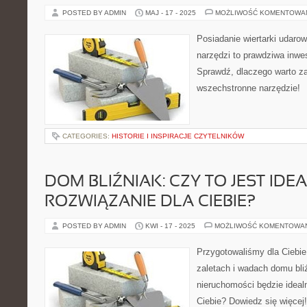
POSTED BY ADMIN
MAJ - 17 - 2025
MOŻLIWOŚĆ KOMENTOWA
Posiadanie wiertarki udaro
narzędzi to prawdziwa inwe
Sprawdź, dlaczego warto z
wszechstronne narzędzie!
CATEGORIES:
HISTORIE I INSPIRACJE CZYTELNIKÓW
DOM BLIŹNIAK: CZY TO JEST IDE
ROZWIĄZANIE DLA CIEBIE?
POSTED BY ADMIN
KWI - 17 - 2025
MOŻLIWOŚĆ KOMENTOWA
Przygotowaliśmy dla Ciebie
zaletach i wadach domu bliź
nieruchomości będzie idea
Ciebie? Dowiedz się więcej