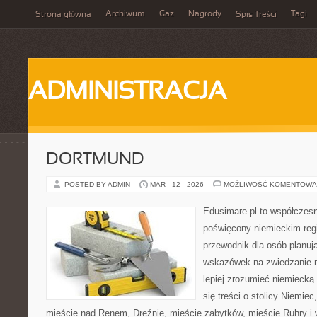
Archiwum
Gaz
Nagrody
Tagi
Strona główna
Spis Treści
ADMINISTRACJA
DORTMUND
POSTED BY ADMIN
MAR - 12 - 2026
MOŻLIWOŚĆ KOMENTOWA
Edusimare.pl to współczesn
poświęcony niemieckim regi
przewodnik dla osób planuj
wskazówek na zwiedzanie m
lepiej zrozumieć niemiecką 
się treści o stolicy Niemiec
mieście nad Renem, Dreźnie, mieście zabytków, mieście Ruhry i 