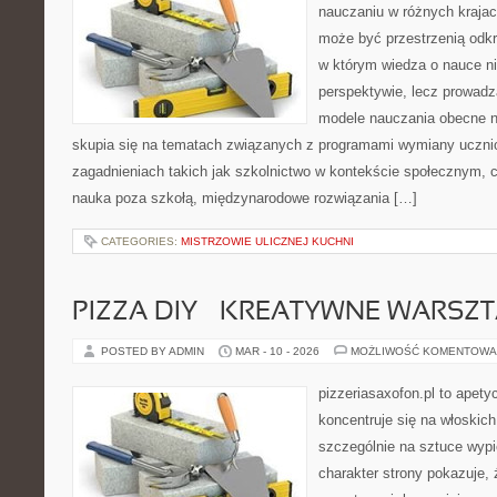
nauczaniu w różnych krajac
może być przestrzenią odkr
w którym wiedza o nauce ni
perspektywie, lecz prowadz
modele nauczania obecne n
skupia się na tematach związanych z programami wymiany ucznio
zagadnieniach takich jak szkolnictwo w kontekście społecznym, c
nauka poza szkołą, międzynarodowe rozwiązania […]
CATEGORIES:
MISTRZOWIE ULICZNEJ KUCHNI
PIZZA DIY – KREATYWNE WARSZ
POSTED BY ADMIN
MAR - 10 - 2026
MOŻLIWOŚĆ KOMENTOWA
pizzeriasaxofon.pl to apetyc
koncentruje się na włoskich
szczególnie na sztuce wyp
charakter strony pokazuje, ż