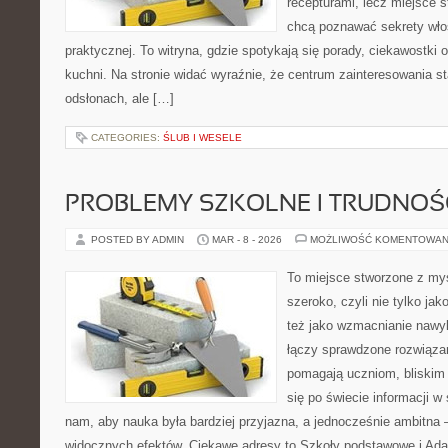
recepturami, lecz miejsce s
chcą poznawać sekrety wło
praktycznej. To witryna, gdzie spotykają się porady, ciekawostki 
kuchni. Na stronie widać wyraźnie, że centrum zainteresowania st
odsłonach, ale […]
CATEGORIES:
ŚLUB I WESELE
PROBLEMY SZKOLNE I TRUDNOŚ
POSTED BY ADMIN
MAR - 8 - 2026
MOŻLIWOŚĆ KOMENTOWAN
To miejsce stworzone z myś
szeroko, czyli nie tylko jak
też jako wzmacnianie nawy
łączy sprawdzone rozwiązani
pomagają uczniom, bliskim
się po świecie informacji w
nam, aby nauka była bardziej przyjazna, a jednocześnie ambitna –
widocznych efektów. Ciekawe adresy to Szkoły podstawowe i Adap