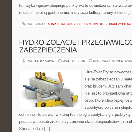
tematyka wpisów obejmuje punkty warte odwiedzenia, zakwaterow
mieście, lokalną gastronomię, instytucje kultury, tereny zielone [
CATEGORIES:
ADAPTACJA STARYCH BUDYNKÓW GOSPODARCZYCH NA 
HYDROIZOLACJE I PRZECIWWIL
ZABEZPIECZENIA
POSTED BY ADMIN
MAR - 12 - 2026
MOŻLIWOŚĆ KOMENTOWA
Ultra-Ever Dry to nowoczesn
się na zabezpieczaniu mater
oraz brudem. Już sam chara
nie jest to przypadkowa str
osób, które chcą lepiej rozu
superhydrofobiczne i olejof
ochronne. To serwis, w której technologia spotyka się z praktyką
podana w sposób zrozumiały zarówno dla profesjonalistów, jak i 
Strona buduje […]