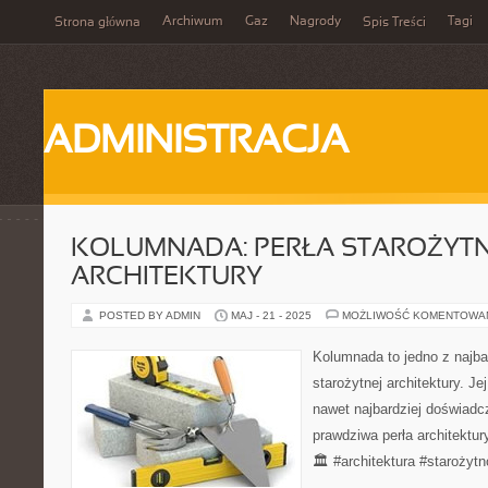
Archiwum
Gaz
Nagrody
Tagi
Strona główna
Spis Treści
ADMINISTRACJA
KOLUMNADA: PERŁA STAROŻYTN
ARCHITEKTURY
POSTED BY ADMIN
MAJ - 21 - 2025
MOŻLIWOŚĆ KOMENTOWA
Kolumnada to jedno z najba
starożytnej architektury. Je
nawet najbardziej doświadc
prawdziwa perła architektu
🏛️ #architektura #staroży