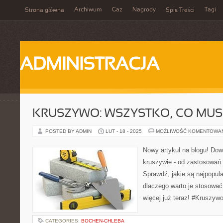
Archiwum
Gaz
Nagrody
Tagi
Strona główna
Spis Treści
ADMINISTRACJA
KRUSZYWO: WSZYSTKO, CO MUSI
POSTED BY ADMIN
LUT - 18 - 2025
MOŻLIWOŚĆ KOMENTOWA
Nowy artykuł na blogu! Dow
kruszywie - od zastosowań 
Sprawdź, jakie są najpopula
dlaczego warto je stosować
więcej już teraz! #Kruszyw
CATEGORIES:
BOCHEN-CHLEBA