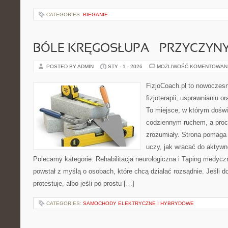
CATEGORIES:
BIEGANIE
BÓLE KRĘGOSŁUPA – PRZYCZYNY 
POSTED BY ADMIN
STY - 1 - 2026
MOŻLIWOŚĆ KOMENTOWAN
FizjoCoach.pl to nowoczes
fizjoterapii, usprawnianiu o
To miejsce, w którym doświ
codziennym ruchem, a proce
zrozumiały. Strona pomaga
uczy, jak wracać do aktyw
Polecamy kategorie: Rehabilitacja neurologiczna i Taping medyczn
powstał z myślą o osobach, które chcą działać rozsądnie. Jeśli do
protestuje, albo jeśli po prostu […]
CATEGORIES:
SAMOCHODY ELEKTRYCZNE I HYBRYDOWE