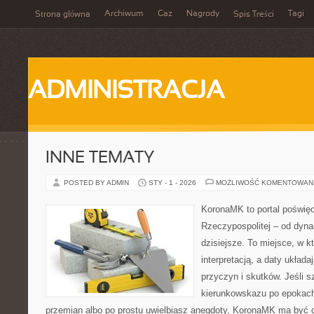
Archiwum
Gaz
Nagrody
Tagi
Strona główna
Spis Treści
ADMINISTRACJA
INNE TEMATY
POSTED BY ADMIN
STY - 1 - 2026
MOŻLIWOŚĆ KOMENTOWAN
KoronaMK to portal poświęco
Rzeczypospolitej – od dynas
dzisiejsze. To miejsce, w k
interpretacją, a daty układa
przyczyn i skutków. Jeśli 
kierunkowskazu po epokach
przemian albo po prostu uwielbiasz anegdoty, KoronaMK ma być d