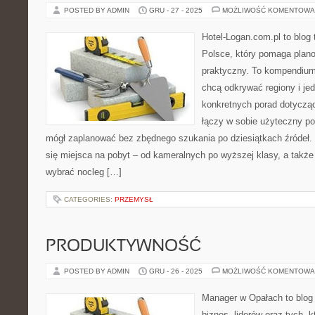
POSTED BY ADMIN
GRU - 27 - 2025
MOŻLIWOŚĆ KOMENTOWA
Hotel-Logan.com.pl to blog
Polsce, który pomaga plan
praktyczny. To kompendium 
chcą odkrywać regiony i je
konkretnych porad dotyczą
łączy w sobie użyteczny por
mógł zaplanować bez zbędnego szukania po dziesiątkach źródeł.
się miejsca na pobyt – od kameralnych po wyższej klasy, a takż
wybrać nocleg […]
CATEGORIES:
PRZEMYSŁ
PRODUKTYWNOŚĆ
POSTED BY ADMIN
GRU - 26 - 2025
MOŻLIWOŚĆ KOMENTOWA
Manager w Opałach to blog
biznes, liderów oraz tych, k