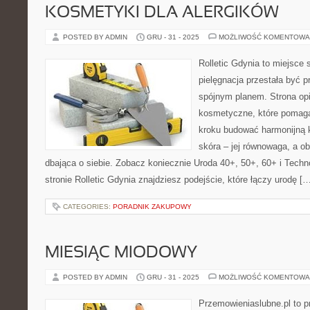
KOSMETYKI DLA ALERGIKÓW
POSTED BY ADMIN
GRU - 31 - 2025
MOŻLIWOŚĆ KOMENTOWA
Rolletic Gdynia to miejsce
pielęgnacja przestała być p
spójnym planem. Strona opi
kosmetyczne, które pomagaj
kroku budować harmonijną 
skóra – jej równowaga, a ob
dbająca o siebie. Zobacz koniecznie Uroda 40+, 50+, 60+ i Tech
stronie Rolletic Gdynia znajdziesz podejście, które łączy urodę [
CATEGORIES:
PORADNIK ZAKUPOWY
MIESIĄC MIODOWY
POSTED BY ADMIN
GRU - 31 - 2025
MOŻLIWOŚĆ KOMENTOWA
Przemowieniaslubne.pl to p