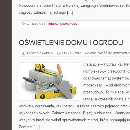
Nowości na stronie Historia Polskiej Emigracji i Średniowiecze. Naj
ciągłość zdarzeń: z jednego […]
CATEGORIES:
TRENUJ W SPOKOJU
OŚWIETLENIE DOMU I OGRODU
POSTED BY ADMIN
STY - 1 - 2026
MOŻLIWOŚĆ KOMENTOWAN
Instalacje – Hydraulika, R
kompleksowy przewodnik dl
opanować temat systemów i
modernizacji – od drobnyc
przebudowy. To miejsce, w
teorię, a czytelnik dostaje 
wod-kan, ogrzewania, rekuperacji, a także szeroko pojętego prac 
wykończeniowych. Zobacz kategorie: Błędy budowlane i Wentylacja
wszystko kręci się wokół sprawdzonych metod, które pomagają u
Zamiast […]