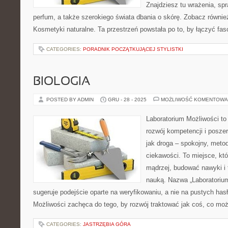
Znajdziesz tu wrażenia, sp
perfum, a także szerokiego świata dbania o skórę. Zobacz równi
Kosmetyki naturalne. Ta przestrzeń powstała po to, by łączyć fa
CATEGORIES:
PORADNIK POCZĄTKUJĄCEJ STYLISTKI
BIOLOGIA
POSTED BY ADMIN
GRU - 28 - 2025
MOŻLIWOŚĆ KOMENTOWA
Laboratorium Możliwości to
rozwój kompetencji i posze
jak droga – spokojny, meto
ciekawości. To miejsce, kt
mądrzej, budować nawyki i 
nauką. Nazwa „Laboratorium
sugeruje podejście oparte na weryfikowaniu, a nie na pustych has
Możliwości zachęca do tego, by rozwój traktować jak coś, co mo
CATEGORIES:
JASTRZĘBIA GÓRA