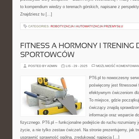
to kompendium wiedzy o terenach górskich, napisane z perspekt
Znajdziesz tu […]
CATEGORIES:
ROBOTYZACJA I AUTOMATYZACJA PRZEMYSŁU
FITNESS A HORMONY I TRENING 
SPORTOWCÓW
POSTED BY ADMIN
LIS - 29 - 2025
MOŻLIWOŚĆ KOMENTOWAN
PT6.pl to nowoczesny serwis
poświęcony jest fitnessowi
efektywnym ćwiczeniom dl
To miejsce, gdzie początk
ćwiczący znajdą sprawdzon
informacje oraz wsparcie 
fizycznego. PT6.pl – funkcjonalne podejście do ruchu rozumiany j
życie, a nie tylko zestaw ćwiczeń. Na stronie prezentujemy, jak 
usprawnić sprawność ogólną, zredukować napięcia […]