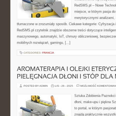
RedSMS.pl – Nowe Technolo
miejsce, w którym pasja do 
merytorycznymi analizami,
tłumaczone w zrozumiały sposób. Ciekawe kategorie: Cyfryzacja i
RedSMS.pl czytelnik znajdzie obszerne treści dotyczące intelige
maszynowego, automatyki, IoT, chmury obliczeniowej, bezpiecze
mobilnych rozwiązań, gamingu, […]
CATEGORIES:
FRANCJA
AROMATERAPIA I OLEJKI ETERYCZ
PIELĘGNACJA DŁONI I STÓP DL
POSTED BY ADMIN
LIS - 26 - 2025
MOŻLIWOŚĆ KOMENTOWAN
Sztuka Zdobienia Paznokci 
dłoni, make-upu i piękna Sz
to portal, w którym pasjon
znajdą praktycznie wszystk