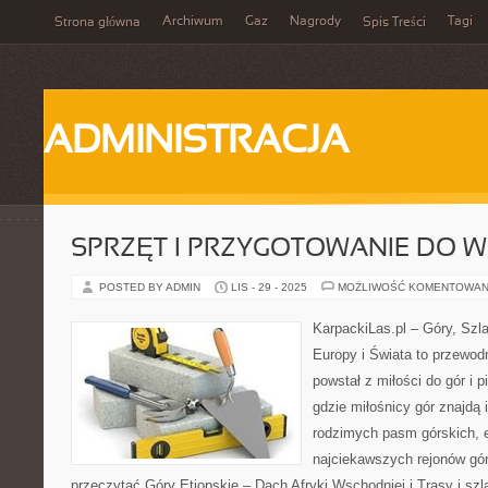
Archiwum
Gaz
Nagrody
Tagi
Strona główna
Spis Treści
ADMINISTRACJA
SPRZĘT I PRZYGOTOWANIE DO
POSTED BY ADMIN
LIS - 29 - 2025
MOŻLIWOŚĆ KOMENTOWAN
KarpackiLas.pl – Góry, Szl
Europy i Świata to przewodn
powstał z miłości do gór i 
gdzie miłośnicy gór znajdą 
rodzimych pasm górskich, 
najciekawszych rejonów gór
przeczytać Góry Etiopskie – Dach Afryki Wschodniej i Trasy i szla