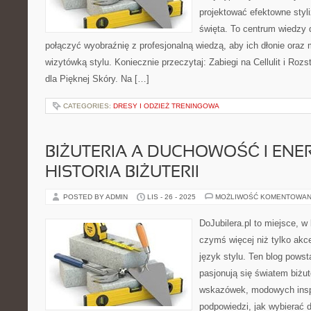
projektować efektowne styli
święta. To centrum wiedzy 
połączyć wyobraźnię z profesjonalną wiedzą, aby ich dłonie oraz 
wizytówką stylu. Koniecznie przeczytaj: Zabiegi na Cellulit i Roz
dla Pięknej Skóry. Na […]
CATEGORIES:
DRESY I ODZIEŻ TRENINGOWA
BIŻUTERIA A DUCHOWOŚĆ I ENER
HISTORIA BIŻUTERII
POSTED BY ADMIN
LIS - 26 - 2025
MOŻLIWOŚĆ KOMENTOWAN
DoJubilera.pl to miejsce, w
czymś więcej niż tylko akc
język stylu. Ten blog powst
pasjonują się światem biżut
wskazówek, modowych inspi
podpowiedzi, jak wybierać