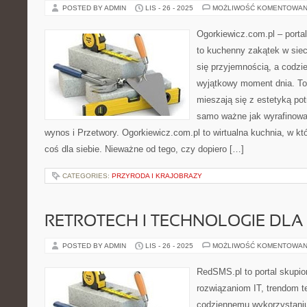
POSTED BY ADMIN
LIS - 26 - 2025
MOŻLIWOŚĆ KOMENTOWAN
Ogorkiewicz.com.pl – port
to kuchenny zakątek w sieci
się przyjemnością, a codzie
wyjątkowy moment dnia. To
mieszają się z estetyką pot
samo ważne jak wyrafinowa
wynos i Przetwory. Ogorkiewicz.com.pl to wirtualna kuchnia, w któ
coś dla siebie. Nieważne od tego, czy dopiero […]
CATEGORIES:
PRZYRODA I KRAJOBRAZY
RETROTECH I TECHNOLOGIE DL
POSTED BY ADMIN
LIS - 26 - 2025
MOŻLIWOŚĆ KOMENTOWAN
RedSMS.pl to portal skupi
rozwiązaniom IT, trendom 
codziennemu wykorzystaniu