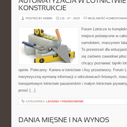
AUTOMATYZACJA W LOTNICTWIE I
KONSTRUKCJE
POSTED BY ADMIN
LIS - 27 - 2025
MOŻLIWOŚĆ KOMENTOWAN
Forum Lotnicze to komple
miejsce poświęcone w całoś
samolotem, maszynom lataj
To przestrzeń dla entuzjast
się zarówno zawodowi piloci
chcący poznawać tajniki lo
opinie. Polecamy: Kariera w lotnictwie i Asy przestworzy. Forum 
merytoryczną wymianę informacji o odrzutowcach liniowych, mas
transportowym lotnictwie pasażerskim i małym lotnictwie prywa
prosić […]
CATEGORIES:
LEASING I FINANSOWANIE
DANIA MIĘSNE I NA WYNOS