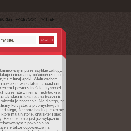
SCRIBE
FACEBOOK
TWITTER
dominowanym przez szybkie zakupy,
ukcję i nieustanny pośpiech rzemiosło
zymś z innej epoki. Wielu osobom
z niewielkim warsztatem, zapachem
ieniem i powtarzalnością czynności
h przez lata z niemal medytacyjną
jednak właśnie dziś ręczne tworzenie
odzyskuje znaczenie. Nie dlatego, że
taliśmy korzystać z przemysłowych
le dlatego, że coraz bardziej tęsknimy
które mają historię, charakter i ślad
cy. Rzemiosło nie jest już wyłącznie
ekazywanym z pokolenia na
taje się także odpowiedzią na