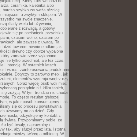
ylejakością. Kiedy ktoś wchodzi do
larza, ceramika, kaletnika albo
a, bardzo szybko zauważa różnicę
m miejscem a zwykłym sklepem. W
wszystko ma swoje znaczenie.
szą ślady wielu lat używania,
 dobierane z rozwagą, a gotowy
pojawia się po naciśnięciu przycisku.
apami, czasem wolno, czasem po
prawkach, ale zawsze z uwagą. Ta
t dziś towarem równie rzadkim jak
jakości drewno czy dobrze wypalona
t, który zamawia rzecz wykonaną
uje nie tylko przedmiot, ale też czas,
e i intencję. W ostatnich latach
est wzrost zainteresowania produktami
okalnie. Dotyczy to zarówno mebli, jak
biżuterii, elementów wystroju wnętrz czy
rzanych. Coraz więcej osób woli mieć
wykonaną porządnie niż kilka tanich,
 się zużyją. W tym trendzie nie chodzi
modę. To często rezultat głębszej
d tym, w jaki sposób konsumujemy i jak
iliśmy się od procesu powstawania
rych używamy na co dzień. Gdy
rzemiosła, odzyskujemy kontakt z
ią świata. Przypominamy sobie, że
że być trwały, naprawialny i
ny tak, aby służył przez lata. Istotna
 relacja między twórcą a odbiorcą. W