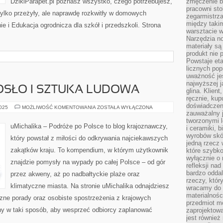
DzikiParapet.pl poznasz wszystko, czego potrzebujesz,
zmęczenie b
pracowni sto
 tylko przeżyły, ale naprawdę rozkwitły w domowych
zegarmistrz
między taki
 i Edukacja ogrodnicza dla szkół i przedszkoli. Strona
warsztacie 
Narzędzia no
materiały są
produkt nie 
Powstaje et
licznych po
uważność jes
najwyższej 
OSŁO I SZTUKA LUDOWA
glina. Klien
ręcznie, kup
doświadczeni
LOKALNE
2025
MOŻLIWOŚĆ KOMENTOWANIA
ZOSTAŁA WYŁĄCZONA
RZEMIOSŁO
zauważalny j
I
tworzonymi l
SZTUKA
uMichalika – Podróże po Polsce to blog krajoznawczy,
i ceramiki, 
LUDOWA
wyrobów skó
który powstał z miłości do odkrywania najciekawszych
jedną rzecz 
zakątków kraju. To kompendium, w którym użytkownik
które szybko
wyłącznie o 
znajdzie pomysły na wypady po całej Polsce – od gór
refleksji na
bardzo oddal
przez akweny, aż po nadbałtyckie plaże oraz
rzeczy, któ
klimatyczne miasta. Na stronie uMichalika odnajdziesz
wracamy do 
materialnośc
zne porady oraz osobiste spostrzeżenia z krajowych
przedmiot mo
any w taki sposób, aby wesprzeć odbiorcy zaplanować
zaprojektowa
jest również