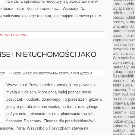
talerzu, a sprawdzone receptury są przedstawiane w
które szybko
wyłącznie o 
. Zobacz także: Kuchnia sezonowa i Wywiady. Na
refleksji na
rozbudowaną kolekcję receptur, obejmującą zarówno proste
bardzo oddal
rzeczy, któ
wracamy do 
materialnośc
WERSJI ROŚLINNEJ
przedmiot mo
zaprojektowa
jest również
przypadku ma
wie nic o o
NSE I NIERUCHOMOŚCI JAKO
W rzemiośle
wykonawcą, 
materiały, t
zakup staje 
PODRÓŻE
2025
MOŻLIWOŚĆ KOMENTOWANIA
ZOSTAŁA WYŁĄCZONA
Rzemieślnik
I
FINANSE
produkcji, a
I
Wszystko o Pożyczkach to serwis, który powstał z
efekt swojej 
NIERUCHOMOŚCI
sprawia, że 
JAKO
myślą o ludziach, które chcą lepiej poznać świat
INWESTYCJA
chwilowa ok
na edukacyj
pożyczek i budżetu domowego. To przestrzeń, gdzie w
pojawiają się
jednym portalu zebrano wiedzę na temat rozsądnego
podczas któ
ceramiki, sz
pożyczania, spłacania rat oraz planowania swoich
przedmiotów.
finansów. Polecamy: Finanse dla przedsiębiorców i
ludzie chcą 
zobaczyć, ja
finansowe. Portal Wszystko o Pożyczkach stawia na
praktyki. T
przekazu doś