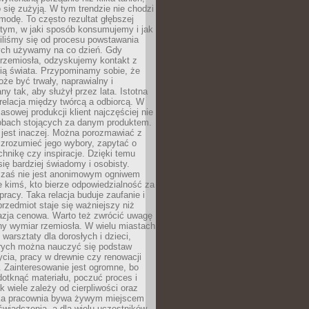
 się zużyją. W tym trendzie nie chodzi
modę. To często rezultat głębszej
d tym, w jaki sposób konsumujemy i jak
iliśmy się od procesu powstawania
rych używamy na co dzień. Gdy
rzemiosła, odzyskujemy kontakt z
ią świata. Przypominamy sobie, że
że być trwały, naprawialny i
ny tak, aby służył przez lata. Istotna
 relacja między twórcą a odbiorcą. W
sowej produkcji klient najczęściej nie
sobach stojących za danym produktem.
 jest inaczej. Można porozmawiać z
zrozumieć jego wybory, zapytać o
echnikę czy inspiracje. Dzięki temu
się bardziej świadomy i osobisty.
 zaś nie jest anonimowym ogniwem
le kimś, kto bierze odpowiedzialność za
pracy. Taka relacja buduje zaufanie i
przedmiot staje się ważniejszy niż
azja cenowa. Warto też zwrócić uwagę
ny wymiar rzemiosła. W wielu miastach
 warsztaty dla dorosłych i dzieci,
rych można nauczyć się podstaw
ycia, pracy w drewnie czy renowacji
 Zainteresowanie jest ogromne, bo
dotknąć materiału, poczuć proces i
k wiele zależy od cierpliwości oraz
aka pracownia bywa żywym miejscem
wiadczenia, a dla wielu uczestników