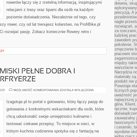
rowerów łączy się z rzetelną informacją, inspirującymi
drewna, skup
wykonywanyc
relacjami z trasy oraz tipami dla osób na każdym
precyzją. A 
poziomie doświadczenia. Niezależnie od tego, czy
przedmiotów 
nagle przes
szy rower, czy od lat trenujesz kolarstwo, na ProfiBike.pl
rozwiązań, a
za rzeczami, 
Ci rozwijać pasję. Zobacz koniecznie Rowery retro i
ludzkiej pra
zawodem prz
pokolenie. S
zmęczenie b
ÓŻY
pracowni sto
zegarmistrz
między taki
warsztacie 
MISKI PEŁNE DOBRA I
Narzędzia no
materiały są
IRFRYERZE
produkt nie 
Powstaje et
LUNCH
licznych po
2025
MOŻLIWOŚĆ KOMENTOWANIA
ZOSTAŁA WYŁĄCZONA
&
uważność jes
BOWL
najwyższej 
–
Izagotuje.pl to portal o gotowaniu, który łączy pasję do
MISKI
glina. Klien
PEŁNE
ręcznie, kup
gotowania z konkretnymi wskazówkami dla osób, które
DOBRA
doświadczeni
I
chcą udoskonalić swoje umiejętności kulinarne i
GOTOWANIE
zauważalny j
W
tworzonymi l
testować ciekawe przepisy. To miejsce w sieci, w
AIRFRYERZE
i ceramiki, 
którym kuchnia codzienna spotyka się z fantazją na
wyrobów skó
jedną rzecz 