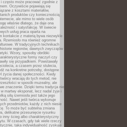
i i często może pracować zgodnie z
mem. Oczywiście pojawiają się
iązane z kosztami materiałów,
 tanich produktów czy koniecznością
nternecie, ale mimo to wiele osób
rogę właśnie dlatego, że daje ona
ależność i satysfakcję. W świecie
wych usług praca oparta na
m kontakcie z materią bywa niezwykle
a. Rzemiosło ma również ogromne
lturowe. W tradycyjnych technikach
historie regionów, dawnych zwyczajów
stetyki. Wzory, sposoby obróbki
harakterystyczne formy naczyń czy
jawiły się przypadkiem. Powstawały
ęciolecia, a czasem przez stulecia,
dź na konkretne potrzeby, dostępne
yl życia danej społeczności. Kiedy
twórcy wracają do tych metod, nie
rzeszłości w sposób muzealny, ale
owe znaczenie. Dzięki temu tradycja nie
 w martwy eksponat, lecz nadal żyje i
elką siłą rzemiosła jest także jego
ność. Nawet jeśli twórca wykonuje
ych przedmiotów, każdy z nich niesie
icę. To może być subtelna zmiana
wa, delikatne przesunięcie rysunku
o inny ścieg albo charakterystyczny
ytu. W czasach, gdy tak wiele rzeczy
tycznie, taka indywidualność zyskuje