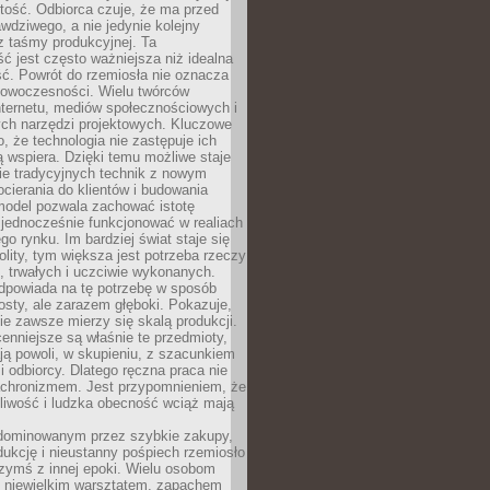
tość. Odbiorca czuje, że ma przed
wdziwego, a nie jedynie kolejny
z taśmy produkcyjnej. Ta
ć jest często ważniejsza niż idealna
ć. Powrót do rzemiosła nie oznacza
nowoczesności. Wielu twórców
nternetu, mediów społecznościowych i
ch narzędzi projektowych. Kluczowe
o, że technologia nie zastępuje ich
ją wspiera. Dzięki temu możliwe staje
ie tradycyjnych technik z nowym
ierania do klientów i budowania
model pozwala zachować istotę
 jednocześnie funkcjonować w realiach
o rynku. Im bardziej świat staje się
nolity, tym większa jest potrzeba rzeczy
 trwałych i uczciwie wykonanych.
dpowiada na tę potrzebę w sposób
osty, ale zarazem głęboki. Pokazuje,
ie zawsze mierzy się skalą produkcji.
nniejsze są właśnie te przedmioty,
ją powoli, w skupieniu, z szacunkiem
 i odbiorcy. Dlatego ręczna praca nie
nachronizmem. Jest przypomnieniem, że
pliwość i ludzka obecność wciąż mają
dominowanym przez szybkie zakupy,
ukcję i nieustanny pośpiech rzemiosło
zymś z innej epoki. Wielu osobom
z niewielkim warsztatem, zapachem