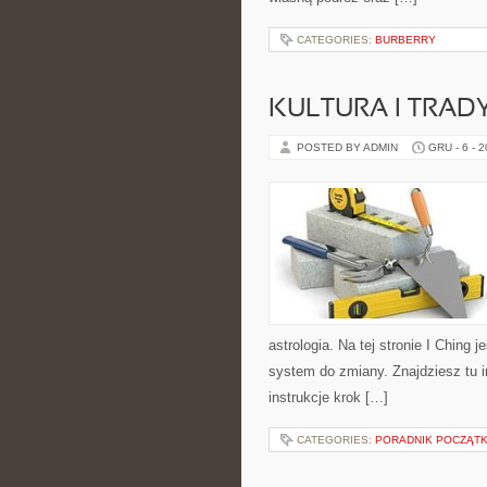
CATEGORIES:
BURBERRY
KULTURA I TRAD
POSTED BY ADMIN
GRU - 6 - 
astrologia. Na tej stronie I Ching
system do zmiany. Znajdziesz tu i
instrukcje krok […]
CATEGORIES:
PORADNIK POCZĄTK