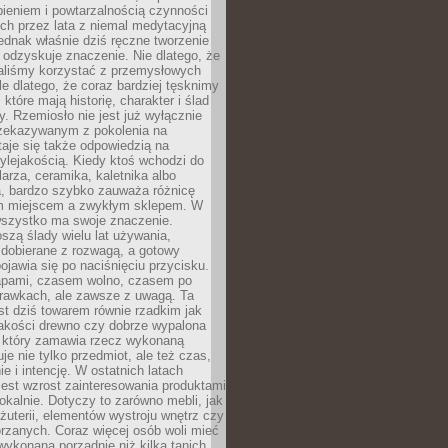
ieniem i powtarzalnością czynności
h przez lata z niemal medytacyjną
jednak właśnie dziś ręczne tworzenie
odzyskuje znaczenie. Nie dlatego, że
taliśmy korzystać z przemysłowych
le dlatego, że coraz bardziej tęsknimy
które mają historię, charakter i ślad
cy. Rzemiosło nie jest już wyłącznie
ekazywanym z pokolenia na
taje się także odpowiedzią na
ylejakością. Kiedy ktoś wchodzi do
larza, ceramika, kaletnika albo
a, bardzo szybko zauważa różnicę
m miejscem a zwykłym sklepem. W
wszystko ma swoje znaczenie.
szą ślady wielu lat używania,
 dobierane z rozwagą, a gotowy
pojawia się po naciśnięciu przycisku.
apami, czasem wolno, czasem po
prawkach, ale zawsze z uwagą. Ta
t dziś towarem równie rzadkim jak
jakości drewno czy dobrze wypalona
t, który zamawia rzecz wykonaną
uje nie tylko przedmiot, ale też czas,
e i intencję. W ostatnich latach
est wzrost zainteresowania produktami
okalnie. Dotyczy to zarówno mebli, jak
biżuterii, elementów wystroju wnętrz czy
rzanych. Coraz więcej osób woli mieć
wykonaną porządnie niż kilka tanich,