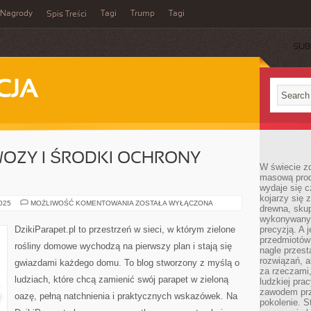
Nagrody
Tagi
Trump
Tagi
Spis Treści
SUB
CJA
OZY I ŚRODKI OCHRONY
W świecie z
masową prod
wydaje się c
kojarzy się 
NATURALNE
2025
MOŻLIWOŚĆ KOMENTOWANIA
ZOSTAŁA WYŁĄCZONA
drewna, skup
NAWOZY
I
wykonywanyc
ŚRODKI
DzikiParapet.pl to przestrzeń w sieci, w którym zielone
precyzją. A 
OCHRONY
przedmiotów 
ROŚLIN
rośliny domowe wychodzą na pierwszy plan i stają się
nagle przes
rozwiązań, a
gwiazdami każdego domu. To blog stworzony z myślą o
za rzeczami, 
ludziach, które chcą zamienić swój parapet w zieloną
ludzkiej pra
zawodem prz
oazę, pełną natchnienia i praktycznych wskazówek. Na
pokolenie. S