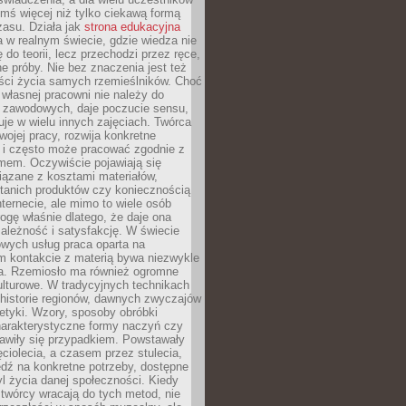
ymś więcej niż tylko ciekawą formą
zasu. Działa jak
strona edukacyjna
 w realnym świecie, gdzie wiedza nie
 do teorii, lecz przechodzi przez ręce,
jne próby. Nie bez znaczenia jest też
ości życia samych rzemieślników. Choć
własnej pracowni nie należy do
g zawodowych, daje poczucie sensu,
uje w wielu innych zajęciach. Twórca
swojej pracy, rozwija konkretne
i i często może pracować zgodnie z
mem. Oczywiście pojawiają się
iązane z kosztami materiałów,
 tanich produktów czy koniecznością
nternecie, ale mimo to wiele osób
rogę właśnie dlatego, że daje ona
ależność i satysfakcję. W świecie
wych usług praca oparta na
m kontakcie z materią bywa niezwykle
a. Rzemiosło ma również ogromne
lturowe. W tradycyjnych technikach
historie regionów, dawnych zwyczajów
stetyki. Wzory, sposoby obróbki
harakterystyczne formy naczyń czy
jawiły się przypadkiem. Powstawały
ęciolecia, a czasem przez stulecia,
dź na konkretne potrzeby, dostępne
yl życia danej społeczności. Kiedy
twórcy wracają do tych metod, nie