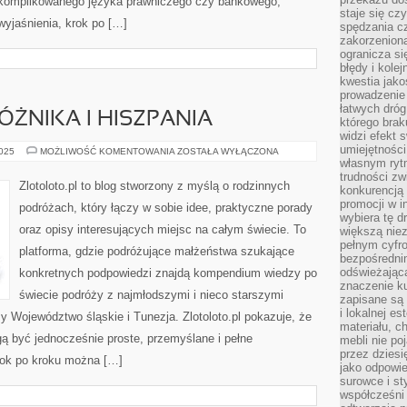
 skomplikowanego języka prawniczego czy bankowego,
staje się cz
yjaśnienia, krok po […]
spędzania c
zakorzeniona
ogranicza się
błędy i kole
kwestia jak
prowadzenie 
łatwych dró
ŻNIKA I HISZPANIA
którego brak
widzi efekt 
umiejętnośc
PORADNIK
2025
MOŻLIWOŚĆ KOMENTOWANIA
ZOSTAŁA WYŁĄCZONA
PODRÓŻNIKA
własnym ryt
I
trudności zw
HISZPANIA
Zlotoloto.pl to blog stworzony z myślą o rodzinnych
konkurencją
promocji w i
podróżach, który łączy w sobie idee, praktyczne porady
wybiera tę d
oraz opisy interesujących miejsc na całym świecie. To
większą niez
pełnym cyfro
platforma, gdzie podróżujące małżeństwa szukające
bezpośredni
odświeżając
konkretnych podpowiedzi znajdą kompendium wiedzy po
znaczenie ku
świecie podróży z najmłodszymi i nieco starszymi
zapisane są 
i lokalnej e
 Województwo śląskie i Tunezja. Zlotoloto.pl pokazuje, że
materiału, c
ą być jednocześnie proste, przemyślane i pełne
mebli nie po
przez dziesi
rok po kroku można […]
jako odpowie
surowce i st
współcześni 