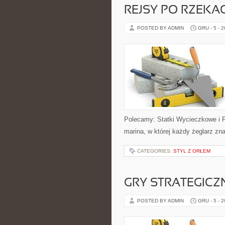
REJSY PO RZEKAC
POSTED BY ADMIN
GRU - 5 - 
Polecamy: Statki Wycieczkowe i P
marina, w której każdy żeglarz zna
CATEGORIES:
STYL Z ORŁEM
GRY STRATEGICZ
POSTED BY ADMIN
GRU - 5 - 