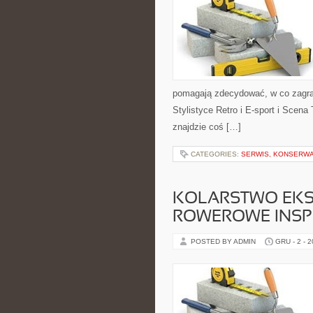
pomagają zdecydować, w co zagra
Stylistyce Retro i E-sport i Scena 
znajdzie coś […]
CATEGORIES:
SERWIS, KONSERWA
KOLARSTWO EKST
ROWEROWE INSPI
POSTED BY ADMIN
GRU - 2 - 