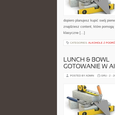
dopiero planujesz kupić swój pierw
znajdziesz content, które pomogą 
klasyczne […]
CATEGORIES:
ALKOHOLE Z PODR
LUNCH & BOWL – 
GOTOWANIE W A
POSTED BY ADMIN
GRU - 2 - 