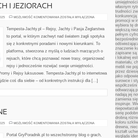
umiejętnośc
H I JEZIORACH
własnym ryt
trudności zw
konkurencją
REJSY
2025
MOŻLIWOŚĆ KOMENTOWANIA
ZOSTAŁA WYŁĄCZONA
promocji w i
PO
RZEKACH
wybiera tę d
I
Tempesta-Jachty.pl – Rejsy, Jachty i Pasja Żeglarstwa
większą niez
JEZIORACH
pełnym cyfro
to portal, w którym zachwyt nad światem żagli spotyka
bezpośredni
się z konkretnymi poradami i nowymi kierunkami. To
odświeżając
znaczenie ku
platforma, stworzona z myślą o ludziach marzących o
zapisane są 
i lokalnej e
rejsach, które chcą poznawać nowe trasy, organizować
materiału, c
rejsy i jednocześnie rozwijać swoje umiejętności.
mebli nie po
przez dziesi
romy i Rejsy luksusowe. Tempesta-Jachty.pl to internetowa
jako odpowie
jdzie coś dla siebie – od konkretnych instrukcji dla […]
surowce i st
współcześni 
odtwarzają p
nadają jej n
zamienia się
inspiruje. Wi
niepowtarzal
NE
serię podobn
drobną różn
koloru szkli
GRY
2025
MOŻLIWOŚĆ KOMENTOWANIA
ZOSTAŁA WYŁĄCZONA
STRATEGICZNE
drewna, niec
kształt uchw
Portal GryPoradnik.pl to wszechstronny blog o grach,
wygląda iden