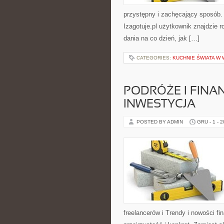
przystępny i zachęcający sposób
Izagotuje.pl użytkownik znajdzie 
dania na co dzień, jak […]
CATEGORIES:
KUCHNIE ŚWIATA W 
PODRÓŻE I FINA
INWESTYCJA
POSTED BY ADMIN
GRU - 1 - 
freelancerów i Trendy i nowości 