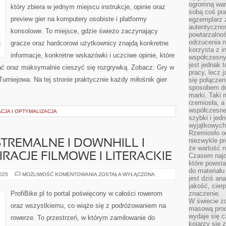
ogromną war
który zbiera w jednym miejscu instrukcje, opinie oraz
sobą coś pra
preview gier na komputery osobiste i platformy
egzemplarz 
autentycznoś
konsolowe. To miejsce, gdzie świeżo zaczynający
powtarzalnoś
odrzucenia 
gracze oraz hardcorowi użytkownicy znajdą konkretne
korzysta z i
informacje, konkretne wskazówki i uczciwe opinie, które
współczesny
jest jednak t
ć oraz maksymalnie cieszyć się rozgrywką. Zobacz: Gry w
pracy, lecz 
Turniejowa. Na tej stronie praktycznie każdy miłośnik gier
się połączen
sposobem doc
marki. Taki 
rzemiosła, a
współczesneg
CJA I OPTYMALIZACJA
szybki i jed
wyjątkowych,
Rzemiosło o
niezwykle pr
REMALNE I DOWNHILL I
że wartość n
RACJE FILMOWE I LITERACKIE
Czasem najce
które powsta
do materiału
KOLARSTWO
2025
MOŻLIWOŚĆ KOMENTOWANIA
ZOSTAŁA WYŁĄCZONA
jest dziś a
EKSTREMALNE
I
jakość, cier
DOWNHILL
ProfiBike.pl to portal poświęcony w całości rowerom
znaczenie.
I
W świecie z
ROWEROWE
oraz wszystkiemu, co wiąże się z podróżowaniem na
INSPIRACJE
masową prod
FILMOWE
wydaje się c
rowerze. To przestrzeń, w którym zamiłowanie do
I
kojarzy się 
LITERACKIE