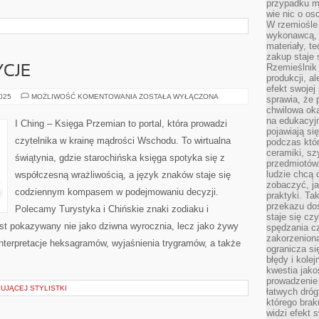
przypadku ma
wie nic o o
W rzemiośle
wykonawcą, 
materiały, t
zakup staje 
Rzemieślnik
YCJE
produkcji, a
efekt swojej 
KULTURA
2025
MOŻLIWOŚĆ KOMENTOWANIA
ZOSTAŁA WYŁĄCZONA
sprawia, że 
I
chwilowa ok
TRADYCJE
na edukacyj
I Ching – Księga Przemian to portal, która prowadzi
pojawiają się
czytelnika w krainę mądrości Wschodu. To wirtualna
podczas któ
ceramiki, sz
świątynia, gdzie starochińska księga spotyka się z
przedmiotów.
ludzie chcą 
współczesną wrażliwością, a język znaków staje się
zobaczyć, ja
codziennym kompasem w podejmowaniu decyzji.
praktyki. T
przekazu doś
Polecamy Turystyka i Chińskie znaki zodiaku i
staje się cz
 jest pokazywany nie jako dziwna wyrocznia, lecz jako żywy
spędzania c
zakorzeniona
nterpretacje heksagramów, wyjaśnienia trygramów, a także
ogranicza się
błędy i kole
kwestia jak
prowadzenie 
UJĄCEJ STYLISTKI
łatwych dró
którego brak
widzi efekt 