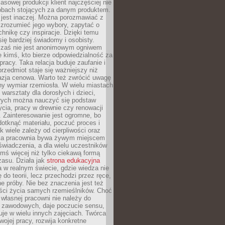
sowej produkcji klient najczęściej nie
sobach stojących za danym produktem.
 jest inaczej. Można porozmawiać z
zrozumieć jego wybory, zapytać o
echnikę czy inspiracje. Dzięki temu
się bardziej świadomy i osobisty.
 zaś nie jest anonimowym ogniwem
le kimś, kto bierze odpowiedzialność za
pracy. Taka relacja buduje zaufanie i
przedmiot staje się ważniejszy niż
azja cenowa. Warto też zwrócić uwagę
ny wymiar rzemiosła. W wielu miastach
 warsztaty dla dorosłych i dzieci,
rych można nauczyć się podstaw
ycia, pracy w drewnie czy renowacji
 Zainteresowanie jest ogromne, bo
dotknąć materiału, poczuć proces i
k wiele zależy od cierpliwości oraz
aka pracownia bywa żywym miejscem
wiadczenia, a dla wielu uczestników
ymś więcej niż tylko ciekawą formą
zasu. Działa jak
strona edukacyjna
 w realnym świecie, gdzie wiedza nie
 do teorii, lecz przechodzi przez ręce,
jne próby. Nie bez znaczenia jest też
ości życia samych rzemieślników. Choć
własnej pracowni nie należy do
g zawodowych, daje poczucie sensu,
uje w wielu innych zajęciach. Twórca
swojej pracy, rozwija konkretne