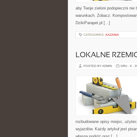
aby Twoje zieloni podopieczni nie
warunkach. Zobacz: Kompostowanie
DzikiParapet.pl […]
CATEGORIES:
KAZANIA
LOKALNE RZEMI
POSTED BY ADMIN
GRU - 6 - 
rozbudowane opisy miejsc, użytec
wyjazdów. Każdy artykuł jest pis
własną podróż oraz […]