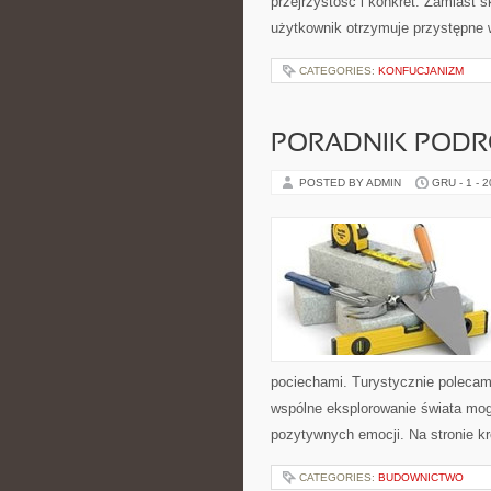
przejrzystość i konkret. Zamiast
użytkownik otrzymuje przystępne w
CATEGORIES:
KONFUCJANIZM
PORADNIK PODRÓ
POSTED BY ADMIN
GRU - 1 - 
pociechami. Turystycznie polecamy
wspólne eksplorowanie świata mog
pozytywnych emocji. Na stronie k
CATEGORIES:
BUDOWNICTWO