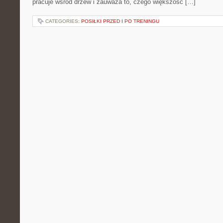
pracuje wśród drzew i zauważa to, czego większość […]
CATEGORIES:
POSIŁKI PRZED I PO TRENINGU