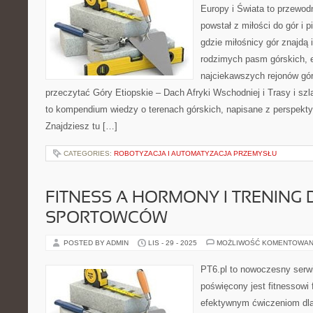
Europy i Świata to przewodn
powstał z miłości do gór i 
gdzie miłośnicy gór znajdą 
rodzimych pasm górskich, 
najciekawszych rejonów gór
przeczytać Góry Etiopskie – Dach Afryki Wschodniej i Trasy i szla
to kompendium wiedzy o terenach górskich, napisane z perspekt
Znajdziesz tu […]
CATEGORIES:
ROBOTYZACJA I AUTOMATYZACJA PRZEMYSŁU
FITNESS A HORMONY I TRENING 
SPORTOWCÓW
POSTED BY ADMIN
LIS - 29 - 2025
MOŻLIWOŚĆ KOMENTOWAN
PT6.pl to nowoczesny serwis
poświęcony jest fitnessowi
efektywnym ćwiczeniom dl