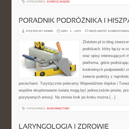
CATEGORIES:
KONFUCJANIZM
PORADNIK PODRÓŻNIKA I HISZP
POSTED BY ADMIN
GRU - 1 - 2025
MOŻLIWOŚĆ KOMENTOWAN
Zlotoloto.pl to blog stworz
podróżach, który łączy w s
oraz opisy interesujących m
platforma, gdzie podróżują
konkretnych podpowiedzi z
świecie podróży z najmłods
pociechami. Turystycznie polecamy Województwo śląskie i Tunezja
wspólne eksplorowanie świata mogą być jednocześnie proste, prz
pozytywnych emocji. Na stronie krok po kroku można […]
CATEGORIES:
BUDOWNICTWO
LARYNGOLOGIA I ZDROWIE