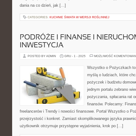
dania na co dzień, jak […]
CATEGORIES:
KUCHNIE ŚWIATA W WERSJI ROŚLINNEJ
PODRÓŻE I FINANSE I NIERUCH
INWESTYCJA
POSTED BY ADMIN
GRU - 1 - 2025
MOŻLIWOŚĆ KOMENTOWAN
Wszystko o Pożyczkach to s
myślą o ludziach, które chc
pożyczek i budżetu domowe
jednym portalu zebrano wi
pożyczania, spłacania rat 
finansów. Polecamy: Finans
freelancerów i Trendy i nowości finansowe. Portal Wszystko o P
przejrzystość i konkret. Zamiast skomplikowanego języka prawn
użytkownik otrzymuje przystępne wyjaśnienia, krok po […]