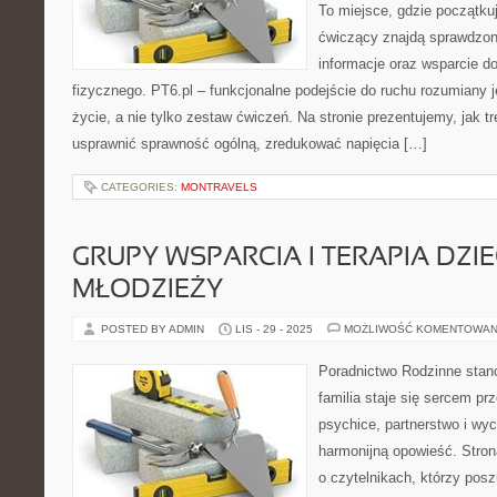
To miejsce, gdzie początk
ćwiczący znajdą sprawdzon
informacje oraz wsparcie 
fizycznego. PT6.pl – funkcjonalne podejście do ruchu rozumiany j
życie, a nie tylko zestaw ćwiczeń. Na stronie prezentujemy, jak 
usprawnić sprawność ogólną, zredukować napięcia […]
CATEGORIES:
MONTRAVELS
GRUPY WSPARCIA I TERAPIA DZIEC
MŁODZIEŻY
POSTED BY ADMIN
LIS - 29 - 2025
MOŻLIWOŚĆ KOMENTOWAN
Poradnictwo Rodzinne stano
familia staje się sercem pr
psychice, partnerstwo i wyc
harmonijną opowieść. Stron
o czytelnikach, którzy pos