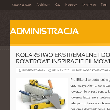
Archiwum
Gaz
Nagrody
Tagi
Strona główna
Spis Treści
ADMINISTRACJA
KOLARSTWO EKSTREMALNE I DO
ROWEROWE INSPIRACJE FILMOWE 
POSTED BY ADMIN
GRU - 2 - 2025
MOŻLIWOŚĆ KOMENTOWAN
ProfiBike.pl to portal pośw
oraz wszystkiemu, co wiąż
rowerze. To przestrzeń, w 
rowerów łączy się z rzeteln
relacjami z trasy oraz tipa
poziomie doświadczenia. Ni