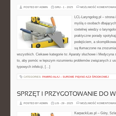
POSTED BY ADMIN
GRU - 1 - 2025
MOŻLIWOŚĆ KOMENTOWAN
LCL-Laryngolog.pl – strona
myślą o osobach dbających 
rzetelnej wiedzy o laryngolo
praktyczne porady spotyka
podejściem, a skomplikow
są tłumaczone na zrozumia
wszystkich. Ciekawe kategorie to: Aparaty słuchowe i Medycyna s
to, aby pomóc w lepszym rozumieniu problemów związanych z us
typowych infekcji, […]
CATEGORIES:
PAMIRO-AŁAJ – SUROWE PIĘKNO AZJI ŚRODKOWEJ
SPRZĘT I PRZYGOTOWANIE DO
POSTED BY ADMIN
LIS - 29 - 2025
MOŻLIWOŚĆ KOMENTOWAN
KarpackiLas.pl – Góry, Szl