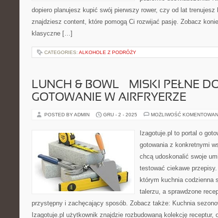
dopiero planujesz kupić swój pierwszy rower, czy od lat trenujesz 
znajdziesz content, które pomogą Ci rozwijać pasję. Zobacz konie
klasyczne […]
CATEGORIES:
ALKOHOLE Z PODRÓŻY
LUNCH & BOWL – MISKI PEŁNE DO
GOTOWANIE W AIRFRYERZE
POSTED BY ADMIN
GRU - 2 - 2025
MOŻLIWOŚĆ KOMENTOWAN
Izagotuje.pl to portal o got
gotowania z konkretnymi w
chcą udoskonalić swoje umie
testować ciekawe przepisy.
którym kuchnia codzienna s
talerzu, a sprawdzone rece
przystępny i zachęcający sposób. Zobacz także: Kuchnia sezon
Izagotuje.pl użytkownik znajdzie rozbudowaną kolekcję receptur,