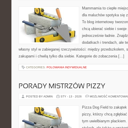
Mammamia to ciepłe miejsc
dla maluchów spotyka się z
To blog internetowy tworzon
chcą ubierać siebie i swoje
jednocześnie ładnie. Znajdz
dodatkach i trendach, ale t
własny styl w zabieganej rzeczywistości: między przedszkolem, 
zakupami i chwilą tylko dla siebie. Kategorie do zobaczenia […]
CATEGORIES:
POLOWANIA INDYWIDUALNE
PORADY MISTRZÓW PIZZY
POSTED BY ADMIN
STY - 13 - 2026
MOŻLIWOŚĆ KOMENTOWA
Pizza Dog Field to zakątek
pizzy, którzy chcą zgłębiać
tym uwielbianym plackiem. 
stylach, ale także o wrażen