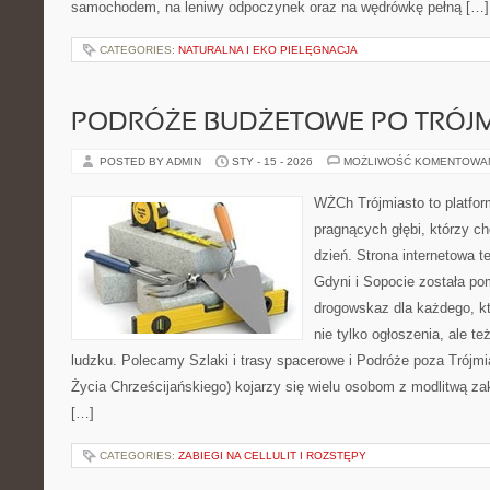
samochodem, na leniwy odpoczynek oraz na wędrówkę pełną […]
CATEGORIES:
NATURALNA I EKO PIELĘGNACJA
PODRÓŻE BUDŻETOWE PO TRÓJM
POSTED BY ADMIN
STY - 15 - 2026
MOŻLIWOŚĆ KOMENTOWA
WŻCh Trójmiasto to platfor
pragnących głębi, którzy c
dzień. Strona internetowa 
Gdyni i Sopocie została po
drogowskaz dla każdego, k
nie tylko ogłoszenia, ale t
ludzku. Polecamy Szlaki i trasy spacerowe i Podróże poza Trój
Życia Chrześcijańskiego) kojarzy się wielu osobom z modlitwą za
[…]
CATEGORIES:
ZABIEGI NA CELLULIT I ROZSTĘPY