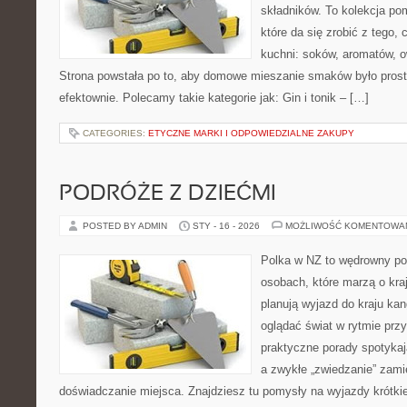
składników. To kolekcja p
które da się zrobić z tego,
kuchni: soków, aromatów, o
Strona powstała po to, aby domowe mieszanie smaków było prost
efektownie. Polecamy takie kategorie jak: Gin i tonik – […]
CATEGORIES:
ETYCZNE MARKI I ODPOWIEDZIALNE ZAKUPY
PODRÓŻE Z DZIEĆMI
POSTED BY ADMIN
STY - 16 - 2026
MOŻLIWOŚĆ KOMENTOWA
Polka w NZ to wędrowny por
osobach, które marzą o kraj
planują wyjazd do kraju ka
oglądać świat w rytmie przy
praktyczne porady spotykaj
a zwykłe „zwiedzanie” zami
doświadczanie miejsca. Znajdziesz tu pomysły na wyjazdy krótkie 