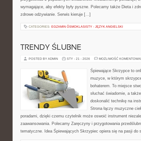
wymagające, aby efekty były pyszne. Polecamy także Dieta i zdro
zdrowe odżywianie. Serwis kieruje […]
CATEGORIES:
EGZAMIN ÓSMOKLASISTY - JĘZYK ANGIELSKI
TRENDY ŚLUBNE
POSTED BY ADMIN
STY - 21 - 2026
MOŻLIWOŚĆ KOMENTOWA
Śpiewające Skrzypce to onl
muzyce, w którym skrzypce
bohaterem. To miejsce stwo
słuchać świadomie, a także 
doskonalić technikę na in
Strona łączy muzyczne cie
poradami, dzięki czemu czytelnik może oswoić instrument niezal
zaawansowania. Polecamy Zaręczyny i przygotowania przedślubne 
tematyczne. Idea Śpiewających Skrzypiec opiera się na pasji do 