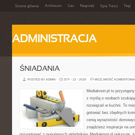
Archiwum
Gaz
Nagrody
Tagi
Strona główna
Spis Treści
ADMINISTRACJA
ŚNIADANIA
POSTED BY ADMIN
STY - 22 - 2026
MOŻLIWOŚĆ KOMENTOWA
Mediaknorr.pl to przystępny
z myślą o osobach szukaj
rozwiązań w kuchni. To miej
gotować bez zbędnych kompl
cenią wyrazistość domowych
znajdziesz inspiracje na un
przygotować z popularnych składników. Mediaknorr.pl pokazuje, ż