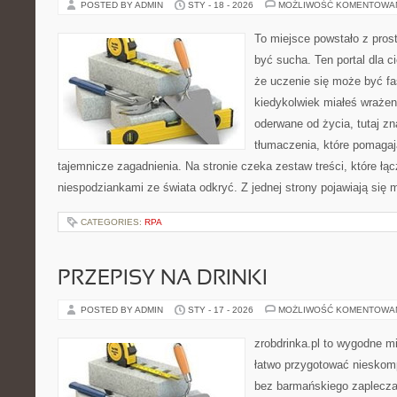
POSTED BY ADMIN
STY - 18 - 2026
MOŻLIWOŚĆ KOMENTOWA
To miejsce powstało z prost
być sucha. Ten portal dla 
że uczenie się może być fa
kiedykolwiek miałeś wrażen
oderwane od życia, tutaj z
tłumaczenia, które pomagaj
tajemnicze zagadnienia. Na stronie czeka zestaw treści, które łą
niespodziankami ze świata odkryć. Z jednej strony pojawiają się ma
CATEGORIES:
RPA
PRZEPISY NA DRINKI
POSTED BY ADMIN
STY - 17 - 2026
MOŻLIWOŚĆ KOMENTOWA
zrobdrinka.pl to wygodne mi
łatwo przygotować nieskom
bez barmańskiego zaplecza