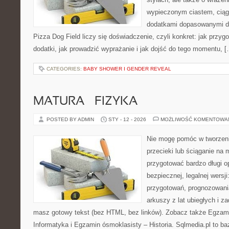
wypieczonym ciastem, ciąg
dodatkami dopasowanymi do
Pizza Dog Field liczy się doświadczenie, czyli konkret: jak przyg
dodatki, jak prowadzić wyprażanie i jak dojść do tego momentu, 
CATEGORIES:
BABY SHOWER I GENDER REVEAL
MATURA – FIZYKA
POSTED BY ADMIN
STY - 12 - 2026
MOŻLIWOŚĆ KOMENTOWA
Nie mogę pomóc w tworzeniu 
przecieki lub ściąganie na 
przygotować bardzo długi o
bezpiecznej, legalnej wersji
przygotowań, prognozowani
arkuszy z lat ubiegłych i z
masz gotowy tekst (bez HTML, bez linków). Zobacz także Egzami
Informatyka i Egzamin ósmoklasisty – Historia. Sqlmedia.pl to b