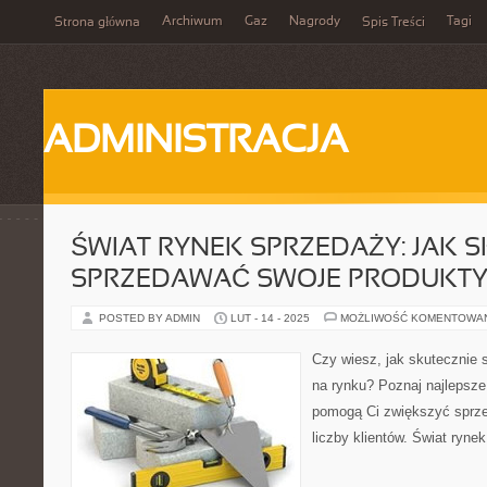
Archiwum
Gaz
Nagrody
Tagi
Strona główna
Spis Treści
ADMINISTRACJA
ŚWIAT RYNEK SPRZEDAŻY: JAK 
SPRZEDAWAĆ SWOJE PRODUKTY
POSTED BY ADMIN
LUT - 14 - 2025
MOŻLIWOŚĆ KOMENTOWA
Czy wiesz, jak skutecznie
na rynku? Poznaj najlepsze s
pomogą Ci zwiększyć sprze
liczby klientów. Świat ryne