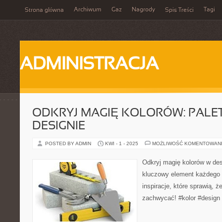
Archiwum
Gaz
Nagrody
Tagi
Strona główna
Spis Treści
ADMINISTRACJA
ODKRYJ MAGIĘ KOLORÓW: PALE
DESIGNIE
POSTED BY ADMIN
KWI - 1 - 2025
MOŻLIWOŚĆ KOMENTOWAN
Odkryj magię kolorów w des
kluczowy element każdego p
inspiracje, które sprawią, ż
zachwycać! #kolor #design