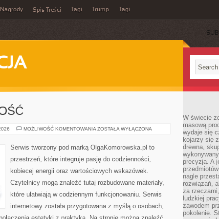
Nagrody
Tagi
Trump
Tagi
Spis Treści
SUB
CJA
NOŚĆ
W świecie z
masową prod
SPORT
 2026
MOŻLIWOŚĆ KOMENTOWANIA
ZOSTAŁA WYŁĄCZONA
wydaje się c
I
kojarzy się 
AKTYWNOŚĆ
drewna, skup
Serwis tworzony pod marką OlgaKomorowska.pl to
wykonywanyc
przestrzeń, które integruje pasję do codzienności,
precyzją. A 
przedmiotów 
kobiecej energii oraz wartościowych wskazówek.
nagle przes
Czytelnicy mogą znaleźć tutaj rozbudowane materiały,
rozwiązań, a
za rzeczami, 
które ułatwiają w codziennym funkcjonowaniu. Serwis
ludzkiej pra
zawodem prz
internetowy została przygotowana z myślą o osobach,
pokolenie. S
 połączenia estetyki z praktyką. Na stronie można znaleźć