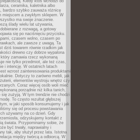
ylejakością. Kiedy ktoś wchodzi do
larza, ceramika, kaletnika albo
a, bardzo szybko zauważa różnicę
m miejscem a zwykłym sklepem. W
wszystko ma swoje znaczenie.
szą ślady wielu lat używania,
 dobierane z rozwagą, a gotowy
pojawia się po naciśnięciu przycisku.
apami, czasem wolno, czasem po
prawkach, ale zawsze z uwagą. Ta
t dziś towarem równie rzadkim jak
jakości drewno czy dobrze wypalona
t, który zamawia rzecz wykonaną
uje nie tylko przedmiot, ale też czas,
e i intencję. W ostatnich latach
est wzrost zainteresowania produktami
okalnie. Dotyczy to zarówno mebli, jak
biżuterii, elementów wystroju wnętrz czy
rzanych. Coraz więcej osób woli mieć
wykonaną porządnie niż kilka tanich,
 się zużyją. W tym trendzie nie chodzi
modę. To często rezultat głębszej
d tym, w jaki sposób konsumujemy i jak
iliśmy się od procesu powstawania
rych używamy na co dzień. Gdy
rzemiosła, odzyskujemy kontakt z
ią świata. Przypominamy sobie, że
że być trwały, naprawialny i
ny tak, aby służył przez lata. Istotna
 relacja między twórcą a odbiorcą. W