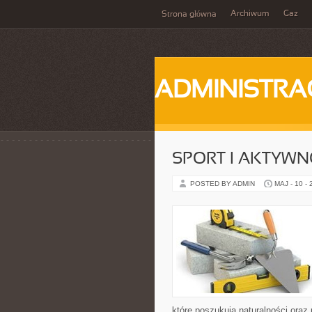
Archiwum
Gaz
Strona główna
ADMINISTRA
SPORT I AKTYW
POSTED BY ADMIN
MAJ - 10 -
które poszukują naturalności oraz