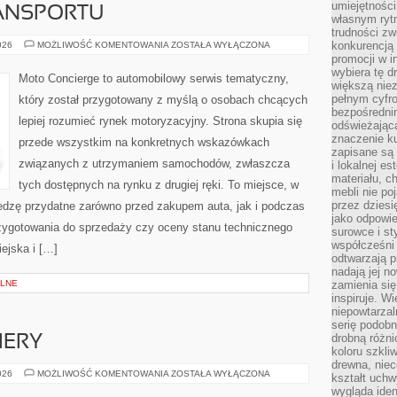
umiejętnośc
ANSPORTU
własnym ryt
trudności zw
PRZYSZŁOŚĆ
konkurencją
026
MOŻLIWOŚĆ KOMENTOWANIA
ZOSTAŁA WYŁĄCZONA
TRANSPORTU
promocji w i
wybiera tę d
Moto Concierge to automobilowy serwis tematyczny,
większą niez
pełnym cyfro
który został przygotowany z myślą o osobach chcących
bezpośredni
lepiej rozumieć rynek motoryzacyjny. Strona skupia się
odświeżając
znaczenie ku
przede wszystkim na konkretnych wskazówkach
zapisane są 
związanych z utrzymaniem samochodów, zwłaszcza
i lokalnej e
materiału, c
tych dostępnych na rynku z drugiej ręki. To miejsce, w
mebli nie po
przez dziesi
edzę przydatne zarówno przed zakupem auta, jak i podczas
jako odpowie
zygotowania do sprzedaży czy oceny stanu technicznego
surowce i st
współcześni 
ejska i […]
odtwarzają p
nadają jej n
ALNE
zamienia się
inspiruje. Wi
niepowtarzal
serię podobn
drobną różn
IERY
koloru szkli
drewna, niec
NOWOŚCI
026
MOŻLIWOŚĆ KOMENTOWANIA
ZOSTAŁA WYŁĄCZONA
kształt uchw
I
wygląda iden
PREMIERY