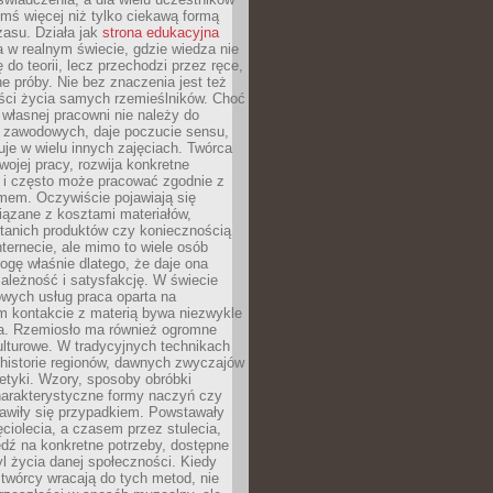
ymś więcej niż tylko ciekawą formą
zasu. Działa jak
strona edukacyjna
 w realnym świecie, gdzie wiedza nie
 do teorii, lecz przechodzi przez ręce,
jne próby. Nie bez znaczenia jest też
ości życia samych rzemieślników. Choć
własnej pracowni nie należy do
g zawodowych, daje poczucie sensu,
uje w wielu innych zajęciach. Twórca
swojej pracy, rozwija konkretne
i i często może pracować zgodnie z
mem. Oczywiście pojawiają się
iązane z kosztami materiałów,
 tanich produktów czy koniecznością
nternecie, ale mimo to wiele osób
rogę właśnie dlatego, że daje ona
ależność i satysfakcję. W świecie
wych usług praca oparta na
m kontakcie z materią bywa niezwykle
a. Rzemiosło ma również ogromne
lturowe. W tradycyjnych technikach
historie regionów, dawnych zwyczajów
stetyki. Wzory, sposoby obróbki
harakterystyczne formy naczyń czy
jawiły się przypadkiem. Powstawały
ęciolecia, a czasem przez stulecia,
dź na konkretne potrzeby, dostępne
yl życia danej społeczności. Kiedy
twórcy wracają do tych metod, nie