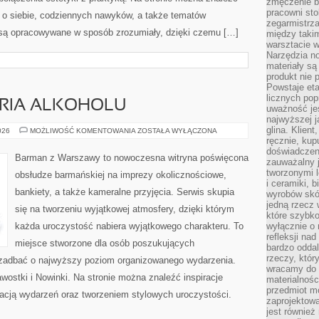
zmęczenie b
pracowni sto
a o siebie, codziennych nawyków, a także tematów
zegarmistrz
są opracowywane w sposób zrozumiały, dzięki czemu […]
między taki
warsztacie 
Narzędzia no
materiały są
produkt nie 
Powstaje et
licznych po
ORIA ALKOHOLU
uważność jes
najwyższej 
glina. Klien
KULTURA
026
MOŻLIWOŚĆ KOMENTOWANIA
ZOSTAŁA WYŁĄCZONA
I
ręcznie, kup
HISTORIA
doświadczeni
ALKOHOLU
Barman z Warszawy to nowoczesna witryna poświęcona
zauważalny j
tworzonymi l
obsłudze barmańskiej na imprezy okolicznościowe,
i ceramiki, 
bankiety, a także kameralne przyjęcia. Serwis skupia
wyrobów skó
jedną rzecz 
się na tworzeniu wyjątkowej atmosfery, dzięki którym
które szybko
każda uroczystość nabiera wyjątkowego charakteru. To
wyłącznie o 
refleksji na
miejsce stworzone dla osób poszukujących
bardzo oddal
rzeczy, któ
cą zadbać o najwyższy poziom organizowanego wydarzenia.
wracamy do 
kawostki i Nowinki. Na stronie można znaleźć inspiracje
materialnośc
przedmiot mo
cją wydarzeń oraz tworzeniem stylowych uroczystości.
zaprojektowa
jest również