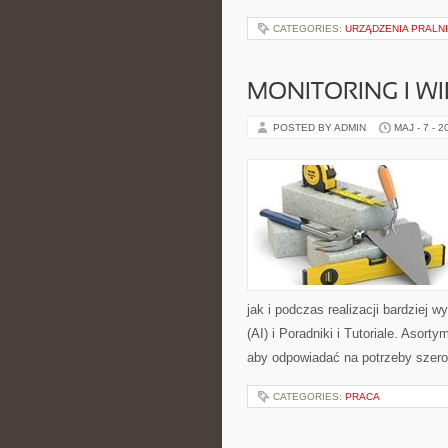
CATEGORIES:
URZĄDZENIA PRALN
MONITORING I 
POSTED BY ADMIN
MAJ - 7 - 2
jak i podczas realizacji bardziej 
(AI) i Poradniki i Tutoriale. Asor
aby odpowiadać na potrzeby szero
CATEGORIES:
PRACA