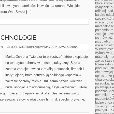
które szybko
ublikowanych materiałów. Nowości na stronie: Wiejskie
wyłącznie o 
refleksji na
ultura Wsi. Strona […]
bardzo oddal
rzeczy, któ
wracamy do 
materialnośc
przedmiot mo
zaprojektowa
ECHNOLOGIE
jest również
przypadku ma
wie nic o o
NOWOCZESNE
026
MOŻLIWOŚĆ KOMENTOWANIA
ZOSTAŁA WYŁĄCZONA
W rzemiośle
TECHNOLOGIE
wykonawcą, 
Marka Ochrona Twierdza to przestrzeń, które skupia się
materiały, t
zakup staje 
na tematyce ochrony w sposób praktyczny. Strona
Rzemieślnik
produkcji, a
została zaprojektowana z myślą o osobach, firmach i
efekt swojej 
instytucjach, które potrzebują solidnego wsparcia w
sprawia, że 
chwilowa ok
zakresie ochrony mienia. Już sama nazwa Twierdza
na edukacyj
budzi asocjacje z odpornością, czyli wartościami, które
pojawiają się
podczas któ
gę. Polecam: Zagrożenia i Ataki i Bezpieczeństwo w
ceramiki, sz
przedmiotów.
nteresować zarówno właścicieli firm, jak i osoby prywatne,
ludzie chcą 
zobaczyć, ja
praktyki. T
przekazu doś