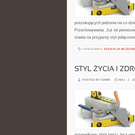
poszukujących jedzenia na co dzi
Przechowywania. Już od pierwszeg
stawia na przyjazny styl połączon
CATEGORIES:
EDUKACJA WCZESN
STYL ŻYCIA I ZD
POSTED BY ADMIN
MAJ - 2 - 2
przypadkowy zbiór treści, lecz up