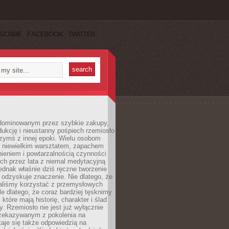
SCRIBE
FACEBOOK
TWITTER
dominowanym przez szybkie zakupy,
ukcję i nieustanny pośpiech rzemiosło
zymś z innej epoki. Wielu osobom
z niewielkim warsztatem, zapachem
ieniem i powtarzalnością czynności
h przez lata z niemal medytacyjną
jednak właśnie dziś ręczne tworzenie
odzyskuje znaczenie. Nie dlatego, że
taliśmy korzystać z przemysłowych
le dlatego, że coraz bardziej tęsknimy
które mają historię, charakter i ślad
cy. Rzemiosło nie jest już wyłącznie
ekazywanym z pokolenia na
taje się także odpowiedzią na