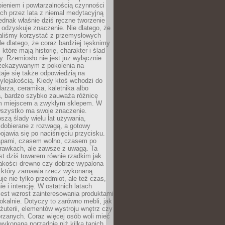
ieniem i powtarzalnością czynności
h przez lata z niemal medytacyjną
jednak właśnie dziś ręczne tworzenie
odzyskuje znaczenie. Nie dlatego, że
taliśmy korzystać z przemysłowych
le dlatego, że coraz bardziej tęsknimy
które mają historię, charakter i ślad
cy. Rzemiosło nie jest już wyłącznie
ekazywanym z pokolenia na
taje się także odpowiedzią na
ylejakością. Kiedy ktoś wchodzi do
larza, ceramika, kaletnika albo
a, bardzo szybko zauważa różnicę
m miejscem a zwykłym sklepem. W
wszystko ma swoje znaczenie.
szą ślady wielu lat używania,
 dobierane z rozwagą, a gotowy
pojawia się po naciśnięciu przycisku.
apami, czasem wolno, czasem po
prawkach, ale zawsze z uwagą. Ta
t dziś towarem równie rzadkim jak
jakości drewno czy dobrze wypalona
t, który zamawia rzecz wykonaną
uje nie tylko przedmiot, ale też czas,
e i intencję. W ostatnich latach
est wzrost zainteresowania produktami
okalnie. Dotyczy to zarówno mebli, jak
biżuterii, elementów wystroju wnętrz czy
rzanych. Coraz więcej osób woli mieć
wykonaną porządnie niż kilka tanich,