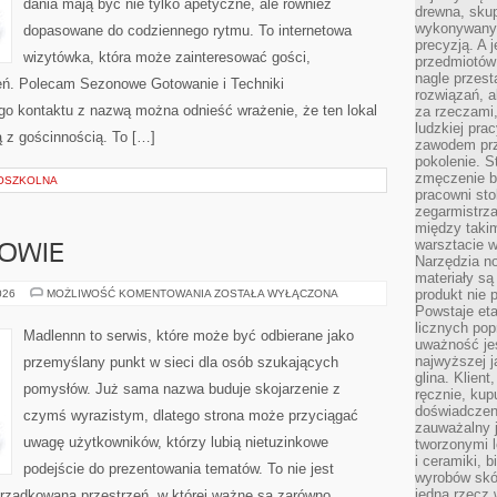
dania mają być nie tylko apetyczne, ale również
drewna, skup
wykonywanyc
dopasowane do codziennego rytmu. To internetowa
precyzją. A 
wizytówka, która może zainteresować gości,
przedmiotów 
nagle przes
eń. Polecam Sezonowe Gotowanie i Techniki
rozwiązań, a
o kontaktu z nazwą można odnieść wrażenie, że ten lokal
za rzeczami, 
ludzkiej pra
ą z gościnnością. To […]
zawodem prz
pokolenie. S
zmęczenie b
OSZKOLNA
pracowni sto
zegarmistrz
między taki
warsztacie 
ROWIE
Narzędzia no
materiały są
STYL
produkt nie 
026
MOŻLIWOŚĆ KOMENTOWANIA
ZOSTAŁA WYŁĄCZONA
ŻYCIA
Powstaje et
I
licznych po
ZDROWIE
Madlennn to serwis, które może być odbierane jako
uważność jes
najwyższej 
przemyślany punkt w sieci dla osób szukających
glina. Klien
pomysłów. Już sama nazwa buduje skojarzenie z
ręcznie, kup
doświadczeni
czymś wyrazistym, dlatego strona może przyciągać
zauważalny j
uwagę użytkowników, którzy lubią nietuzinkowe
tworzonymi l
i ceramiki, 
podejście do prezentowania tematów. To nie jest
wyrobów skó
jedną rzecz 
orządkowana przestrzeń, w której ważne są zarówno