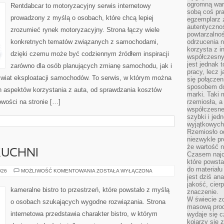
ogromną war
Rentdabcar to motoryzacyjny serwis internetowy
sobą coś pra
prowadzony z myślą o osobach, które chcą lepiej
egzemplarz 
autentycznoś
zrozumieć rynek motoryzacyjny. Strona łączy wiele
powtarzalnoś
konkretnych tematów związanych z samochodami,
odrzucenia 
korzysta z i
dzięki czemu może być codziennym źródłem inspiracji
współczesny
jest jednak t
zarówno dla osób planujących zmianę samochodu, jak i
pracy, lecz 
ą świat eksploatacji samochodów. To serwis, w którym można
się połączen
sposobem doc
h aspektów korzystania z auta, od sprawdzania kosztów
marki. Taki 
wości na stronie […]
rzemiosła, a
współczesneg
szybki i jed
wyjątkowych,
Rzemiosło o
niezwykle pr
że wartość n
KUCHNI
Czasem najce
które powsta
do materiału
ZERO-
026
MOŻLIWOŚĆ KOMENTOWANIA
ZOSTAŁA WYŁĄCZONA
WASTE
jest dziś a
W
jakość, cier
KUCHNI
kameralne bistro to przestrzeń, które powstało z myślą
znaczenie.
W świecie z
o osobach szukających wygodne rozwiązania. Strona
masową prod
internetowa przedstawia charakter bistro, w którym
wydaje się c
kojarzy się 