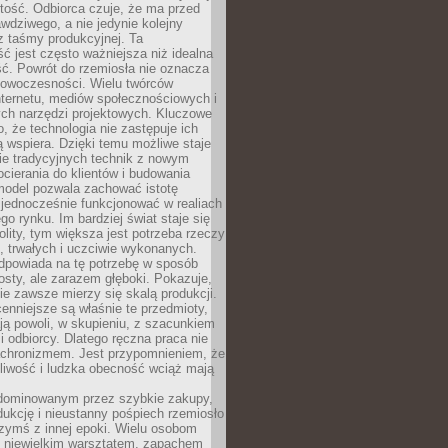
tość. Odbiorca czuje, że ma przed
wdziwego, a nie jedynie kolejny
z taśmy produkcyjnej. Ta
ć jest często ważniejsza niż idealna
ć. Powrót do rzemiosła nie oznacza
nowoczesności. Wielu twórców
nternetu, mediów społecznościowych i
ch narzędzi projektowych. Kluczowe
o, że technologia nie zastępuje ich
ją wspiera. Dzięki temu możliwe staje
ie tradycyjnych technik z nowym
ierania do klientów i budowania
model pozwala zachować istotę
 jednocześnie funkcjonować w realiach
o rynku. Im bardziej świat staje się
nolity, tym większa jest potrzeba rzeczy
 trwałych i uczciwie wykonanych.
dpowiada na tę potrzebę w sposób
osty, ale zarazem głęboki. Pokazuje,
ie zawsze mierzy się skalą produkcji.
nniejsze są właśnie te przedmioty,
ją powoli, w skupieniu, z szacunkiem
 i odbiorcy. Dlatego ręczna praca nie
nachronizmem. Jest przypomnieniem, że
pliwość i ludzka obecność wciąż mają
dominowanym przez szybkie zakupy,
ukcję i nieustanny pośpiech rzemiosło
zymś z innej epoki. Wielu osobom
z niewielkim warsztatem, zapachem