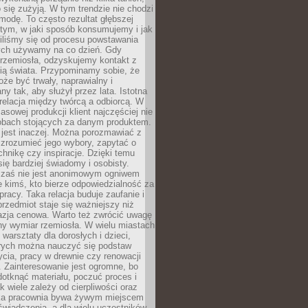
 się zużyją. W tym trendzie nie chodzi
modę. To często rezultat głębszej
d tym, w jaki sposób konsumujemy i jak
iliśmy się od procesu powstawania
rych używamy na co dzień. Gdy
rzemiosła, odzyskujemy kontakt z
ią świata. Przypominamy sobie, że
że być trwały, naprawialny i
ny tak, aby służył przez lata. Istotna
 relacja między twórcą a odbiorcą. W
sowej produkcji klient najczęściej nie
sobach stojących za danym produktem.
 jest inaczej. Można porozmawiać z
zrozumieć jego wybory, zapytać o
echnikę czy inspiracje. Dzięki temu
się bardziej świadomy i osobisty.
 zaś nie jest anonimowym ogniwem
le kimś, kto bierze odpowiedzialność za
pracy. Taka relacja buduje zaufanie i
przedmiot staje się ważniejszy niż
azja cenowa. Warto też zwrócić uwagę
ny wymiar rzemiosła. W wielu miastach
 warsztaty dla dorosłych i dzieci,
rych można nauczyć się podstaw
ycia, pracy w drewnie czy renowacji
 Zainteresowanie jest ogromne, bo
dotknąć materiału, poczuć proces i
k wiele zależy od cierpliwości oraz
aka pracownia bywa żywym miejscem
wiadczenia, a dla wielu uczestników