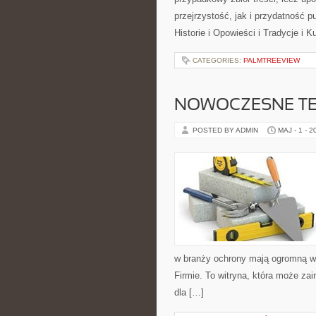
przejrzystość, jak i przydatność p
Historie i Opowieści i Tradycje i K
CATEGORIES:
PALMTREEVIEW
NOWOCZESNE T
POSTED BY ADMIN
MAJ - 1 - 2
w branży ochrony mają ogromną wa
Firmie. To witryna, która może zai
dla […]