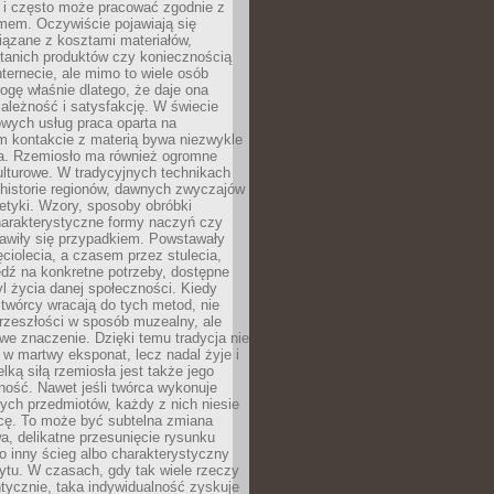
i i często może pracować zgodnie z
mem. Oczywiście pojawiają się
iązane z kosztami materiałów,
 tanich produktów czy koniecznością
nternecie, ale mimo to wiele osób
rogę właśnie dlatego, że daje ona
ależność i satysfakcję. W świecie
wych usług praca oparta na
m kontakcie z materią bywa niezwykle
a. Rzemiosło ma również ogromne
lturowe. W tradycyjnych technikach
historie regionów, dawnych zwyczajów
stetyki. Wzory, sposoby obróbki
harakterystyczne formy naczyń czy
jawiły się przypadkiem. Powstawały
ęciolecia, a czasem przez stulecia,
dź na konkretne potrzeby, dostępne
yl życia danej społeczności. Kiedy
twórcy wracają do tych metod, nie
rzeszłości w sposób muzealny, ale
owe znaczenie. Dzięki temu tradycja nie
 w martwy eksponat, lecz nadal żyje i
elką siłą rzemiosła jest także jego
ność. Nawet jeśli twórca wykonuje
ych przedmiotów, każdy z nich niesie
icę. To może być subtelna zmiana
wa, delikatne przesunięcie rysunku
o inny ścieg albo charakterystyczny
ytu. W czasach, gdy tak wiele rzeczy
tycznie, taka indywidualność zyskuje