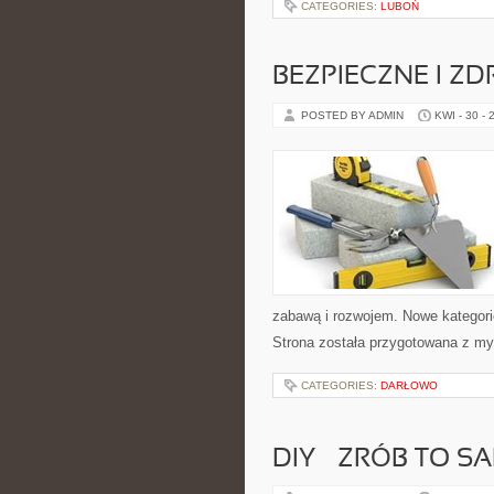
CATEGORIES:
LUBOŃ
BEZPIECZNE I Z
POSTED BY ADMIN
KWI - 30 - 
zabawą i rozwojem. Nowe kategorie
Strona została przygotowana z m
CATEGORIES:
DARŁOWO
DIY – ZRÓB TO S