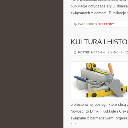
publikacje dotyczące stylu, dbani
związanych z domem. Publikacje 
CATEGORIES:
TELEFONY
KULTURA I HIST
POSTED BY ADMIN
MAJ - 9 - 2
profesjonalnej obsługi, które ch
Nowości to Drinki i Koktajle i Cie
związane z barmaństwem, organiza
[…]