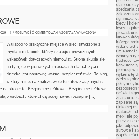
staje się cz
spędzania c
zakorzeniona
ogranicza się
DROWE
błędy i kole
kwestia jak
prowadzenie 
BEZPIECZNE
2026
MOŻLIWOŚĆ KOMENTOWANIA
ZOSTAŁA WYŁĄCZONA
I
łatwych dró
ZDROWE
którego brak
Wallaboo to praktyczne miejsce w sieci stworzone z
widzi efekt 
umiejętnośc
myślą o rodzicach, którzy szukają sprawdzonych
własnym ryt
wskazówek dotyczących niemowląt. Strona skupia się
trudności zw
konkurencją
na tym, co w pierwszych miesiącach i latach życia
promocji w i
dziecka jest naprawdę ważne: bezpieczeństwie. To blog,
wybiera tę d
większą niez
w którym można znaleźć wiele tematów związanych z
pełnym cyfro
bezpośredni
 na stronie to: Bezpieczne i Zdrowe i Bezpieczne i Zdrowe.
odświeżając
yślą o osobach, które chcą podejmować rozsądne […]
znaczenie ku
zapisane są 
i lokalnej e
materiału, c
mebli nie po
przez dziesi
jako odpowie
AM
surowce i st
współcześni 