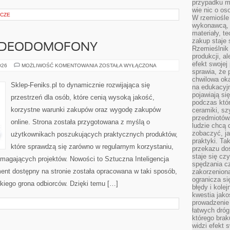
przypadku ma
wie nic o o
ICZE
W rzemiośle
wykonawcą, 
materiały, t
zakup staje 
WIDEODOMOFONY
Rzemieślnik
produkcji, a
efekt swojej 
MONITORING
026
MOŻLIWOŚĆ KOMENTOWANIA
ZOSTAŁA WYŁĄCZONA
I
sprawia, że 
WIDEODOMOFONY
chwilowa ok
Sklep-Feniks.pl to dynamicznie rozwijająca się
na edukacyj
pojawiają się
przestrzeń dla osób, które cenią wysoką jakość,
podczas któ
korzystne warunki zakupów oraz wygodę zakupów
ceramiki, sz
przedmiotów.
online. Strona została przygotowana z myślą o
ludzie chcą 
zobaczyć, ja
użytkownikach poszukujących praktycznych produktów,
praktyki. T
które sprawdzą się zarówno w regularnym korzystaniu,
przekazu doś
staje się cz
wymagających projektów. Nowości to Sztuczna Inteligencja
spędzania c
tyment dostępny na stronie została opracowana w taki sposób,
zakorzeniona
ogranicza się
kiego grona odbiorców. Dzięki temu […]
błędy i kole
kwestia jak
prowadzenie 
łatwych dró
którego brak
widzi efekt 