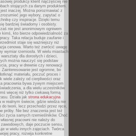
sowej produkcji klient najczęściej nie
sobach stojących za danym produktem.
 jest inaczej. Można porozmawiać z
zrozumieć jego wybory, zapytać o
echnikę czy inspiracje. Dzięki temu
się bardziej świadomy i osobisty.
 zaś nie jest anonimowym ogniwem
le kimś, kto bierze odpowiedzialność za
pracy. Taka relacja buduje zaufanie i
przedmiot staje się ważniejszy niż
azja cenowa. Warto też zwrócić uwagę
ny wymiar rzemiosła. W wielu miastach
 warsztaty dla dorosłych i dzieci,
rych można nauczyć się podstaw
ycia, pracy w drewnie czy renowacji
 Zainteresowanie jest ogromne, bo
dotknąć materiału, poczuć proces i
k wiele zależy od cierpliwości oraz
aka pracownia bywa żywym miejscem
wiadczenia, a dla wielu uczestników
ymś więcej niż tylko ciekawą formą
zasu. Działa jak
strona edukacyjna
 w realnym świecie, gdzie wiedza nie
 do teorii, lecz przechodzi przez ręce,
jne próby. Nie bez znaczenia jest też
ości życia samych rzemieślników. Choć
własnej pracowni nie należy do
g zawodowych, daje poczucie sensu,
uje w wielu innych zajęciach. Twórca
swojej pracy, rozwija konkretne