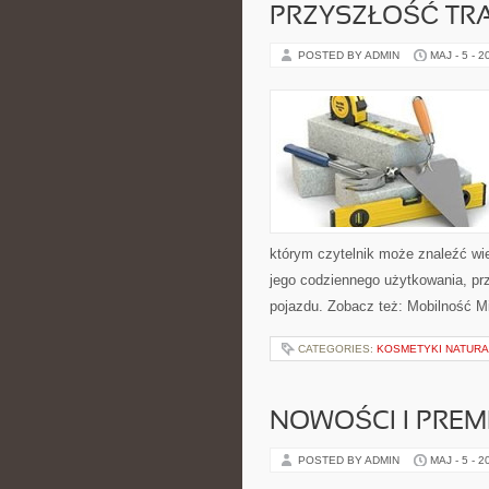
PRZYSZŁOŚĆ TR
POSTED BY ADMIN
MAJ - 5 - 2
którym czytelnik może znaleźć wi
jego codziennego użytkowania, pr
pojazdu. Zobacz też: Mobilność Mi
CATEGORIES:
KOSMETYKI NATUR
NOWOŚCI I PREM
POSTED BY ADMIN
MAJ - 5 - 2