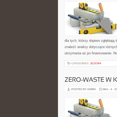
dla tych, którzy dopiero zgłębiaj
znaleźć analizy dotyczące różnyc
utrzymania aż po finansowanie. No
CATEGORIES:
JEZIORA
ZERO-WASTE W 
POSTED BY ADMIN
MAJ - 4 - 2