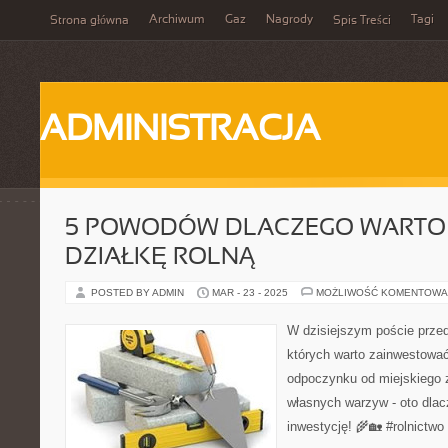
Archiwum
Gaz
Nagrody
Tagi
Strona główna
Spis Treści
ADMINISTRACJA
5 POWODÓW DLACZEGO WARTO 
DZIAŁKĘ ROLNĄ
POSTED BY ADMIN
MAR - 23 - 2025
MOŻLIWOŚĆ KOMENTOWA
W dzisiejszym poście prze
których warto zainwestować
odpoczynku od miejskiego 
własnych warzyw - oto dlac
inwestycję! 🌾🏡 #rolnictwo