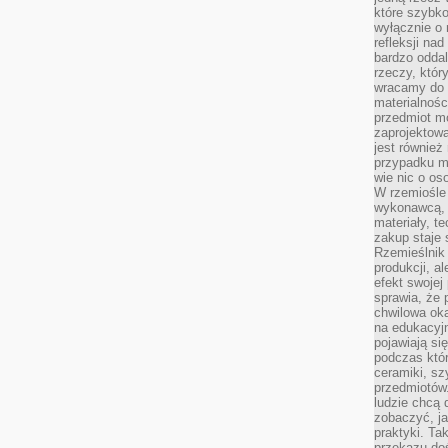
które szybko
wyłącznie o 
refleksji na
bardzo oddal
rzeczy, któ
wracamy do 
materialnośc
przedmiot mo
zaprojektowa
jest również
przypadku ma
wie nic o o
W rzemiośle
wykonawcą, 
materiały, t
zakup staje 
Rzemieślnik
produkcji, a
efekt swojej 
sprawia, że 
chwilowa ok
na edukacyj
pojawiają się
podczas któ
ceramiki, sz
przedmiotów.
ludzie chcą 
zobaczyć, ja
praktyki. T
przekazu doś