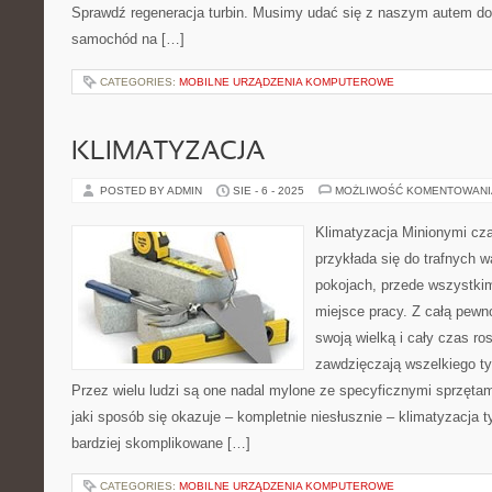
Sprawdź regeneracja turbin. Musimy udać się z naszym autem do 
samochód na […]
CATEGORIES:
MOBILNE URZĄDZENIA KOMPUTEROWE
KLIMATYZACJA
POSTED BY ADMIN
SIE - 6 - 2025
MOŻLIWOŚĆ KOMENTOWAN
Klimatyzacja Minionymi cz
przykłada się do trafnych 
pokojach, przede wszystkim
miejsce pracy. Z całą pewno
swoją wielką i cały czas r
zawdzięczają wszelkiego ty
Przez wielu ludzi są one nadal mylone ze specyficznymi sprzęta
jaki sposób się okazuje – kompletnie niesłusznie – klimatyzacja t
bardziej skomplikowane […]
CATEGORIES:
MOBILNE URZĄDZENIA KOMPUTEROWE