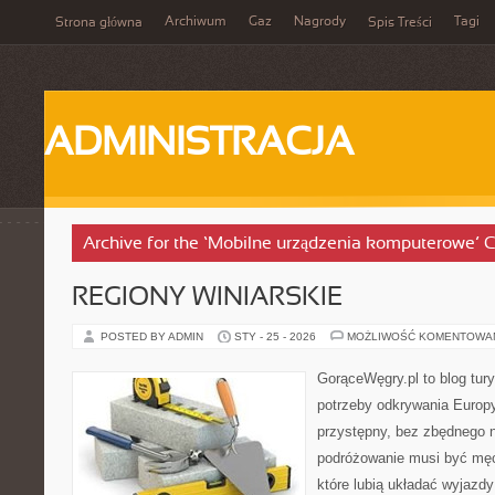
Archiwum
Gaz
Nagrody
Tagi
Strona główna
Spis Treści
ADMINISTRACJA
Archive for the ‘Mobilne urządzenia komputerowe’ 
REGIONY WINIARSKIE
POSTED BY ADMIN
STY - 25 - 2026
MOŻLIWOŚĆ KOMENTOWA
GorąceWęgry.pl to blog tury
potrzeby odkrywania Europ
przystępny, bez zbędnego n
podróżowanie musi być męc
które lubią układać wyjazdy