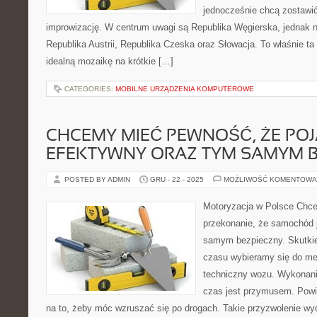
jednocześnie chcą zostawić
improwizację. W centrum uwagi są Republika Węgierska, jednak nat
Republika Austrii, Republika Czeska oraz Słowacja. To właśnie ta 
idealną mozaikę na krótkie […]
CATEGORIES:
MOBILNE URZĄDZENIA KOMPUTEROWE
CHCEMY MIEĆ PEWNOŚĆ, ŻE POJ
EFEKTYWNY ORAZ TYM SAMYM B
POSTED BY ADMIN
GRU - 22 - 2025
MOŻLIWOŚĆ KOMENTOWA
Motoryzacja w Polsce Chc
przekonanie, że samochód 
samym bezpieczny. Skutkie
czasu wybieramy się do me
techniczny wozu. Wykonanie
czas jest przymusem. Pow
na to, żeby móc wzruszać się po drogach. Takie przyzwolenie wyda