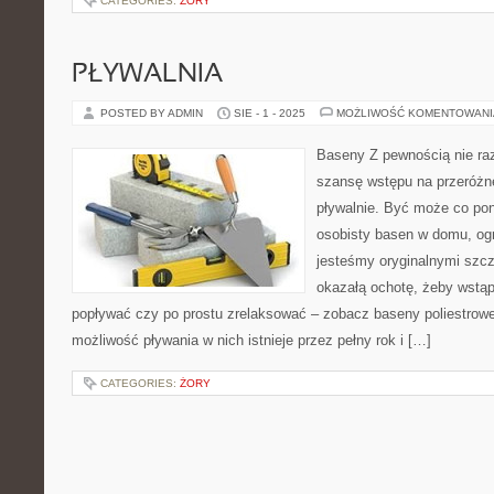
CATEGORIES:
ŻORY
PŁYWALNIA
POSTED BY ADMIN
SIE - 1 - 2025
MOŻLIWOŚĆ KOMENTOWAN
Baseny Z pewnością nie ra
szansę wstępu na przeróżn
pływalnie. Być może co pon
osobisty basen w domu, ogr
jesteśmy oryginalnymi sz
okazałą ochotę, żeby wstąp
popływać czy po prostu zrelaksować – zobacz baseny poliestrowe
możliwość pływania w nich istnieje przez pełny rok i […]
CATEGORIES:
ŻORY