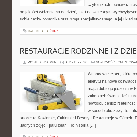
czytelnikach, ponieważ treś
na jakości widzenia na co dzień, jak i na wczesnym wychwytywan
sobie cechy poradnika oraz bloga specjalistycznego, a jej układ s
CATEGORIES:
ŻORY
RESTAURACJE RODZINNE I Z DZI
POSTED BY ADMIN
STY - 11 - 2026
MOŻLIWOŚĆ KOMENTOWA
Witamy w miejscu, które po
apetytu na nowe doświadcze
mapa dobrego jedzenia w P
zakątkach świata. Jeśli lub
nowości, cenisz rzetelność 
w sposób obrazowy, to trafi
stronie to Kawiarnie, Cukiernie i Desery i Restauracje w Górach. To
„ładnych zdjęć i paru zdań”. To historia […]