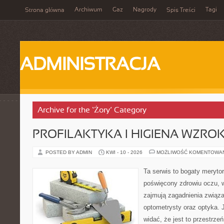
Archiwum
Gaz
Nagrody
Tagi
Strona główna
Spis Treści
ADMINISTRACJA
Archive for the ‘Żory’ Category
PROFILAKTYKA I HIGIENA WZRO
POSTED BY ADMIN
KWI - 10 - 2026
MOŻLIWOŚĆ KOMENTOWA
Ta serwis to bogaty meryto
poświęcony zdrowiu oczu, w
zajmują zagadnienia związan
optometrysty oraz optyka. 
widać, że jest to przestrz