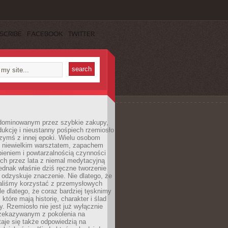
SCRIBE
FACEBOOK
TWITTER
dominowanym przez szybkie zakupy,
ukcję i nieustanny pośpiech rzemiosło
zymś z innej epoki. Wielu osobom
z niewielkim warsztatem, zapachem
ieniem i powtarzalnością czynności
h przez lata z niemal medytacyjną
jednak właśnie dziś ręczne tworzenie
odzyskuje znaczenie. Nie dlatego, że
taliśmy korzystać z przemysłowych
le dlatego, że coraz bardziej tęsknimy
które mają historię, charakter i ślad
cy. Rzemiosło nie jest już wyłącznie
ekazywanym z pokolenia na
taje się także odpowiedzią na