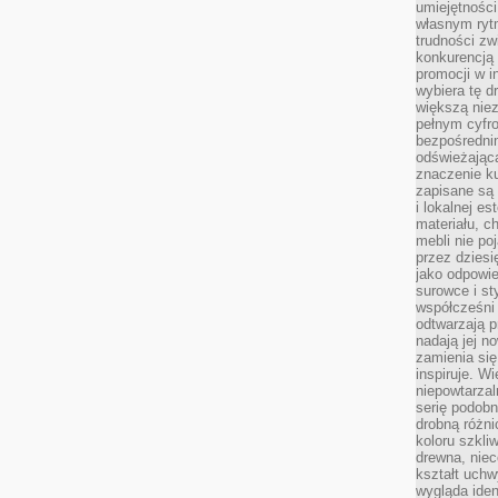
umiejętnośc
własnym ryt
trudności zw
konkurencją
promocji w i
wybiera tę d
większą niez
pełnym cyfro
bezpośredni
odświeżając
znaczenie ku
zapisane są 
i lokalnej e
materiału, c
mebli nie po
przez dziesi
jako odpowie
surowce i st
współcześni 
odtwarzają p
nadają jej n
zamienia się
inspiruje. Wi
niepowtarzal
serię podobn
drobną różn
koloru szkli
drewna, niec
kształt uchw
wygląda iden