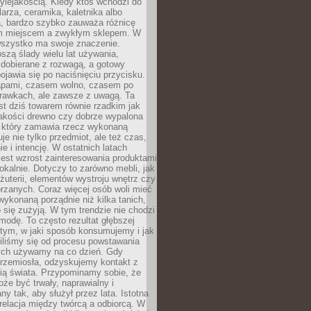
ylejakością. Kiedy ktoś wchodzi do
larza, ceramika, kaletnika albo
a, bardzo szybko zauważa różnicę
m miejscem a zwykłym sklepem. W
wszystko ma swoje znaczenie.
szą ślady wielu lat używania,
 dobierane z rozwagą, a gotowy
pojawia się po naciśnięciu przycisku.
apami, czasem wolno, czasem po
prawkach, ale zawsze z uwagą. Ta
t dziś towarem równie rzadkim jak
jakości drewno czy dobrze wypalona
t, który zamawia rzecz wykonaną
uje nie tylko przedmiot, ale też czas,
e i intencję. W ostatnich latach
est wzrost zainteresowania produktami
okalnie. Dotyczy to zarówno mebli, jak
biżuterii, elementów wystroju wnętrz czy
rzanych. Coraz więcej osób woli mieć
wykonaną porządnie niż kilka tanich,
 się zużyją. W tym trendzie nie chodzi
modę. To często rezultat głębszej
d tym, w jaki sposób konsumujemy i jak
iliśmy się od procesu powstawania
rych używamy na co dzień. Gdy
rzemiosła, odzyskujemy kontakt z
ią świata. Przypominamy sobie, że
że być trwały, naprawialny i
ny tak, aby służył przez lata. Istotna
 relacja między twórcą a odbiorcą. W