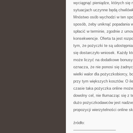
wyciągnąć pieniądze, których się n
sytuacjach uczynne będą chwilówk
Mnóstwo osób wychodzi w ten spos
sposób, żeby uniknąć popadania w
spłacić w terminie, zgodnie z u
konsekwencje. Oferta ta jest rozp
tym, że pożyczki te są udostępni
się dostarczyło wniosek. Każdy k
może liczyć na dodatkowe bonusy.
oznacza, że nie ponosi się żadny
wielki walor dla pożyczkobiorcy, 
przy tym większych kosztów. O ile
czasie taka pożyczka online moż
dowolny cel, nie tłumacząc się z 
dużo pożyczkodawców jest nadzwy
propozycji wierzytelności online sk
źródło:
———————————