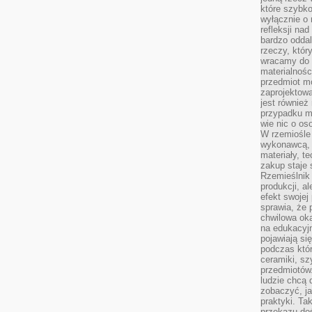
które szybko
wyłącznie o 
refleksji na
bardzo oddal
rzeczy, któ
wracamy do 
materialnośc
przedmiot mo
zaprojektowa
jest również
przypadku ma
wie nic o o
W rzemiośle
wykonawcą, 
materiały, t
zakup staje 
Rzemieślnik
produkcji, a
efekt swojej 
sprawia, że 
chwilowa ok
na edukacyj
pojawiają się
podczas któ
ceramiki, sz
przedmiotów.
ludzie chcą 
zobaczyć, ja
praktyki. T
przekazu doś