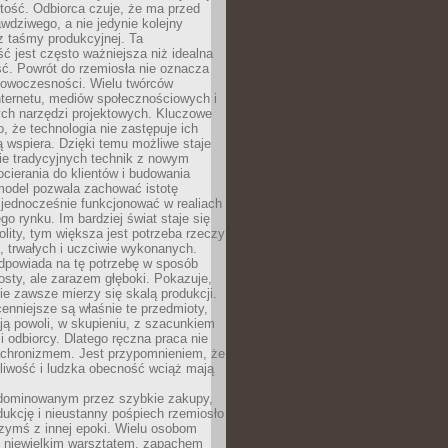
tość. Odbiorca czuje, że ma przed
wdziwego, a nie jedynie kolejny
z taśmy produkcyjnej. Ta
ć jest często ważniejsza niż idealna
ć. Powrót do rzemiosła nie oznacza
nowoczesności. Wielu twórców
nternetu, mediów społecznościowych i
ch narzędzi projektowych. Kluczowe
o, że technologia nie zastępuje ich
ją wspiera. Dzięki temu możliwe staje
ie tradycyjnych technik z nowym
ierania do klientów i budowania
model pozwala zachować istotę
 jednocześnie funkcjonować w realiach
o rynku. Im bardziej świat staje się
nolity, tym większa jest potrzeba rzeczy
 trwałych i uczciwie wykonanych.
dpowiada na tę potrzebę w sposób
osty, ale zarazem głęboki. Pokazuje,
ie zawsze mierzy się skalą produkcji.
nniejsze są właśnie te przedmioty,
ją powoli, w skupieniu, z szacunkiem
 i odbiorcy. Dlatego ręczna praca nie
nachronizmem. Jest przypomnieniem, że
pliwość i ludzka obecność wciąż mają
dominowanym przez szybkie zakupy,
ukcję i nieustanny pośpiech rzemiosło
zymś z innej epoki. Wielu osobom
z niewielkim warsztatem, zapachem