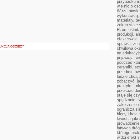
przypadku ma
wie nic o o
W rzemiośle
wykonawcą, 
materiały, t
zakup staje 
Rzemieślnik
produkcji, a
efekt swojej 
sprawia, że 
UKCJA ODZIEŻY
chwilowa ok
na edukacyj
pojawiają się
podczas któ
ceramiki, sz
przedmiotów.
ludzie chcą 
zobaczyć, ja
praktyki. T
przekazu doś
staje się cz
spędzania c
zakorzeniona
ogranicza się
błędy i kole
kwestia jak
prowadzenie 
łatwych dró
którego brak
widzi efekt 