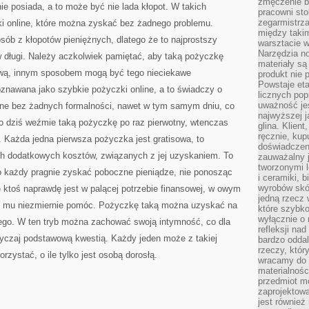
zmęczenie b
ie posiada, a to może być nie lada kłopot. W takich
pracowni sto
zegarmistrz
i online, które można zyskać bez żadnego problemu.
między taki
ób z kłopotów pieniężnych, dlatego że to najprostszy
warsztacie 
Narzędzia no
 długi. Należy aczkolwiek pamiętać, aby taką pożyczkę
materiały są
mową, innym sposobem mogą być tego nieciekawe
produkt nie 
Powstaje et
oznawana jako szybkie pożyczki online, a to świadczy o
licznych po
uważność jes
ane bez żadnych formalności, nawet w tym samym dniu, co
najwyższej 
to dziś weźmie taką pożyczkę po raz pierwotny, wtenczas
glina. Klien
ręcznie, kup
 Każda jedna pierwsza pożyczka jest gratisowa, to
doświadczeni
ch dodatkowych kosztów, związanych z jej uzyskaniem. To
zauważalny j
tworzonymi l
bo każdy pragnie zyskać poboczne pieniądze, nie ponosząc
i ceramiki, 
wyrobów skó
 ktoś naprawdę jest w palącej potrzebie finansowej, w owym
jedną rzecz 
e mu niezmiernie pomóc. Pożyczkę taką można uzyskać na
które szybko
wyłącznie o 
tego. W ten tryb można zachować swoją intymność, co dla
refleksji na
czaj podstawową kwestią. Każdy jeden może z takiej
bardzo oddal
rzeczy, któ
orzystać, o ile tylko jest osobą dorosłą.
wracamy do 
materialnośc
przedmiot mo
zaprojektowa
jest również