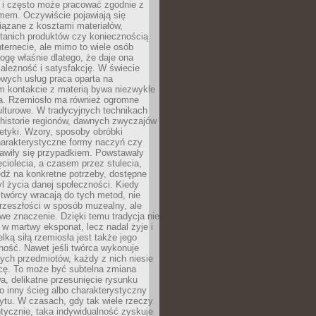
i i często może pracować zgodnie z
mem. Oczywiście pojawiają się
iązane z kosztami materiałów,
 tanich produktów czy koniecznością
nternecie, ale mimo to wiele osób
rogę właśnie dlatego, że daje ona
ależność i satysfakcję. W świecie
wych usług praca oparta na
m kontakcie z materią bywa niezwykle
a. Rzemiosło ma również ogromne
lturowe. W tradycyjnych technikach
historie regionów, dawnych zwyczajów
stetyki. Wzory, sposoby obróbki
harakterystyczne formy naczyń czy
jawiły się przypadkiem. Powstawały
ęciolecia, a czasem przez stulecia,
dź na konkretne potrzeby, dostępne
yl życia danej społeczności. Kiedy
twórcy wracają do tych metod, nie
rzeszłości w sposób muzealny, ale
owe znaczenie. Dzięki temu tradycja nie
 w martwy eksponat, lecz nadal żyje i
elką siłą rzemiosła jest także jego
ność. Nawet jeśli twórca wykonuje
ych przedmiotów, każdy z nich niesie
icę. To może być subtelna zmiana
wa, delikatne przesunięcie rysunku
o inny ścieg albo charakterystyczny
ytu. W czasach, gdy tak wiele rzeczy
tycznie, taka indywidualność zyskuje