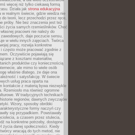
ymś więcej niż tylko ciekawą formą
zasu. Działa jak
strona edukacyjna
 w realnym świecie, gdzie wiedza nie
 do teorii, lecz przechodzi przez ręce,
jne próby. Nie bez znaczenia jest też
ości życia samych rzemieślników. Choć
własnej pracowni nie należy do
g zawodowych, daje poczucie sensu,
uje w wielu innych zajęciach. Twórca
swojej pracy, rozwija konkretne
i i często może pracować zgodnie z
mem. Oczywiście pojawiają się
iązane z kosztami materiałów,
 tanich produktów czy koniecznością
nternecie, ale mimo to wiele osób
rogę właśnie dlatego, że daje ona
ależność i satysfakcję. W świecie
wych usług praca oparta na
m kontakcie z materią bywa niezwykle
a. Rzemiosło ma również ogromne
lturowe. W tradycyjnych technikach
historie regionów, dawnych zwyczajów
stetyki. Wzory, sposoby obróbki
harakterystyczne formy naczyń czy
jawiły się przypadkiem. Powstawały
ęciolecia, a czasem przez stulecia,
dź na konkretne potrzeby, dostępne
yl życia danej społeczności. Kiedy
twórcy wracają do tych metod, nie