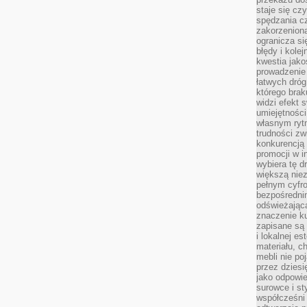
staje się cz
spędzania c
zakorzeniona
ogranicza się
błędy i kole
kwestia jak
prowadzenie 
łatwych dró
którego brak
widzi efekt 
umiejętnośc
własnym ryt
trudności zw
konkurencją
promocji w i
wybiera tę d
większą niez
pełnym cyfro
bezpośredni
odświeżając
znaczenie ku
zapisane są 
i lokalnej e
materiału, c
mebli nie po
przez dziesi
jako odpowie
surowce i st
współcześni 