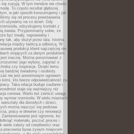
 się zużyją. W tym trendzie nie chodzi
modę. To często rezultat głębszej
d tym, w jaki sposób konsumujemy i jak
iliśmy się od procesu powstawania
rych używamy na co dzień. Gdy
rzemiosła, odzyskujemy kontakt z
ią świata. Przypominamy sobie, że
że być trwały, naprawialny i
ny tak, aby służył przez lata. Istotna
 relacja między twórcą a odbiorcą. W
sowej produkcji klient najczęściej nie
sobach stojących za danym produktem.
 jest inaczej. Można porozmawiać z
zrozumieć jego wybory, zapytać o
echnikę czy inspiracje. Dzięki temu
się bardziej świadomy i osobisty.
 zaś nie jest anonimowym ogniwem
le kimś, kto bierze odpowiedzialność za
pracy. Taka relacja buduje zaufanie i
przedmiot staje się ważniejszy niż
azja cenowa. Warto też zwrócić uwagę
ny wymiar rzemiosła. W wielu miastach
 warsztaty dla dorosłych i dzieci,
rych można nauczyć się podstaw
ycia, pracy w drewnie czy renowacji
 Zainteresowanie jest ogromne, bo
dotknąć materiału, poczuć proces i
k wiele zależy od cierpliwości oraz
aka pracownia bywa żywym miejscem
wiadczenia, a dla wielu uczestników