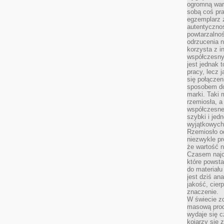
ogromną war
sobą coś pra
egzemplarz 
autentycznoś
powtarzalnoś
odrzucenia 
korzysta z i
współczesny
jest jednak t
pracy, lecz 
się połączen
sposobem doc
marki. Taki 
rzemiosła, a
współczesneg
szybki i jed
wyjątkowych,
Rzemiosło o
niezwykle pr
że wartość n
Czasem najce
które powsta
do materiału
jest dziś a
jakość, cier
znaczenie.
W świecie z
masową prod
wydaje się c
kojarzy się 