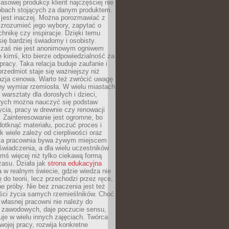
sowej produkcji klient najczęściej nie
sobach stojących za danym produktem.
 jest inaczej. Można porozmawiać z
zrozumieć jego wybory, zapytać o
echnikę czy inspiracje. Dzięki temu
się bardziej świadomy i osobisty.
 zaś nie jest anonimowym ogniwem
le kimś, kto bierze odpowiedzialność za
pracy. Taka relacja buduje zaufanie i
przedmiot staje się ważniejszy niż
azja cenowa. Warto też zwrócić uwagę
ny wymiar rzemiosła. W wielu miastach
 warsztaty dla dorosłych i dzieci,
rych można nauczyć się podstaw
ycia, pracy w drewnie czy renowacji
 Zainteresowanie jest ogromne, bo
dotknąć materiału, poczuć proces i
k wiele zależy od cierpliwości oraz
aka pracownia bywa żywym miejscem
wiadczenia, a dla wielu uczestników
ymś więcej niż tylko ciekawą formą
zasu. Działa jak
strona edukacyjna
 w realnym świecie, gdzie wiedza nie
 do teorii, lecz przechodzi przez ręce,
jne próby. Nie bez znaczenia jest też
ości życia samych rzemieślników. Choć
własnej pracowni nie należy do
g zawodowych, daje poczucie sensu,
uje w wielu innych zajęciach. Twórca
swojej pracy, rozwija konkretne