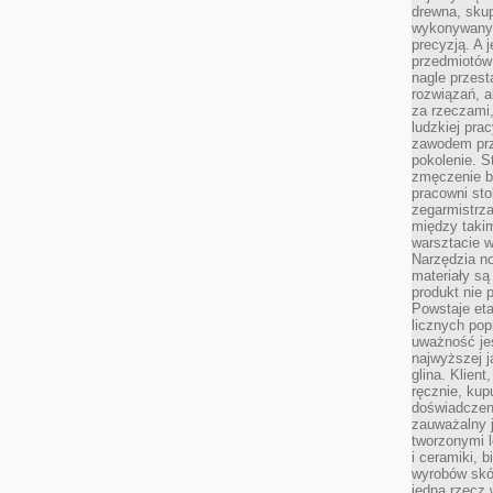
drewna, skup
wykonywanyc
precyzją. A 
przedmiotów 
nagle przes
rozwiązań, a
za rzeczami, 
ludzkiej pra
zawodem prz
pokolenie. S
zmęczenie b
pracowni sto
zegarmistrz
między taki
warsztacie 
Narzędzia no
materiały są
produkt nie 
Powstaje et
licznych po
uważność jes
najwyższej 
glina. Klien
ręcznie, kup
doświadczeni
zauważalny j
tworzonymi l
i ceramiki, 
wyrobów skó
jedną rzecz 