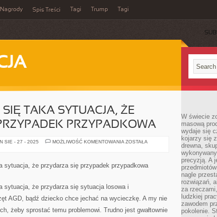
Nagrody
Tagi
Trump
Tagi
Spis Treści
SUB
CJA
SIĘ TAKA SYTUACJA, ŻE
W świecie z
 PRZYPADEK PRZYPADKOWA
masową prod
wydaje się c
kojarzy się 
CZASEM
SIE - 27 - 2025
MOŻLIWOŚĆ KOMENTOWANIA
ZOSTAŁA
drewna, skup
ZDARZA
SIĘ
wykonywanyc
TAKA
precyzją. A 
SYTUACJA,
a sytuacja, że przydarza się przypadek przypadkowa
przedmiotów 
ŻE
PRZYDARZA
nagle przes
SIĘ
rozwiązań, a
PRZYPADEK
 sytuacja, że przydarza się sytuacja losowa i
za rzeczami, 
PRZYPADKOWA
ludzkiej pra
rzęt AGD, bądź dziecko chce jechać na wycieczkę. A my nie
zawodem prz
h, żeby sprostać temu problemowi. Trudno jest gwałtownie
pokolenie. S