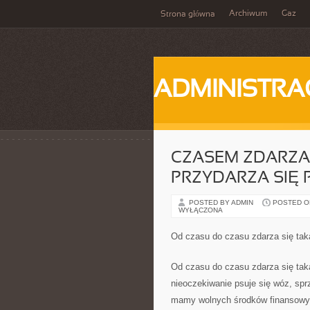
Archiwum
Gaz
Strona główna
ADMINISTRA
CZASEM ZDARZA 
PRZYDARZA SIĘ
POSTED BY ADMIN
POSTED ON 
WYŁĄCZONA
Od czasu do czasu zdarza się tak
Od czasu do czasu zdarza się taka
nieoczekiwanie psuje się wóz, sp
mamy wolnych środków finansowyc