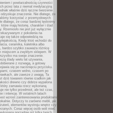
ieniem i powtarzalnością czynności
h przez lata z niemal medytacyjną
jednak właśnie dziś ręczne tworzenie
odzyskuje znaczenie. Nie dlatego, że
taliśmy korzystać z przemysłowych
le dlatego, że coraz bardziej tęsknimy
które mają historię, charakter i ślad
cy. Rzemiosło nie jest już wyłącznie
ekazywanym z pokolenia na
taje się także odpowiedzią na
ylejakością. Kiedy ktoś wchodzi do
larza, ceramika, kaletnika albo
a, bardzo szybko zauważa różnicę
m miejscem a zwykłym sklepem. W
wszystko ma swoje znaczenie.
szą ślady wielu lat używania,
 dobierane z rozwagą, a gotowy
pojawia się po naciśnięciu przycisku.
apami, czasem wolno, czasem po
prawkach, ale zawsze z uwagą. Ta
t dziś towarem równie rzadkim jak
jakości drewno czy dobrze wypalona
t, który zamawia rzecz wykonaną
uje nie tylko przedmiot, ale też czas,
e i intencję. W ostatnich latach
est wzrost zainteresowania produktami
okalnie. Dotyczy to zarówno mebli, jak
biżuterii, elementów wystroju wnętrz czy
rzanych. Coraz więcej osób woli mieć
wykonaną porządnie niż kilka tanich,