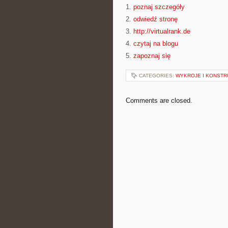
1.
poznaj szczegóły
2.
odwiedź stronę
3.
http://virtualrank.de
4.
czytaj na blogu
5.
zapoznaj się
CATEGORIES:
WYKROJE I KONSTR
Comments are closed.