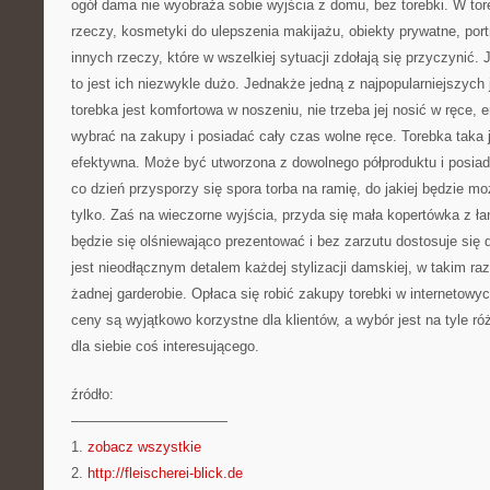
ogół dama nie wyobraża sobie wyjścia z domu, bez torebki. W to
rzeczy, kosmetyki do ulepszenia makijażu, obiekty prywatne, por
innych rzeczy, które w wszelkiej sytuacji zdołają się przyczynić. J
to jest ich niezwykle dużo. Jednakże jedną z najpopularniejszych 
torebka jest komfortowa w noszeniu, nie trzeba jej nosić w ręce, 
wybrać na zakupy i posiadać cały czas wolne ręce. Torebka taka 
efektywna. Może być utworzona z dowolnego półproduktu i posia
co dzień przysporzy się spora torba na ramię, do jakiej będzie m
tylko. Zaś na wieczorne wyjścia, przyda się mała kopertówka z ł
będzie się olśniewająco prezentować i bez zarzutu dostosuje się d
jest nieodłącznym detalem każdej stylizacji damskiej, w takim ra
żadnej garderobie. Opłaca się robić zakupy torebki w internetow
ceny są wyjątkowo korzystne dla klientów, a wybór jest na tyle r
dla siebie coś interesującego.
źródło:
———————————
1.
zobacz wszystkie
2.
http://fleischerei-blick.de