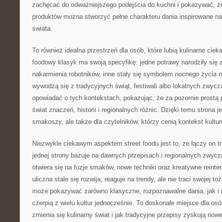
zachęcać do odważniejszego podejścia do kuchni i pokazywać, ż
produktów można stworzyć pełne charakteru dania inspirowane na
świata.
To również idealna przestrzeń dla osób, które lubią kulinarne ciek
foodowy klasyk ma swoją specyfikę: jedne potrawy narodziły się 
nakarmienia robotników, inne stały się symbolem nocnego życia m
wywodzą się z tradycyjnych świąt, festiwali albo lokalnych zwyc
opowiadać o tych kontekstach, pokazując, że za pozornie prostą 
świat znaczeń, historii i regionalnych różnic. Dzięki temu strona je
smakoszy, ale także dla czytelników, którzy cenią kontekst kultu
Niezwykle ciekawym aspektem street foodu jest to, że łączy on t
jednej strony bazuje na dawnych przepisach i regionalnych zwycza
otwiera się na fuzje smaków, nowe techniki oraz kreatywne reinte
uliczna stale się rozwija, reaguje na trendy, ale nie traci swojej 
może pokazywać zarówno klasyczne, rozpoznawalne dania, jak i 
czerpią z wielu kultur jednocześnie. To doskonałe miejsce dla osób
zmienia się kulinarny świat i jak tradycyjne przepisy zyskują nowe