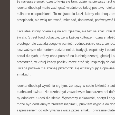
że najlepsze smaki często kryją się tam, gdzie na pierwszy rzut 
icookandbook.pl może zachęcać właśnie do takiej postawy: cieka
kulinarne niespodzianki. To miejsce dla ludzi, którzy nie chcą za
przepisach, ale wolą testować, mieszać, doprawiać, porównywać 
Cała idea strony opiera się na entuzjazmie, ale też na szacunku d
świata. Street food pokazuje, że w każdej kulturze można znaleź
prostego, ale zapadającego w pamięć. Jednocześnie uczy, że jedze
lecz ważnym elementem codzienności, tradycji, wspólnoty i podró
portal dla tych, którzy chcą patrzeć na kuchnię szerzej, głębiej i 
przestrzeń, w której każdy posiłek może stać się inspiracją do d
uliczna potrawa ma szansę przerodzić się w fascynującą opowieść
smakach.
icookandbook.pl wyróżnia się tym, że łączy w sobie lekkość z au
kuchniami świata. Nie trzeba być zawodowym kucharzem ani do
by odnaleźć tu coś dla siebie. Wystarczy ciekawość, apetyt i ch
może być codziennym źródłem inspiracji, punktem wyjścia do d
zaproszeniem do odkrywania świata przez smak. To właśnie dlate