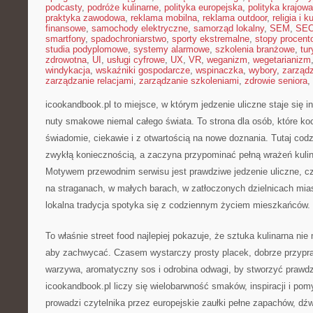
podcasty
,
podróże kulinarne
,
polityka europejska
,
polityka krajowa
praktyka zawodowa
,
reklama mobilna
,
reklama outdoor
,
religia i k
finansowe
,
samochody elektryczne
,
samorząd lokalny
,
SEM
,
SE
smartfony
,
spadochroniarstwo
,
sporty ekstremalne
,
stopy procent
studia podyplomowe
,
systemy alarmowe
,
szkolenia branżowe
,
tur
zdrowotna
,
UI
,
usługi cyfrowe
,
UX
,
VR
,
weganizm
,
wegetarianizm
windykacja
,
wskaźniki gospodarcze
,
wspinaczka
,
wybory
,
zarząd
zarządzanie relacjami
,
zarządzanie szkoleniami
,
zdrowie seniora
,
icookandbook.pl to miejsce, w którym jedzenie uliczne staje się 
nuty smakowe niemal całego świata. To strona dla osób, które ko
świadomie, ciekawie i z otwartością na nowe doznania. Tutaj codz
zwykłą koniecznością, a zaczyna przypominać pełną wrażeń kuli
Motywem przewodnim serwisu jest prawdziwe jedzenie uliczne, czyl
na straganach, w małych barach, w zatłoczonych dzielnicach mias
lokalna tradycja spotyka się z codziennym życiem mieszkańców.
To właśnie street food najlepiej pokazuje, że sztuka kulinarna ni
aby zachwycać. Czasem wystarczy prosty placek, dobrze przypr
warzywa, aromatyczny sos i odrobina odwagi, by stworzyć prawd
icookandbook.pl liczy się wielobarwność smaków, inspiracji i pom
prowadzi czytelnika przez europejskie zaułki pełne zapachów, dźw