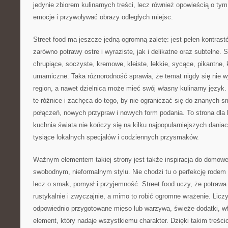
jedynie zbiorem kulinarnych treści, lecz również opowieścią o t
emocje i przywoływać obrazy odległych miejsc.
Street food ma jeszcze jedną ogromną zaletę: jest pełen kontras
zarówno potrawy ostre i wyraziste, jak i delikatne oraz subtelne. 
chrupiące, soczyste, kremowe, kleiste, lekkie, sycące, pikantne, 
umamiczne. Taka różnorodność sprawia, że temat nigdy się nie w
region, a nawet dzielnica może mieć swój własny kulinarny język.
te różnice i zachęca do tego, by nie ograniczać się do znanych
połączeń, nowych przypraw i nowych form podania. To strona dla l
kuchnia świata nie kończy się na kilku najpopularniejszych daniac
tysiące lokalnych specjałów i codziennych przysmaków.
Ważnym elementem takiej strony jest także inspiracja do domowe
swobodnym, nieformalnym stylu. Nie chodzi tu o perfekcję rodem z
lecz o smak, pomysł i przyjemność. Street food uczy, że potrawa
rustykalnie i zwyczajnie, a mimo to robić ogromne wrażenie. Licz
odpowiednio przygotowane mięso lub warzywa, świeże dodatki, wł
element, który nadaje wszystkiemu charakter. Dzięki takim treś