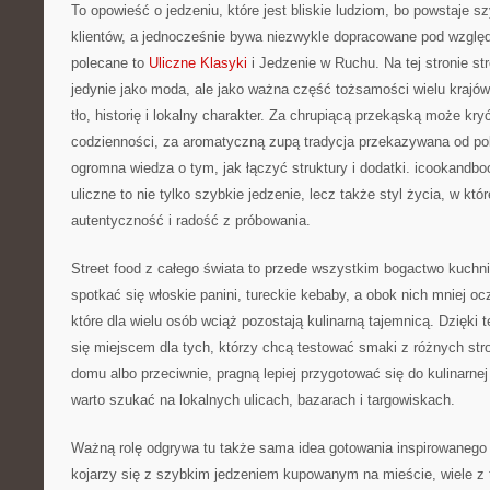
To opowieść o jedzeniu, które jest bliskie ludziom, bo powstaje 
klientów, a jednocześnie bywa niezwykle dopracowane pod wzgl
polecane to
Uliczne Klasyki
i Jedzenie w Ruchu. Na tej stronie str
jedynie jako moda, ale jako ważna część tożsamości wielu krajó
tło, historię i lokalny charakter. Za chrupiącą przekąską może kry
codzienności, za aromatyczną zupą tradycja przekazywana od po
ogromna wiedza o tym, jak łączyć struktury i dodatki. icookandbo
uliczne to nie tylko szybkie jedzenie, lecz także styl życia, w któ
autentyczność i radość z próbowania.
Street food z całego świata to przede wszystkim bogactwo kuchni
spotkać się włoskie panini, tureckie kebaby, a obok nich mniej oc
które dla wielu osób wciąż pozostają kulinarną tajemnicą. Dzięki 
się miejscem dla tych, którzy chcą testować smaki z różnych st
domu albo przeciwnie, pragną lepiej przygotować się do kulinarnej
warto szukać na lokalnych ulicach, bazarach i targowiskach.
Ważną rolę odgrywa tu także sama idea gotowania inspirowanego u
kojarzy się z szybkim jedzeniem kupowanym na mieście, wiele z