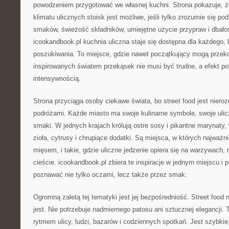
powodzeniem przygotować we własnej kuchni. Strona pokazuje, 
klimatu ulicznych stoisk jest możliwe, jeśli tylko zrozumie się p
smaków, świeżość składników, umiejętne użycie przypraw i dbałoś
icookandbook.pl kuchnia uliczna staje się dostępna dla każdego
poszukiwania. To miejsce, gdzie nawet początkujący mogą przeko
inspirowanych światem przekąsek nie musi być trudne, a efekt po
intensywnością.
Strona przyciąga osoby ciekawe świata, bo street food jest niero
podróżami. Każde miasto ma swoje kulinarne symbole, swoje ulicz
smaki. W jednych krajach królują ostre sosy i pikantne marynaty
zioła, cytrusy i chrupiące dodatki. Są miejsca, w których najważn
mięsem, i takie, gdzie uliczne jedzenie opiera się na warzywach,
cieście. icookandbook.pl zbiera te inspiracje w jednym miejscu i
poznawać nie tylko oczami, lecz także przez smak.
Ogromną zaletą tej tematyki jest jej bezpośredniość. Street food 
jest. Nie potrzebuje nadmiernego patosu ani sztucznej elegancji. T
rytmem ulicy, ludzi, bazarów i codziennych spotkań. Jest szybkie,