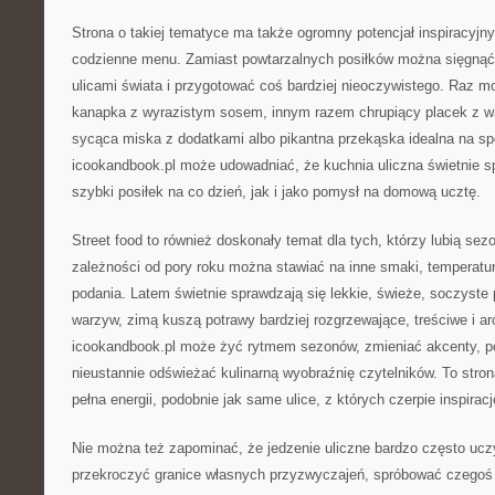
Strona o takiej tematyce ma także ogromny potencjał inspiracyjn
codzienne menu. Zamiast powtarzalnych posiłków można sięgnąć
ulicami świata i przygotować coś bardziej nieoczywistego. Raz 
kanapka z wyrazistym sosem, innym razem chrupiący placek z 
sycąca miska z dodatkami albo pikantna przekąska idealna na s
icookandbook.pl może udowadniać, że kuchnia uliczna świetnie s
szybki posiłek na co dzień, jak i jako pomysł na domową ucztę.
Street food to również doskonały temat dla tych, którzy lubią se
zależności od pory roku można stawiać na inne smaki, temperatur
podania. Latem świetnie sprawdzają się lekkie, świeże, soczyste p
warzyw, zimą kuszą potrawy bardziej rozgrzewające, treściwe i a
icookandbook.pl może żyć rytmem sezonów, zmieniać akcenty, po
nieustannie odświeżać kulinarną wyobraźnię czytelników. To stron
pełna energii, podobnie jak same ulice, z których czerpie inspiracj
Nie można też zapominać, że jedzenie uliczne bardzo często ucz
przekroczyć granice własnych przyzwyczajeń, spróbować czegoś 