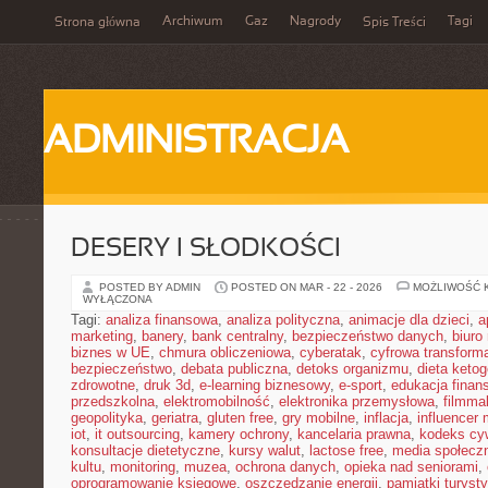
Archiwum
Gaz
Nagrody
Tagi
Strona główna
Spis Treści
ADMINISTRACJA
DESERY I SŁODKOŚCI
POSTED BY ADMIN
POSTED ON MAR - 22 - 2026
MOŻLIWOŚĆ 
WYŁĄCZONA
Tagi:
analiza finansowa
,
analiza polityczna
,
animacje dla dzieci
,
a
marketing
,
banery
,
bank centralny
,
bezpieczeństwo danych
,
biuro
biznes w UE
,
chmura obliczeniowa
,
cyberatak
,
cyfrowa transform
bezpieczeństwo
,
debata publiczna
,
detoks organizmu
,
dieta keto
zdrowotne
,
druk 3d
,
e-learning biznesowy
,
e-sport
,
edukacja finan
przedszkolna
,
elektromobilność
,
elektronika przemysłowa
,
filmma
geopolityka
,
geriatra
,
gluten free
,
gry mobilne
,
inflacja
,
influencer 
iot
,
it outsourcing
,
kamery ochrony
,
kancelaria prawna
,
kodeks cyw
konsultacje dietetyczne
,
kursy walut
,
lactose free
,
media społeczn
kultu
,
monitoring
,
muzea
,
ochrona danych
,
opieka nad seniorami
,
oprogramowanie księgowe
,
oszczędzanie energii
,
pamiątki turyst