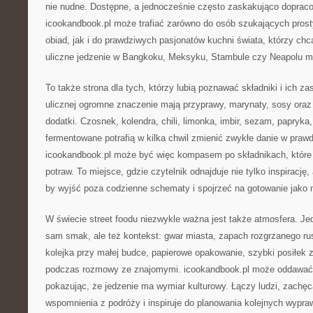
nie nudne. Dostępne, a jednocześnie często zaskakująco doprac
icookandbook.pl może trafiać zarówno do osób szukających pros
obiad, jak i do prawdziwych pasjonatów kuchni świata, którzy chc
uliczne jedzenie w Bangkoku, Meksyku, Stambule czy Neapolu ma
To także strona dla tych, którzy lubią poznawać składniki i ich z
ulicznej ogromne znaczenie mają przyprawy, marynaty, sosy oraz
dodatki. Czosnek, kolendra, chili, limonka, imbir, sezam, papryka
fermentowane potrafią w kilka chwil zmienić zwykłe danie w praw
icookandbook.pl może być więc kompasem po składnikach, które 
potraw. To miejsce, gdzie czytelnik odnajduje nie tylko inspirację
by wyjść poza codzienne schematy i spojrzeć na gotowanie jako 
W świecie street foodu niezwykle ważna jest także atmosfera. Jedz
sam smak, ale też kontekst: gwar miasta, zapach rozgrzanego ru
kolejka przy małej budce, papierowe opakowanie, szybki posiłek 
podczas rozmowy ze znajomymi. icookandbook.pl może oddawać w
pokazując, że jedzenie ma wymiar kulturowy. Łączy ludzi, zachę
wspomnienia z podróży i inspiruje do planowania kolejnych wypraw