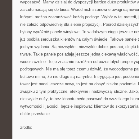
wyposażyć. Mamy dzisiaj do dyspozycji bardzo dużo produktów 
zarzutu nadają się do biura. Wśród nich szanowne uwagi są nowo
którymi można zaaranżować każdą podłogę. Wybór w tej materii, jes
nie zaleźć odpowiedniej dla siebie propozycji. Pośród dzisiejszyc
byłoby wyróżnić panele winylowe. To w dalszym ciągu jeszcze no
już podbiła serduszka klientów na całym świecie. Takowe panele t
jednym wydaniu. Są niezwykłe i niezwykle dobrej postaci, dzięki 
trwałe. Takie panele posiadają jeszcze jedną ciekawą właściwość
wodoszczelne. To je znacznie rozróżnia od pozostałych propozycji
podłogowych. Nie ma się toteż czemu dziwić, że wodoodporne pa
kultowe mimo, że nie długo są na rynku. Intrygująca jest podobni
towar jest nadal jeszcze nowy, to jest na dosyć niskim poziomie. 
związku z tym praktyczne, efektywne i nadzwyczaj śliczne. Jako, 
niezwykle duży, to bez kłopotu będą pasować do wszelkiego biura
wytworności i jakości, będzie inspirować klientów do skorzystania 
obfite przesłanie.
źródło:
———————————