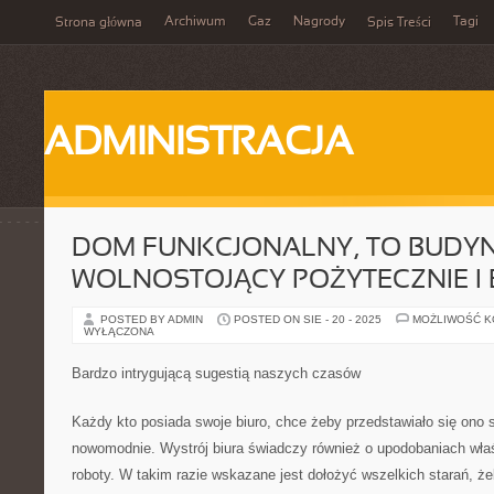
Archiwum
Gaz
Nagrody
Tagi
Strona główna
Spis Treści
ADMINISTRACJA
DOM FUNKCJONALNY, TO BUDY
WOLNOSTOJĄCY POŻYTECZNIE I
POSTED BY ADMIN
POSTED ON SIE - 20 - 2025
MOŻLIWOŚĆ 
WYŁĄCZONA
Bardzo intrygującą sugestią naszych czasów
Każdy kto posiada swoje biuro, chce żeby przedstawiało się ono 
nowomodnie. Wystrój biura świadczy również o upodobaniach właśc
roboty. W takim razie wskazane jest dołożyć wszelkich starań, że