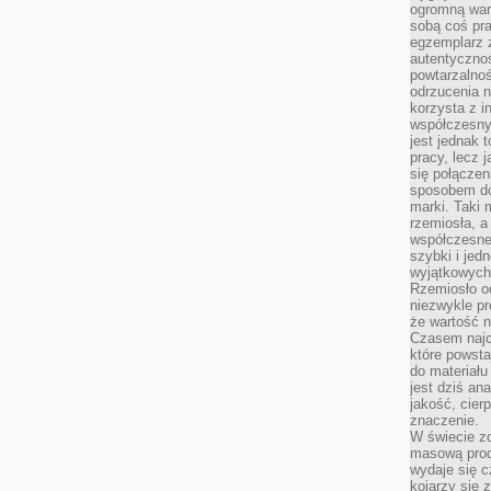
ogromną war
sobą coś pra
egzemplarz 
autentycznoś
powtarzalnoś
odrzucenia 
korzysta z i
współczesny
jest jednak t
pracy, lecz 
się połączen
sposobem doc
marki. Taki 
rzemiosła, a
współczesneg
szybki i jed
wyjątkowych,
Rzemiosło o
niezwykle pr
że wartość n
Czasem najce
które powsta
do materiału
jest dziś a
jakość, cier
znaczenie.
W świecie z
masową prod
wydaje się c
kojarzy się 