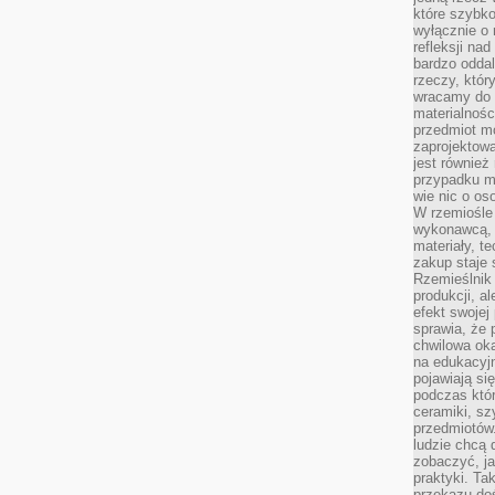
które szybko
wyłącznie o 
refleksji na
bardzo oddal
rzeczy, któ
wracamy do 
materialnośc
przedmiot mo
zaprojektowa
jest również
przypadku ma
wie nic o o
W rzemiośle
wykonawcą, 
materiały, t
zakup staje 
Rzemieślnik
produkcji, a
efekt swojej 
sprawia, że 
chwilowa ok
na edukacyj
pojawiają się
podczas któ
ceramiki, sz
przedmiotów.
ludzie chcą 
zobaczyć, ja
praktyki. T
przekazu doś