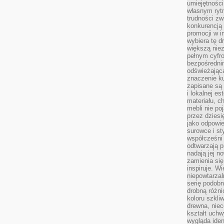
umiejętnośc
własnym ryt
trudności zw
konkurencją
promocji w i
wybiera tę d
większą niez
pełnym cyfro
bezpośredni
odświeżając
znaczenie ku
zapisane są 
i lokalnej e
materiału, c
mebli nie po
przez dziesi
jako odpowie
surowce i st
współcześni 
odtwarzają p
nadają jej n
zamienia się
inspiruje. Wi
niepowtarzal
serię podobn
drobną różn
koloru szkli
drewna, niec
kształt uchw
wygląda iden