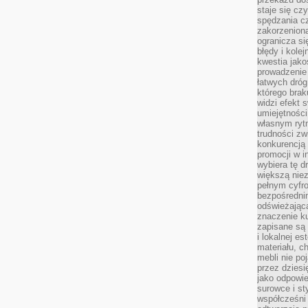
staje się cz
spędzania c
zakorzeniona
ogranicza się
błędy i kole
kwestia jak
prowadzenie 
łatwych dró
którego brak
widzi efekt 
umiejętnośc
własnym ryt
trudności zw
konkurencją
promocji w i
wybiera tę d
większą niez
pełnym cyfro
bezpośredni
odświeżając
znaczenie ku
zapisane są 
i lokalnej e
materiału, c
mebli nie po
przez dziesi
jako odpowie
surowce i st
współcześni 