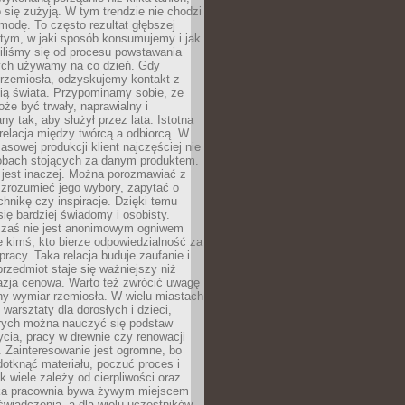
 się zużyją. W tym trendzie nie chodzi
modę. To często rezultat głębszej
d tym, w jaki sposób konsumujemy i jak
iliśmy się od procesu powstawania
rych używamy na co dzień. Gdy
rzemiosła, odzyskujemy kontakt z
ią świata. Przypominamy sobie, że
że być trwały, naprawialny i
ny tak, aby służył przez lata. Istotna
 relacja między twórcą a odbiorcą. W
sowej produkcji klient najczęściej nie
sobach stojących za danym produktem.
 jest inaczej. Można porozmawiać z
zrozumieć jego wybory, zapytać o
echnikę czy inspiracje. Dzięki temu
się bardziej świadomy i osobisty.
 zaś nie jest anonimowym ogniwem
le kimś, kto bierze odpowiedzialność za
pracy. Taka relacja buduje zaufanie i
przedmiot staje się ważniejszy niż
azja cenowa. Warto też zwrócić uwagę
ny wymiar rzemiosła. W wielu miastach
 warsztaty dla dorosłych i dzieci,
rych można nauczyć się podstaw
ycia, pracy w drewnie czy renowacji
 Zainteresowanie jest ogromne, bo
dotknąć materiału, poczuć proces i
k wiele zależy od cierpliwości oraz
aka pracownia bywa żywym miejscem
wiadczenia, a dla wielu uczestników