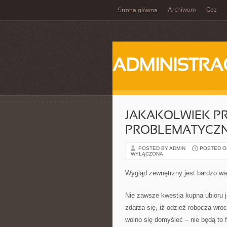
Archiwum
Gaz
Strona główna
ADMINISTRA
JAKAKOLWIEK P
PROBLEMATYCZN
POSTED BY ADMIN
POSTED ON 
WYŁĄCZONA
Wygląd zewnętrzny jest bardzo wa
Nie zawsze kwestia kupna ubioru
zdarza się, iż odzież robocza wr
wolno się domyśleć – nie będą to