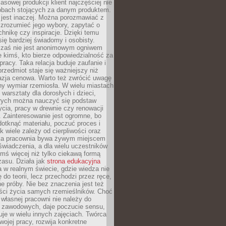
sowej produkcji klient najczęściej nie
sobach stojących za danym produktem.
 jest inaczej. Można porozmawiać z
zrozumieć jego wybory, zapytać o
echnikę czy inspiracje. Dzięki temu
się bardziej świadomy i osobisty.
 zaś nie jest anonimowym ogniwem
le kimś, kto bierze odpowiedzialność za
pracy. Taka relacja buduje zaufanie i
przedmiot staje się ważniejszy niż
azja cenowa. Warto też zwrócić uwagę
ny wymiar rzemiosła. W wielu miastach
 warsztaty dla dorosłych i dzieci,
rych można nauczyć się podstaw
ycia, pracy w drewnie czy renowacji
 Zainteresowanie jest ogromne, bo
dotknąć materiału, poczuć proces i
k wiele zależy od cierpliwości oraz
aka pracownia bywa żywym miejscem
wiadczenia, a dla wielu uczestników
ymś więcej niż tylko ciekawą formą
zasu. Działa jak
strona edukacyjna
 w realnym świecie, gdzie wiedza nie
 do teorii, lecz przechodzi przez ręce,
jne próby. Nie bez znaczenia jest też
ości życia samych rzemieślników. Choć
własnej pracowni nie należy do
g zawodowych, daje poczucie sensu,
uje w wielu innych zajęciach. Twórca
swojej pracy, rozwija konkretne