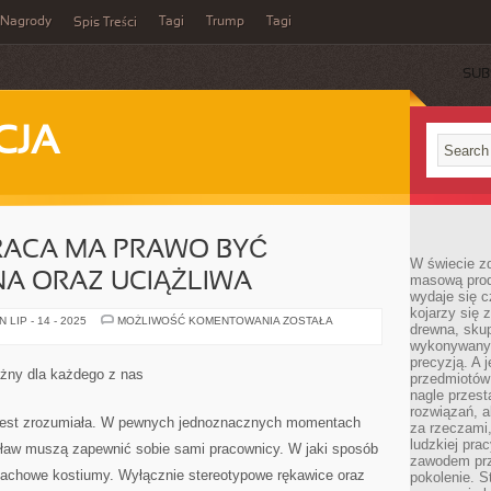
Nagrody
Tagi
Trump
Tagi
Spis Treści
SUB
CJA
RACA MA PRAWO BYĆ
W świecie z
A ORAZ UCIĄŻLIWA
masową prod
wydaje się c
kojarzy się 
JAKAKOLWIEK
LIP - 14 - 2025
MOŻLIWOŚĆ KOMENTOWANIA
ZOSTAŁA
drewna, skup
PRACA
MA
wykonywanyc
PRAWO
precyzją. A 
BYĆ
żny dla każdego z nas
przedmiotów 
PROBLEMATYCZNA
ORAZ
nagle przes
UCIĄŻLIWA
rozwiązań, a
 jest zrozumiała. W pewnych jednoznacznych momentach
za rzeczami, 
ludzkiej pra
ocław muszą zapewnić sobie sami pracownicy. W jaki sposób
zawodem prz
 fachowe kostiumy. Wyłącznie stereotypowe rękawice oraz
pokolenie. S