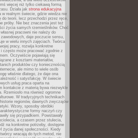
ymś więcej niż tylko ciekawą formą
zasu. Działa jak
strona edukacyjna
 w realnym świecie, gdzie wiedza nie
 do teorii, lecz przechodzi przez ręce,
jne próby. Nie bez znaczenia jest też
ości życia samych rzemieślników. Choć
własnej pracowni nie należy do
g zawodowych, daje poczucie sensu,
uje w wielu innych zajęciach. Twórca
swojej pracy, rozwija konkretne
i i często może pracować zgodnie z
mem. Oczywiście pojawiają się
iązane z kosztami materiałów,
 tanich produktów czy koniecznością
nternecie, ale mimo to wiele osób
rogę właśnie dlatego, że daje ona
ależność i satysfakcję. W świecie
wych usług praca oparta na
m kontakcie z materią bywa niezwykle
a. Rzemiosło ma również ogromne
lturowe. W tradycyjnych technikach
historie regionów, dawnych zwyczajów
stetyki. Wzory, sposoby obróbki
harakterystyczne formy naczyń czy
jawiły się przypadkiem. Powstawały
ęciolecia, a czasem przez stulecia,
dź na konkretne potrzeby, dostępne
yl życia danej społeczności. Kiedy
twórcy wracają do tych metod, nie