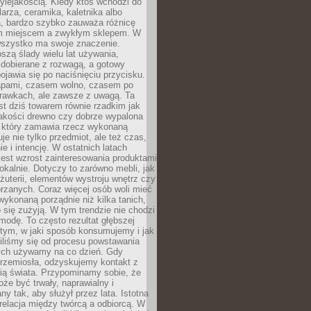
ylejakością. Kiedy ktoś wchodzi do
larza, ceramika, kaletnika albo
a, bardzo szybko zauważa różnicę
m miejscem a zwykłym sklepem. W
wszystko ma swoje znaczenie.
szą ślady wielu lat używania,
 dobierane z rozwagą, a gotowy
pojawia się po naciśnięciu przycisku.
apami, czasem wolno, czasem po
prawkach, ale zawsze z uwagą. Ta
t dziś towarem równie rzadkim jak
jakości drewno czy dobrze wypalona
t, który zamawia rzecz wykonaną
uje nie tylko przedmiot, ale też czas,
e i intencję. W ostatnich latach
est wzrost zainteresowania produktami
okalnie. Dotyczy to zarówno mebli, jak
biżuterii, elementów wystroju wnętrz czy
rzanych. Coraz więcej osób woli mieć
wykonaną porządnie niż kilka tanich,
 się zużyją. W tym trendzie nie chodzi
modę. To często rezultat głębszej
d tym, w jaki sposób konsumujemy i jak
iliśmy się od procesu powstawania
rych używamy na co dzień. Gdy
rzemiosła, odzyskujemy kontakt z
ią świata. Przypominamy sobie, że
że być trwały, naprawialny i
ny tak, aby służył przez lata. Istotna
 relacja między twórcą a odbiorcą. W