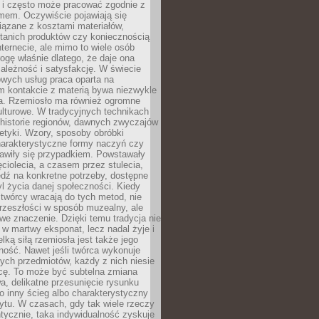
i i często może pracować zgodnie z
mem. Oczywiście pojawiają się
iązane z kosztami materiałów,
 tanich produktów czy koniecznością
nternecie, ale mimo to wiele osób
rogę właśnie dlatego, że daje ona
ależność i satysfakcję. W świecie
wych usług praca oparta na
m kontakcie z materią bywa niezwykle
a. Rzemiosło ma również ogromne
lturowe. W tradycyjnych technikach
historie regionów, dawnych zwyczajów
stetyki. Wzory, sposoby obróbki
harakterystyczne formy naczyń czy
jawiły się przypadkiem. Powstawały
ęciolecia, a czasem przez stulecia,
dź na konkretne potrzeby, dostępne
yl życia danej społeczności. Kiedy
twórcy wracają do tych metod, nie
rzeszłości w sposób muzealny, ale
owe znaczenie. Dzięki temu tradycja nie
 w martwy eksponat, lecz nadal żyje i
elką siłą rzemiosła jest także jego
ność. Nawet jeśli twórca wykonuje
ych przedmiotów, każdy z nich niesie
icę. To może być subtelna zmiana
wa, delikatne przesunięcie rysunku
o inny ścieg albo charakterystyczny
ytu. W czasach, gdy tak wiele rzeczy
tycznie, taka indywidualność zyskuje