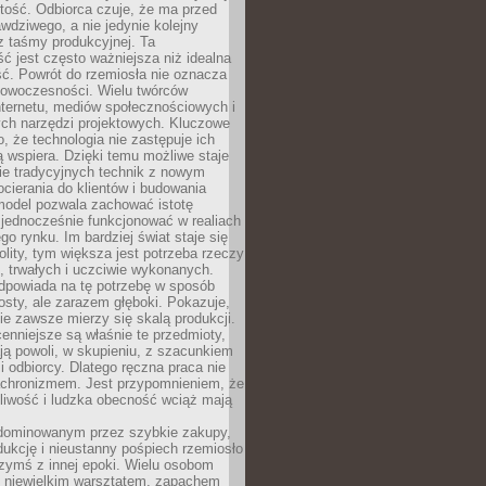
tość. Odbiorca czuje, że ma przed
wdziwego, a nie jedynie kolejny
z taśmy produkcyjnej. Ta
ć jest często ważniejsza niż idealna
ć. Powrót do rzemiosła nie oznacza
nowoczesności. Wielu twórców
nternetu, mediów społecznościowych i
ch narzędzi projektowych. Kluczowe
o, że technologia nie zastępuje ich
ją wspiera. Dzięki temu możliwe staje
ie tradycyjnych technik z nowym
ierania do klientów i budowania
model pozwala zachować istotę
 jednocześnie funkcjonować w realiach
o rynku. Im bardziej świat staje się
nolity, tym większa jest potrzeba rzeczy
 trwałych i uczciwie wykonanych.
dpowiada na tę potrzebę w sposób
osty, ale zarazem głęboki. Pokazuje,
ie zawsze mierzy się skalą produkcji.
nniejsze są właśnie te przedmioty,
ją powoli, w skupieniu, z szacunkiem
 i odbiorcy. Dlatego ręczna praca nie
nachronizmem. Jest przypomnieniem, że
pliwość i ludzka obecność wciąż mają
dominowanym przez szybkie zakupy,
ukcję i nieustanny pośpiech rzemiosło
zymś z innej epoki. Wielu osobom
z niewielkim warsztatem, zapachem