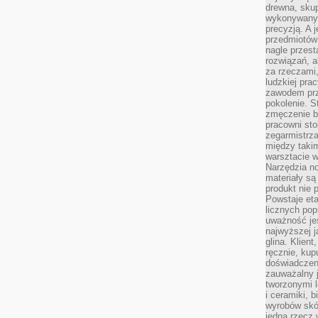
drewna, skup
wykonywanyc
precyzją. A 
przedmiotów 
nagle przes
rozwiązań, a
za rzeczami, 
ludzkiej pra
zawodem prz
pokolenie. S
zmęczenie b
pracowni sto
zegarmistrz
między taki
warsztacie 
Narzędzia no
materiały są
produkt nie 
Powstaje et
licznych po
uważność jes
najwyższej 
glina. Klien
ręcznie, kup
doświadczeni
zauważalny j
tworzonymi l
i ceramiki, 
wyrobów skó
jedną rzecz 