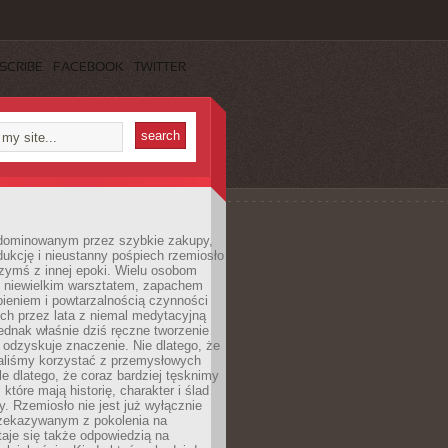
SCRIBE
FACEBOOK
TWITTER
dominowanym przez szybkie zakupy,
ukcję i nieustanny pośpiech rzemiosło
zymś z innej epoki. Wielu osobom
z niewielkim warsztatem, zapachem
ieniem i powtarzalnością czynności
h przez lata z niemal medytacyjną
jednak właśnie dziś ręczne tworzenie
odzyskuje znaczenie. Nie dlatego, że
taliśmy korzystać z przemysłowych
le dlatego, że coraz bardziej tęsknimy
które mają historię, charakter i ślad
cy. Rzemiosło nie jest już wyłącznie
ekazywanym z pokolenia na
taje się także odpowiedzią na