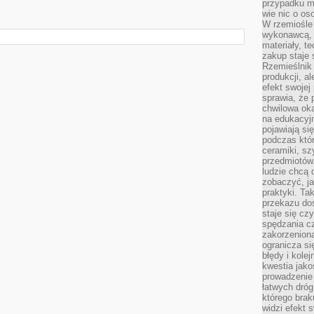
przypadku ma
wie nic o o
W rzemiośle
wykonawcą, 
materiały, t
zakup staje 
Rzemieślnik
produkcji, a
efekt swojej 
sprawia, że 
chwilowa ok
na edukacyj
pojawiają się
podczas któ
ceramiki, sz
przedmiotów.
ludzie chcą 
zobaczyć, ja
praktyki. T
przekazu doś
staje się cz
spędzania c
zakorzeniona
ogranicza się
błędy i kole
kwestia jak
prowadzenie 
łatwych dró
którego brak
widzi efekt 