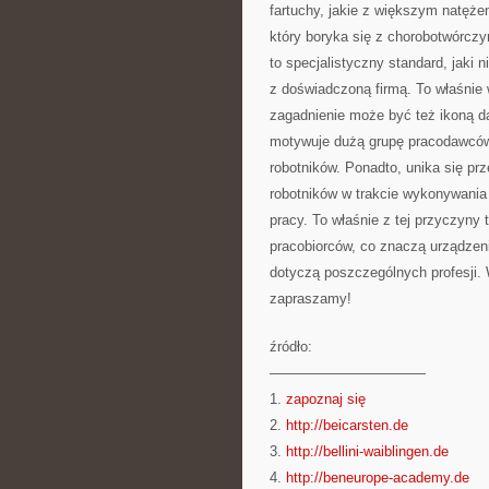
fartuchy, jakie z większym natęże
który boryka się z chorobotwórczy
to specjalistyczny standard, jaki n
z doświadczoną firmą. To właśnie 
zagadnienie może być też ikoną da
motywuje dużą grupę pracodawców
robotników. Ponadto, unika się pr
robotników w trakcie wykonywania
pracy. To właśnie z tej przyczyny
pracobiorców, co znaczą urządzen
dotyczą poszczególnych profesji. 
zapraszamy!
źródło:
———————————
1.
zapoznaj się
2.
http://beicarsten.de
3.
http://bellini-waiblingen.de
4.
http://beneurope-academy.de