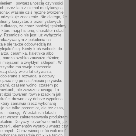
ieniem i powtarzalnością czynności
h przez lata z niemal medytacyjną
jednak właśnie dziś ręczne tworzenie
odzyskuje znaczenie. Nie dlatego, że
taliśmy korzystać z przemysłowych
le dlatego, że coraz bardziej tęsknimy
które mają historię, charakter i ślad
cy. Rzemiosło nie jest już wyłącznie
ekazywanym z pokolenia na
taje się także odpowiedzią na
ylejakością. Kiedy ktoś wchodzi do
larza, ceramika, kaletnika albo
a, bardzo szybko zauważa różnicę
m miejscem a zwykłym sklepem. W
wszystko ma swoje znaczenie.
szą ślady wielu lat używania,
 dobierane z rozwagą, a gotowy
pojawia się po naciśnięciu przycisku.
apami, czasem wolno, czasem po
prawkach, ale zawsze z uwagą. Ta
t dziś towarem równie rzadkim jak
jakości drewno czy dobrze wypalona
t, który zamawia rzecz wykonaną
uje nie tylko przedmiot, ale też czas,
e i intencję. W ostatnich latach
est wzrost zainteresowania produktami
okalnie. Dotyczy to zarówno mebli, jak
biżuterii, elementów wystroju wnętrz czy
rzanych. Coraz więcej osób woli mieć
wykonaną porządnie niż kilka tanich,