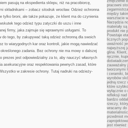
zmęczenie b
niem pasują na ekspedienta sklepu, niż na pracobiorcę,
pracowni sto
zegarmistrz
mi składnikami – zobacz sitodruk wrocław. Odzież ochronna
między taki
ie tylko broni, ale także pokazuje, że klient ma do czynienia
warsztacie 
Narzędzia no
wskutek tego odzież typu zatyczki do uszu i inne
materiały są
nej firmy, jaka zajmuje się wprawnymi usługami. To
produkt nie 
Powstaje et
 do tego, by zakupywać taką odzież ochronną dla swoich
licznych po
uważność jes
zez to wiarygodnych kar oraz kontroli, jakie mogą nawiedzać
najwyższej 
 określonego zadania. Bez ochrony nie ma mowy o dalszej
glina. Klien
ręcznie, kup
 to prezes jest odpowiedzialny za to, aby nauczyć własnych
doświadczeni
ia asekuracyjne oraz respektowania pewnych zasad, które
zauważalny j
tworzonymi l
Wszystko w zakresie ochrony. Tutaj nadruki na odzieży-
i ceramiki, 
wyrobów skó
jedną rzecz 
które szybko
wyłącznie o 
refleksji na
bardzo oddal
rzeczy, któ
wracamy do 
materialnośc
przedmiot mo
zaprojektowa
jest również