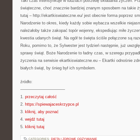
Taki czas intensyfikuje w ludziach potrzebę składania życzeń. Pr
świąteczne, choć znacznie bardziej znanym sposobem na takie 
tutaj – http://ekartkiswiateczne.eu/ jest obecnie forma poprzez s
Narodzenie to okres, kiedy każdy sobie wybacza wszelkie niejasn
należałoby także zakopać topór wojenny, ekspediując miłe życzen
kwestia udanych świąt. Na ogół te święta ściśle połączone są r
Roku, pomimo to, że Sylwester jest tydzień następnie, już uwzglę
sprawy świąt. Boże Narodzenie to ładny czas, w szeregu przypa
życzenia na serwisie ekartkiswiateczne.eu – Ekartki odnośnie zdr
białych świąt, by śnieg był ich symbolem.
źródło:
———————————
1.
przeczytaj całość
2.
https://spiewajaceskrzypce.pl
3.
kliknij, aby poznać
4.
wejdź tutaj
5.
kliknij tutaj
CATEGORIES:
DIETA I ZDROWE ODŻYWIANIE