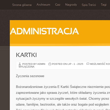
Archiwum
Gaz
Nagrody
Tagi
Strona główna
Spis Treści
ADMINISTRACJA
KARTKI
POSTED BY ADMIN
POSTED ON LIP - 1 - 2025
MOŻLIWOŚĆ K
WYŁĄCZONA
Życzenia sezonowe
Bożonarodzeniowe życzenia E Kartki Świąteczne niezmiernie porz
zaprezentowane jako sprawa życzeń, które składamy życzenia z
sytuacjach życzymy w szczególe wesołych świat. Chcemy przez t
udane, familijne, beztroskie, ale także oraz bogate pod względe