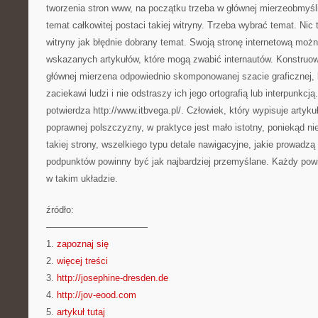
tworzenia stron www, na początku trzeba w głównej mierzeobmyśl
temat całkowitej postaci takiej witryny. Trzeba wybrać temat. Nic 
witryny jak błędnie dobrany temat. Swoją stronę internetową mo
wskazanych artykułów, które mogą zwabić internautów. Konstruowa
głównej mierzena odpowiednio skomponowanej szacie graficznej, k
zaciekawi ludzi i nie odstraszy ich jego ortografią lub interpunkcją.
potwierdza http://www.itbvega.pl/. Człowiek, który wypisuje artyk
poprawnej polszczyzny, w praktyce jest mało istotny, poniekąd nie
takiej strony, wszelkiego typu detale nawigacyjne, jakie prowad
podpunktów powinny być jak najbardziej przemyślane. Każdy pow
w takim układzie.
źródło:
———————————
1.
zapoznaj się
2.
więcej treści
3.
http://josephine-dresden.de
4.
http://jov-eood.com
5.
artykuł tutaj