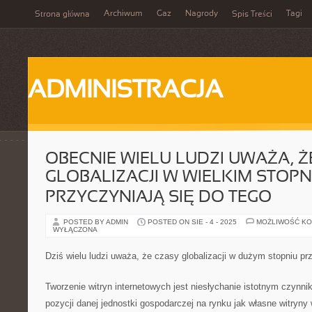
Archiwum
Gaz
Nagrody
Tagi
Strona główna
Spis Treści
ADMINISTRACJA
OBECNIE WIELU LUDZI UWAŻA, Ż
GLOBALIZACJI W WIELKIM STOPN
PRZYCZYNIAJĄ SIĘ DO TEGO
POSTED BY ADMIN
POSTED ON SIE - 4 - 2025
MOŻLIWOŚĆ K
WYŁĄCZONA
Dziś wielu ludzi uważa, że czasy globalizacji w dużym stopniu pr
Tworzenie witryn internetowych jest niesłychanie istotnym czynni
pozycji danej jednostki gospodarczej na rynku jak własne witryny