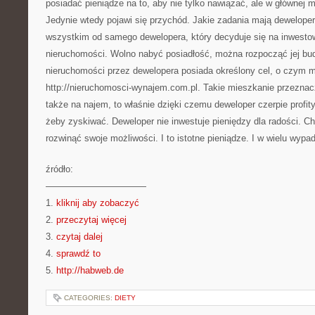
posiadać pieniądze na to, aby nie tylko nawiązać, ale w głównej 
Jedynie wtedy pojawi się przychód. Jakie zadania mają dewelope
wszystkim od samego dewelopera, który decyduje się na inwestow
nieruchomości. Wolno nabyć posiadłość, można rozpocząć jej b
nieruchomości przez dewelopera posiada określony cel, o czym m
http://nieruchomosci-wynajem.com.pl. Takie mieszkanie przeznac
także na najem, to właśnie dzięki czemu deweloper czerpie profity
żeby zyskiwać. Deweloper nie inwestuje pieniędzy dla radości. Chc
rozwinąć swoje możliwości. I to istotne pieniądze. I w wielu wypad
źródło:
———————————
1.
kliknij aby zobaczyć
2.
przeczytaj więcej
3.
czytaj dalej
4.
sprawdź to
5.
http://habweb.de
CATEGORIES:
DIETY