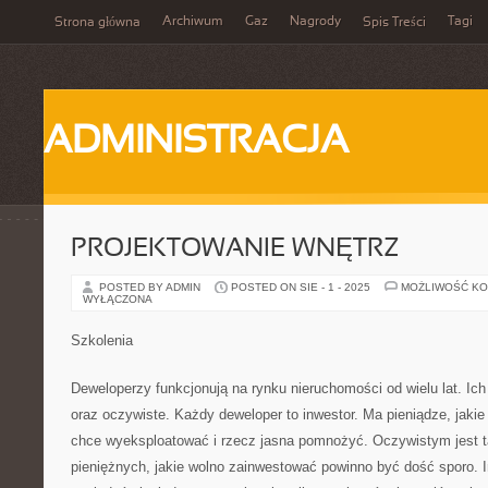
Archiwum
Gaz
Nagrody
Tagi
Strona główna
Spis Treści
ADMINISTRACJA
PROJEKTOWANIE WNĘTRZ
POSTED BY ADMIN
POSTED ON SIE - 1 - 2025
MOŻLIWOŚĆ K
WYŁĄCZONA
Szkolenia
Deweloperzy funkcjonują na rynku nieruchomości od wielu lat. Ic
oraz oczywiste. Każdy deweloper to inwestor. Ma pieniądze, jaki
chce wyeksploatować i rzecz jasna pomnożyć. Oczywistym jest ta
pieniężnych, jakie wolno zainwestować powinno być dość sporo.