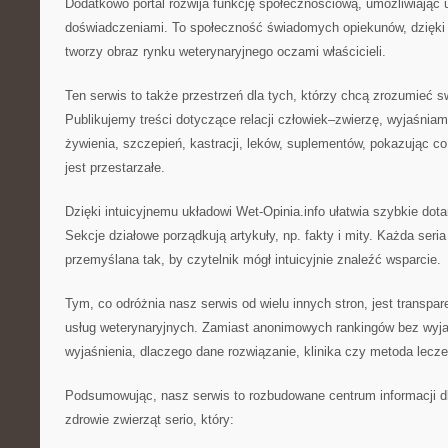
Dodatkowo portal rozwija funkcję społecznościową, umożliwiając 
doświadczeniami. To społeczność świadomych opiekunów, dzięki k
tworzy obraz rynku weterynaryjnego oczami właścicieli.
Ten serwis to także przestrzeń dla tych, którzy chcą zrozumieć sw
Publikujemy treści dotyczące relacji człowiek–zwierzę, wyjaśnia
żywienia, szczepień, kastracji, leków, suplementów, pokazując co
jest przestarzałe.
Dzięki intuicyjnemu układowi Wet-Opinia.info ułatwia szybkie dota
Sekcje działowe porządkują artykuły, np. fakty i mity. Każda seria
przemyślana tak, by czytelnik mógł intuicyjnie znaleźć wsparcie.
Tym, co odróżnia nasz serwis od wielu innych stron, jest transpar
usług weterynaryjnych. Zamiast anonimowych rankingów bez wyja
wyjaśnienia, dlaczego dane rozwiązanie, klinika czy metoda lecze
Podsumowując, nasz serwis to rozbudowane centrum informacji dla
zdrowie zwierząt serio, który: