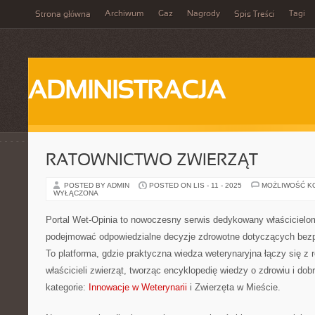
Archiwum
Gaz
Nagrody
Tagi
Strona główna
Spis Treści
ADMINISTRACJA
RATOWNICTWO ZWIERZĄT
POSTED BY ADMIN
POSTED ON LIS - 11 - 2025
MOŻLIWOŚĆ K
WYŁĄCZONA
Portal Wet-Opinia to nowoczesny serwis dedykowany właścicielom
podejmować odpowiedzialne decyzje zdrowotne dotyczących bezpi
To platforma, gdzie praktyczna wiedza weterynaryjna łączy się z
właścicieli zwierząt, tworząc encyklopedię wiedzy o zdrowiu i do
kategorie:
Innowacje w Weterynarii
i Zwierzęta w Mieście.