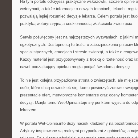
Na tym portalu odkryjesz praktyczne wskazówki, szczere opinie o 
weterynarii, a także informacje o nowych terapiach, lekach i regu
pozwalają lepiej rozumieć decyzje lekarza. Celem portalu jest b
praktyką weterynaryjną a codziennością właściciela zwierzęcia.
Serwis poświęcony jest na najczęstszych wyzwaniach, z jakimi mi
egzotycznych. Dostępne są tu treści o zabezpieczeniu przeciw k
specjalistycznych, emocjach i stresie zwierząt, a także o reagow
Każdy materiał jest przygotowywany z troską o rzetelność oraz ła
nawet początkujący opiekun mogła podjąć świadomą decyzję.
To nie jest kolejna przypadkowa strona o zwierzętach, ale miejs
osób, które chcą dowiedzieć się, komu powierzyć zdrowie swojeg
prezentacje ofert, merytoryczne komentarze oraz oceny kompetenc
decyzji. Dzięki temu Wet-Opinia staje się punktem wyjścia do od
lekarzem
W portalu Wet-Opinia.info duży nacisk kładziemy na bezstronność
Artykuły inspirowane są realnymi przypadkami z gabinetów, a najw