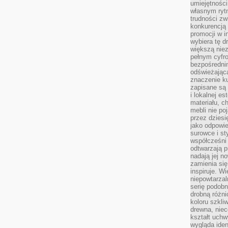
umiejętnośc
własnym ryt
trudności zw
konkurencją
promocji w i
wybiera tę d
większą niez
pełnym cyfro
bezpośredni
odświeżając
znaczenie ku
zapisane są 
i lokalnej e
materiału, c
mebli nie po
przez dziesi
jako odpowie
surowce i st
współcześni 
odtwarzają p
nadają jej n
zamienia się
inspiruje. Wi
niepowtarzal
serię podobn
drobną różn
koloru szkli
drewna, niec
kształt uchw
wygląda iden