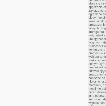
staje się cz
spędzania c
zakorzeniona
ogranicza się
błędy i kole
kwestia jak
prowadzenie 
łatwych dró
którego brak
widzi efekt 
umiejętnośc
własnym ryt
trudności zw
konkurencją
promocji w i
wybiera tę d
większą niez
pełnym cyfro
bezpośredni
odświeżając
znaczenie ku
zapisane są 
i lokalnej e
materiału, c
mebli nie po
przez dziesi
jako odpowie
surowce i st
współcześni 