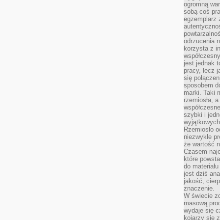
ogromną war
sobą coś pra
egzemplarz 
autentycznoś
powtarzalnoś
odrzucenia 
korzysta z i
współczesny
jest jednak t
pracy, lecz 
się połączen
sposobem doc
marki. Taki 
rzemiosła, a
współczesneg
szybki i jed
wyjątkowych,
Rzemiosło o
niezwykle pr
że wartość n
Czasem najce
które powsta
do materiału
jest dziś a
jakość, cier
znaczenie.
W świecie z
masową prod
wydaje się c
kojarzy się 