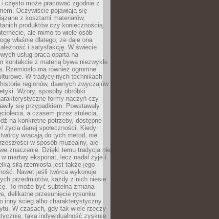
i i często może pracować zgodnie z
mem. Oczywiście pojawiają się
iązane z kosztami materiałów,
 tanich produktów czy koniecznością
nternecie, ale mimo to wiele osób
rogę właśnie dlatego, że daje ona
ależność i satysfakcję. W świecie
wych usług praca oparta na
m kontakcie z materią bywa niezwykle
a. Rzemiosło ma również ogromne
lturowe. W tradycyjnych technikach
historie regionów, dawnych zwyczajów
stetyki. Wzory, sposoby obróbki
harakterystyczne formy naczyń czy
jawiły się przypadkiem. Powstawały
ęciolecia, a czasem przez stulecia,
dź na konkretne potrzeby, dostępne
yl życia danej społeczności. Kiedy
twórcy wracają do tych metod, nie
rzeszłości w sposób muzealny, ale
owe znaczenie. Dzięki temu tradycja nie
 w martwy eksponat, lecz nadal żyje i
elką siłą rzemiosła jest także jego
ność. Nawet jeśli twórca wykonuje
ych przedmiotów, każdy z nich niesie
icę. To może być subtelna zmiana
wa, delikatne przesunięcie rysunku
o inny ścieg albo charakterystyczny
ytu. W czasach, gdy tak wiele rzeczy
tycznie, taka indywidualność zyskuje