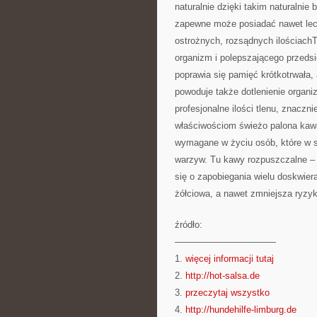
naturalnie dzięki takim naturalni
zapewne może posiadać nawet lecz
ostrożnych, rozsądnych ilościachT
organizm i polepszającego przeds
poprawia się pamięć krótkotrwała,
powoduje także dotlenienie organi
profesjonalne ilości tlenu, znaczn
właściwościom świeżo palona kawa
wymagane w życiu osób, które w sw
warzyw. Tu kawy rozpuszczalne – 
się o zapobiegania wielu doskwie
żółciowa, a nawet zmniejsza ryzy
źródło:
———————————
1.
więcej informacji tutaj
2.
http://hot-salsa.de
3.
przeczytaj wszystko
4.
http://hundehilfe-limburg.de