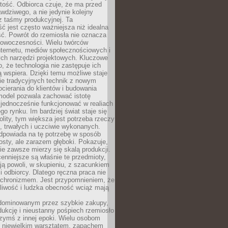
tość. Odbiorca czuje, że ma przed
wdziwego, a nie jedynie kolejny
z taśmy produkcyjnej. Ta
ć jest często ważniejsza niż idealna
ć. Powrót do rzemiosła nie oznacza
nowoczesności. Wielu twórców
nternetu, mediów społecznościowych i
ch narzędzi projektowych. Kluczowe
o, że technologia nie zastępuje ich
ją wspiera. Dzięki temu możliwe staje
ie tradycyjnych technik z nowym
ierania do klientów i budowania
model pozwala zachować istotę
 jednocześnie funkcjonować w realiach
o rynku. Im bardziej świat staje się
nolity, tym większa jest potrzeba rzeczy
 trwałych i uczciwie wykonanych.
dpowiada na tę potrzebę w sposób
osty, ale zarazem głęboki. Pokazuje,
ie zawsze mierzy się skalą produkcji.
nniejsze są właśnie te przedmioty,
ją powoli, w skupieniu, z szacunkiem
 i odbiorcy. Dlatego ręczna praca nie
nachronizmem. Jest przypomnieniem, że
pliwość i ludzka obecność wciąż mają
dominowanym przez szybkie zakupy,
ukcję i nieustanny pośpiech rzemiosło
zymś z innej epoki. Wielu osobom
z niewielkim warsztatem, zapachem