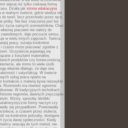
ymś więcej niż tylko ciekawą formą
zasu. Działa jak
strona edukacyjna
 w realnym świecie, gdzie wiedza nie
 do teorii, lecz przechodzi przez ręce,
jne próby. Nie bez znaczenia jest też
ości życia samych rzemieślników. Choć
własnej pracowni nie należy do
g zawodowych, daje poczucie sensu,
uje w wielu innych zajęciach. Twórca
swojej pracy, rozwija konkretne
i i często może pracować zgodnie z
mem. Oczywiście pojawiają się
iązane z kosztami materiałów,
 tanich produktów czy koniecznością
nternecie, ale mimo to wiele osób
rogę właśnie dlatego, że daje ona
ależność i satysfakcję. W świecie
wych usług praca oparta na
m kontakcie z materią bywa niezwykle
a. Rzemiosło ma również ogromne
lturowe. W tradycyjnych technikach
historie regionów, dawnych zwyczajów
stetyki. Wzory, sposoby obróbki
harakterystyczne formy naczyń czy
jawiły się przypadkiem. Powstawały
ęciolecia, a czasem przez stulecia,
dź na konkretne potrzeby, dostępne
yl życia danej społeczności. Kiedy
twórcy wracają do tych metod, nie