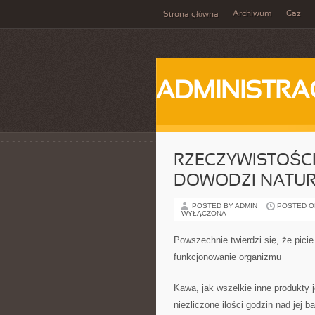
Archiwum
Gaz
Strona główna
ADMINISTRA
RZECZYWISTOŚC
DOWODZI NATUR
POSTED BY ADMIN
POSTED ON 
WYŁĄCZONA
Powszechnie twierdzi się, że picie
funkcjonowanie organizmu
Kawa, jak wszelkie inne produkty 
niezliczone ilości godzin nad jej 