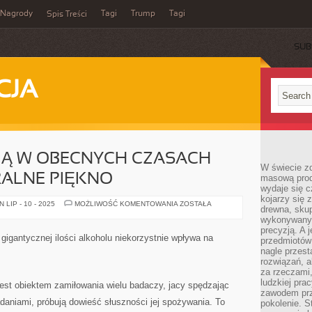
Nagrody
Tagi
Trump
Tagi
Spis Treści
SUB
CJA
IĄ W OBECNYCH CZASACH
W świecie z
ALNE PIĘKNO
masową prod
wydaje się c
kojarzy się 
RZECZYWISTOŚCIĄ
LIP - 10 - 2025
MOŻLIWOŚĆ KOMENTOWANIA
ZOSTAŁA
drewna, skup
W
OBECNYCH
wykonywanyc
CZASACH
precyzją. A 
DOWODZI
 gigantycznej ilości alkoholu niekorzystnie wpływa na
przedmiotów 
NATURALNE
PIĘKNO
nagle przes
rozwiązań, a
za rzeczami, 
ludzkiej pra
jest obiektem zamiłowania wielu badaczy, jacy spędzając
zawodem prz
badaniami, próbują dowieść słuszności jej spożywania. To
pokolenie. S