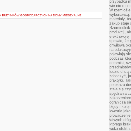
przypadku ma
wie nic o o
W rzemiośle
wykonawcą, 
H BUDYNKÓW GOSPODARCZYCH NA DOMY MIESZKALNE
materiały, t
zakup staje 
Rzemieślnik
produkcji, a
efekt swojej 
sprawia, że 
chwilowa ok
na edukacyj
pojawiają się
podczas któ
ceramiki, sz
przedmiotów.
ludzie chcą 
zobaczyć, ja
praktyki. T
przekazu doś
staje się cz
spędzania c
zakorzeniona
ogranicza się
błędy i kole
kwestia jak
prowadzenie 
łatwych dró
którego brak
widzi efekt 