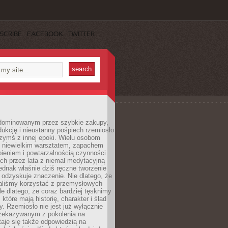
SCRIBE
FACEBOOK
TWITTER
dominowanym przez szybkie zakupy,
ukcję i nieustanny pośpiech rzemiosło
zymś z innej epoki. Wielu osobom
z niewielkim warsztatem, zapachem
ieniem i powtarzalnością czynności
h przez lata z niemal medytacyjną
jednak właśnie dziś ręczne tworzenie
odzyskuje znaczenie. Nie dlatego, że
taliśmy korzystać z przemysłowych
le dlatego, że coraz bardziej tęsknimy
które mają historię, charakter i ślad
cy. Rzemiosło nie jest już wyłącznie
ekazywanym z pokolenia na
taje się także odpowiedzią na