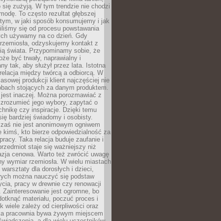
 się zużyją. W tym trendzie nie chodzi
modę. To często rezultat głębszej
d tym, w jaki sposób konsumujemy i jak
iliśmy się od procesu powstawania
rych używamy na co dzień. Gdy
rzemiosła, odzyskujemy kontakt z
ią świata. Przypominamy sobie, że
że być trwały, naprawialny i
ny tak, aby służył przez lata. Istotna
 relacja między twórcą a odbiorcą. W
sowej produkcji klient najczęściej nie
sobach stojących za danym produktem.
 jest inaczej. Można porozmawiać z
zrozumieć jego wybory, zapytać o
echnikę czy inspiracje. Dzięki temu
się bardziej świadomy i osobisty.
 zaś nie jest anonimowym ogniwem
le kimś, kto bierze odpowiedzialność za
pracy. Taka relacja buduje zaufanie i
przedmiot staje się ważniejszy niż
azja cenowa. Warto też zwrócić uwagę
ny wymiar rzemiosła. W wielu miastach
 warsztaty dla dorosłych i dzieci,
rych można nauczyć się podstaw
ycia, pracy w drewnie czy renowacji
 Zainteresowanie jest ogromne, bo
dotknąć materiału, poczuć proces i
k wiele zależy od cierpliwości oraz
aka pracownia bywa żywym miejscem
wiadczenia, a dla wielu uczestników