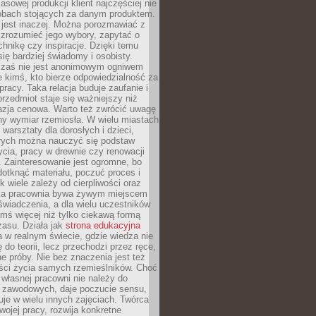
sowej produkcji klient najczęściej nie
sobach stojących za danym produktem.
 jest inaczej. Można porozmawiać z
zrozumieć jego wybory, zapytać o
echnikę czy inspiracje. Dzięki temu
się bardziej świadomy i osobisty.
 zaś nie jest anonimowym ogniwem
le kimś, kto bierze odpowiedzialność za
pracy. Taka relacja buduje zaufanie i
przedmiot staje się ważniejszy niż
azja cenowa. Warto też zwrócić uwagę
ny wymiar rzemiosła. W wielu miastach
 warsztaty dla dorosłych i dzieci,
rych można nauczyć się podstaw
ycia, pracy w drewnie czy renowacji
 Zainteresowanie jest ogromne, bo
dotknąć materiału, poczuć proces i
k wiele zależy od cierpliwości oraz
aka pracownia bywa żywym miejscem
wiadczenia, a dla wielu uczestników
ymś więcej niż tylko ciekawą formą
zasu. Działa jak
strona edukacyjna
 w realnym świecie, gdzie wiedza nie
 do teorii, lecz przechodzi przez ręce,
jne próby. Nie bez znaczenia jest też
ości życia samych rzemieślników. Choć
własnej pracowni nie należy do
g zawodowych, daje poczucie sensu,
uje w wielu innych zajęciach. Twórca
swojej pracy, rozwija konkretne