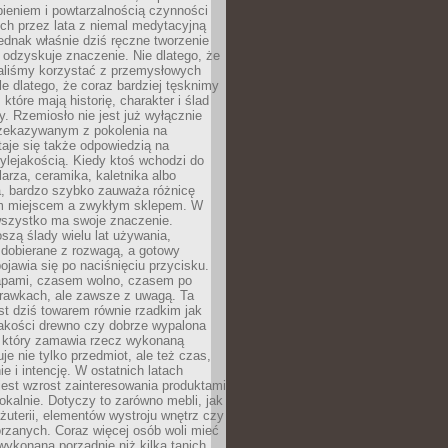
ieniem i powtarzalnością czynności
h przez lata z niemal medytacyjną
jednak właśnie dziś ręczne tworzenie
odzyskuje znaczenie. Nie dlatego, że
taliśmy korzystać z przemysłowych
le dlatego, że coraz bardziej tęsknimy
które mają historię, charakter i ślad
cy. Rzemiosło nie jest już wyłącznie
ekazywanym z pokolenia na
taje się także odpowiedzią na
ylejakością. Kiedy ktoś wchodzi do
larza, ceramika, kaletnika albo
a, bardzo szybko zauważa różnicę
m miejscem a zwykłym sklepem. W
wszystko ma swoje znaczenie.
szą ślady wielu lat używania,
 dobierane z rozwagą, a gotowy
pojawia się po naciśnięciu przycisku.
apami, czasem wolno, czasem po
prawkach, ale zawsze z uwagą. Ta
t dziś towarem równie rzadkim jak
jakości drewno czy dobrze wypalona
t, który zamawia rzecz wykonaną
uje nie tylko przedmiot, ale też czas,
e i intencję. W ostatnich latach
est wzrost zainteresowania produktami
okalnie. Dotyczy to zarówno mebli, jak
biżuterii, elementów wystroju wnętrz czy
rzanych. Coraz więcej osób woli mieć
wykonaną porządnie niż kilka tanich,