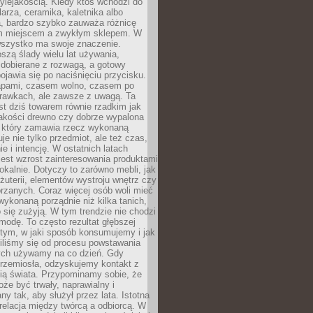
ylejakością. Kiedy ktoś wchodzi do
larza, ceramika, kaletnika albo
a, bardzo szybko zauważa różnicę
m miejscem a zwykłym sklepem. W
wszystko ma swoje znaczenie.
szą ślady wielu lat używania,
 dobierane z rozwagą, a gotowy
pojawia się po naciśnięciu przycisku.
apami, czasem wolno, czasem po
prawkach, ale zawsze z uwagą. Ta
t dziś towarem równie rzadkim jak
jakości drewno czy dobrze wypalona
t, który zamawia rzecz wykonaną
uje nie tylko przedmiot, ale też czas,
e i intencję. W ostatnich latach
est wzrost zainteresowania produktami
okalnie. Dotyczy to zarówno mebli, jak
biżuterii, elementów wystroju wnętrz czy
rzanych. Coraz więcej osób woli mieć
wykonaną porządnie niż kilka tanich,
 się zużyją. W tym trendzie nie chodzi
modę. To często rezultat głębszej
d tym, w jaki sposób konsumujemy i jak
iliśmy się od procesu powstawania
rych używamy na co dzień. Gdy
rzemiosła, odzyskujemy kontakt z
ią świata. Przypominamy sobie, że
że być trwały, naprawialny i
ny tak, aby służył przez lata. Istotna
 relacja między twórcą a odbiorcą. W