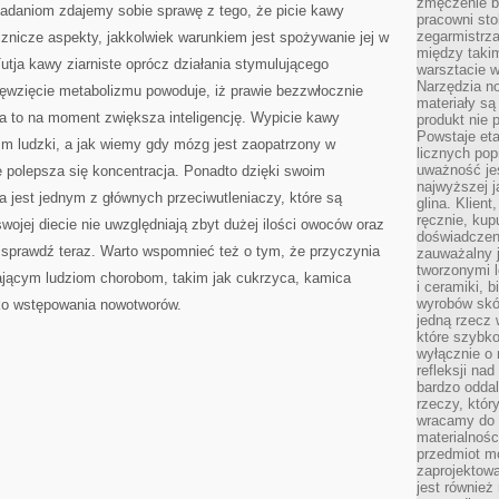
zmęczenie b
e badaniom zdajemy sobie sprawę z tego, że picie kawy
pracowni sto
zegarmistrz
nicze aspekty, jakkolwiek warunkiem jest spożywanie jej w
między taki
utja kawy ziarniste oprócz działania stymulującego
warsztacie 
Narzędzia no
ięwzięcie metabolizmu powoduje, iż prawie bezzwłocznie
materiały są
 a to na moment zwiększa inteligencję. Wypicie kawy
produkt nie 
Powstaje et
zm ludzki, a jak wiemy gdy mózg jest zaopatrzony w
licznych po
uważność jes
ie polepsza się koncentracja. Ponadto dzięki swoim
najwyższej 
 jest jednym z głównych przeciwutleniaczy, które są
glina. Klien
ręcznie, kup
ojej diecie nie uwzględniają zbyt dużej ilości owoców oraz
doświadczeni
sprawdź teraz. Warto wspomnieć też o tym, że przyczynia
zauważalny j
tworzonymi l
rającym ludziom chorobom, takim jak cukrzyca, kamica
i ceramiki, 
wyrobów skó
ko wstępowania nowotworów.
jedną rzecz 
które szybko
wyłącznie o 
refleksji na
bardzo oddal
rzeczy, któ
wracamy do 
materialnośc
przedmiot mo
zaprojektowa
jest również