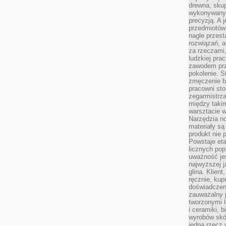
drewna, skup
wykonywanyc
precyzją. A 
przedmiotów 
nagle przes
rozwiązań, a
za rzeczami, 
ludzkiej pra
zawodem prz
pokolenie. S
zmęczenie b
pracowni sto
zegarmistrz
między taki
warsztacie 
Narzędzia no
materiały są
produkt nie 
Powstaje et
licznych po
uważność jes
najwyższej 
glina. Klien
ręcznie, kup
doświadczeni
zauważalny j
tworzonymi l
i ceramiki, 
wyrobów skó
jedną rzecz 