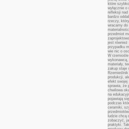
które szybko
wyłącznie o 
refleksji na
bardzo oddal
rzeczy, któ
wracamy do 
materialnośc
przedmiot mo
zaprojektowa
jest również
przypadku ma
wie nic o o
W rzemiośle
wykonawcą, 
materiały, t
zakup staje 
Rzemieślnik
produkcji, a
efekt swojej 
sprawia, że 
chwilowa ok
na edukacyj
pojawiają się
podczas któ
ceramiki, sz
przedmiotów.
ludzie chcą 
zobaczyć, ja
praktyki. T
przekazu doś