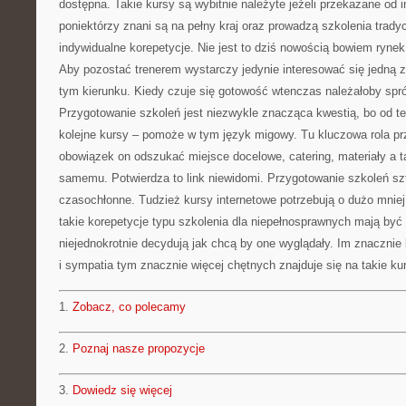
dostępna. Takie kursy są wybitnie należyte jeżeli przekazane od i
poniektórzy znani są na pełny kraj oraz prowadzą szkolenia tradyc
indywidualne korepetycje. Nie jest to dziś nowością bowiem rynek
Aby pozostać trenerem wystarczy jedynie interesować się jedną z 
tym kierunku. Kiedy czuje się gotowość wtenczas należałoby spr
Przygotowanie szkoleń jest niezwykle znacząca kwestią, bo od te
kolejne kursy – pomoże w tym język migowy. Tu kluczowa rola prz
obowiązek on odszukać miejsce docelowe, catering, materiały a 
samemu. Potwierdza to link niewidomi. Przygotowanie szkoleń sz
czasochłonne. Tudzież kursy internetowe potrzebują o dużo mnie
takie korepetycje typu szkolenia dla niepełnosprawnych mają być d
niejednokrotnie decydują jak chcą by one wyglądały. Im znacznie 
i sympatia tym znacznie więcej chętnych znajduje się na takie ku
1.
Zobacz, co polecamy
2.
Poznaj nasze propozycje
3.
Dowiedz się więcej