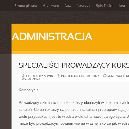
Archiwum
Gaz
Nagrody
Tagi
Strona główna
Spis Treści
ADMINISTRACJA
SPECJALIŚCI PROWADZĄCY KUR
POSTED BY ADMIN
POSTED ON LIS - 19 - 2025
MOŻLIWOŚĆ 
WYŁĄCZONA
Korepetycje
Prowadzący szkolenia to ludzie którzy ukończyli wielokrotnie wi
szkoleń. Co poniektórzy są po takich szkołach jakie uprawniają 
wielu przypadkach jest to wiedza wielu lat a nawet całego życia.
może być prowadzącym bowiem wie na własnej skórze jak wiedza j