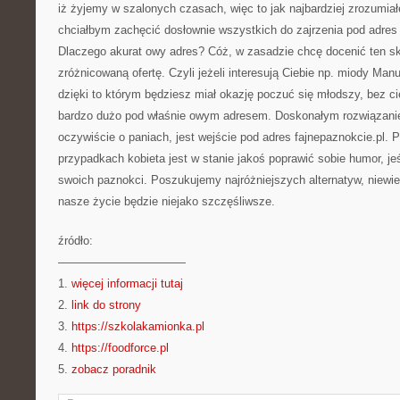
iż żyjemy w szalonych czasach, więc to jak najbardziej zrozumiałe
chciałbym zachęcić dosłownie wszystkich do zajrzenia pod adres 
Dlaczego akurat owy adres? Cóż, w zasadzie chcę docenić ten sk
zróżnicowaną ofertę. Czyli jeżeli interesują Ciebie np. miody Man
dzięki to którym będziesz miał okazję poczuć się młodszy, bez ci
bardzo dużo pod właśnie owym adresem. Doskonałym rozwiąza
oczywiście o paniach, jest wejście pod adres fajnepaznokcie.pl. 
przypadkach kobieta jest w stanie jakoś poprawić sobie humor, je
swoich paznokci. Poszukujemy najróżniejszych alternatyw, niewie
nasze życie będzie niejako szczęśliwsze.
źródło:
———————————
1.
więcej informacji tutaj
2.
link do strony
3.
https://szkolakamionka.pl
4.
https://foodforce.pl
5.
zobacz poradnik