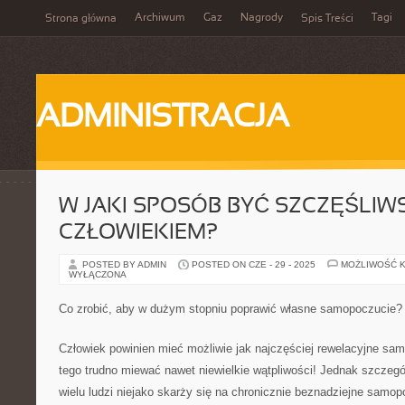
Archiwum
Gaz
Nagrody
Tagi
Strona główna
Spis Treści
ADMINISTRACJA
W JAKI SPOSÓB BYĆ SZCZĘŚLI
CZŁOWIEKIEM?
POSTED BY ADMIN
POSTED ON CZE - 29 - 2025
MOŻLIWOŚĆ 
WYŁĄCZONA
Co zrobić, aby w dużym stopniu poprawić własne samopoczucie?
Człowiek powinien mieć możliwie jak najczęściej rewelacyjne sa
tego trudno miewać nawet niewielkie wątpliwości! Jednak szczegó
wielu ludzi niejako skarży się na chronicznie beznadziejne samopo