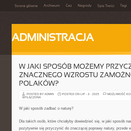
Archiwum
Gaz
Nagrody
Tagi
Strona główna
Spis Treści
ADMINISTRACJA
W JAKI SPOSÓB MOŻEMY PRZYCZ
ZNACZNEGO WZROSTU ZAMOŻN
POLAKÓW?
POSTED BY ADMIN
POSTED ON LIP - 3 - 2025
MOŻLIWOŚĆ K
WYŁĄCZONA
W jaki sposób zadbać o naturę?
Dla takich osób, które chciałyby dowiedzieć się, w jaki sposób n
pozytywnie się przyczynić do znaczącej poprawy natury, przede