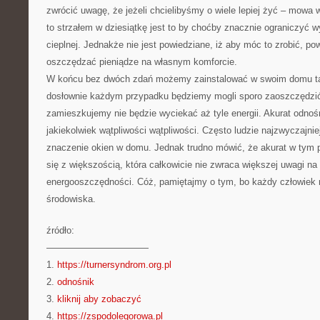
zwrócić uwagę, że jeżeli chcielibyśmy o wiele lepiej żyć – mowa
to strzałem w dziesiątkę jest to by choćby znacznie ograniczyć w
cieplnej. Jednakże nie jest powiedziane, iż aby móc to zrobić, 
oszczędzać pieniądze na własnym komforcie.
W końcu bez dwóch zdań możemy zainstalować w swoim domu tak
dosłownie każdym przypadku będziemy mogli sporo zaoszczędzić
zamieszkujemy nie będzie wyciekać aż tyle energii. Akurat odno
jakiekolwiek wątpliwości wątpliwości. Często ludzie najzwyczajni
znaczenie okien w domu. Jednak trudno mówić, że akurat w tym
się z większością, która całkowicie nie zwraca większej uwagi na
energooszczędności. Cóż, pamiętajmy o tym, bo każdy człowiek m
środowiska.
źródło:
———————————
1.
https://turnersyndrom.org.pl
2.
odnośnik
3.
kliknij aby zobaczyć
4.
https://zspodolegorowa.pl