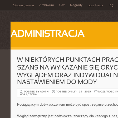
Archiwum
Gaz
Nagrody
Tagi
Strona główna
Spis Treści
ADMINISTRACJA
W NIEKTÓRYCH PUNKTACH PRAC
SZANS NA WYKAZANIE SIĘ ORY
WYGLĄDEM ORAZ INDYWIDUAL
NASTAWIENIEM DO MODY
POSTED BY ADMIN
POSTED ON LIP - 14 - 2025
MOŻLIWOŚĆ 
WYŁĄCZONA
Pociągającym doświadczeniem może być spostrzeganie przechod
Wygląd zewnętrzny jest nadzwyczaj znaczący dla każdego z nas,