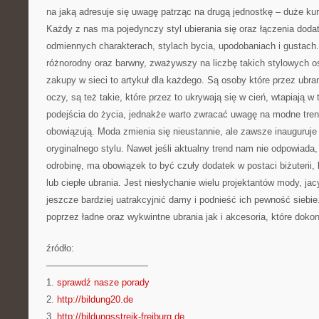
na jaką adresuje się uwagę patrząc na drugą jednostkę – duże ku
Każdy z nas ma pojedynczy styl ubierania się oraz łączenia doda
odmiennych charakterach, stylach bycia, upodobaniach i gustach.
różnorodny oraz barwny, zważywszy na liczbę takich stylowych 
zakupy w sieci to artykuł dla każdego. Są osoby które przez ubran
oczy, są też takie, które przez to ukrywają się w cień, wtapiają 
podejścia do życia, jednakże warto zwracać uwagę na modne trend
obowiązują. Moda zmienia się nieustannie, ale zawsze inauguruje
oryginalnego stylu. Nawet jeśli aktualny trend nam nie odpowiada
odrobinę, ma obowiązek to być czuły dodatek w postaci biżuterii, 
lub ciepłe ubrania. Jest niesłychanie wielu projektantów mody, j
jeszcze bardziej uatrakcyjnić damy i podnieść ich pewność siebie.
poprzez ładne oraz wykwintne ubrania jak i akcesoria, które dokon
źródło:
———————————
1.
sprawdź nasze porady
2.
http://bildung20.de
3.
http://bildungsstreik-freiburg.de