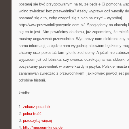
postaraj się być przygotowanym na to, ze będzie Ci pomocna wspa
wolno zwiedzać bez przewodnika? Ażeby wyprawy coś wnosiły do 
postarać się o to, żeby czegoś się z nich nauczyć – wypróbuj
http://www.przewodnikporzymie.com.pl/. Spoglądamy na okazałą
się co to jest. Nim powrócimy do domu, już zapomnimy, że miel
musimy angażować przewodnika. Wystarczy nam elektroniczny alb
samo informacji, a będzie nam wygodniej albowiem będziemy mogl
chcemy oraz pozostać tam tyle ile zechcemy. A jeżeli nie zatrosz
wyjazdem już od lotniska, czy dworca, oczekują na nas sklepiki o
pozyskamy przewodnik w prawie każdym języku. Polskie miasta n
zahamowań zwiedzać z przewodnikiem, jakikolwiek powód jest po
odrobinę historii.
źródło:
———————————
1.
zobacz poradnik
2.
pełna treść
3.
przeczytaj więcej
4.
http://museum-kinos.de