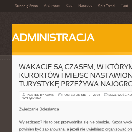
Archiwum
Gaz
Nagrody
Tagi
Strona główna
Spis Treści
ADMINISTRACJA
WAKACJE SĄ CZASEM, W KTÓRY
KURORTÓW I MIEJSC NASTAWIO
TURYSTYKĘ PRZEŻYWA NAJOGRO
POSTED BY ADMIN
POSTED ON SIE - 9 - 2025
MOŻLIWOŚĆ K
WYŁĄCZONA
Zwiedzanie Bolesławca
Wyjeżdżasz? No to bez przewodnika się nie obędzie. Każda wyci
powinien być zaplanowana, a jeżeli nie uwielbiasz organizować ora