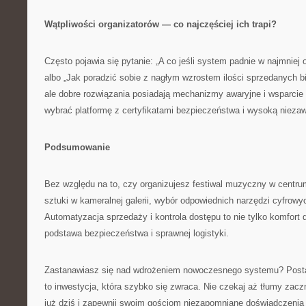
Wątpliwości organizatorów — co najczęściej ich trapi?
Często pojawia się pytanie: „A co jeśli system padnie w najmnie
albo „Jak poradzić sobie z nagłym wzrostem ilości sprzedanych bi
ale dobre rozwiązania posiadają mechanizmy awaryjne i wsparcie
wybrać platformę z certyfikatami bezpieczeństwa i wysoką nieza
Podsumowanie
Bez względu na to, czy organizujesz festiwal muzyczny w cent
sztuki w kameralnej galerii, wybór odpowiednich narzędzi cyfrow
Automatyzacja sprzedaży i kontrola dostępu to nie tylko komfort d
podstawa bezpieczeństwa i sprawnej logistyki.
Zastanawiasz się nad wdrożeniem nowoczesnego systemu? Posta
to inwestycja, która szybko się zwraca. Nie czekaj aż tłumy zacz
już dziś i zapewnij swoim gościom niezapomniane doświadczenia 