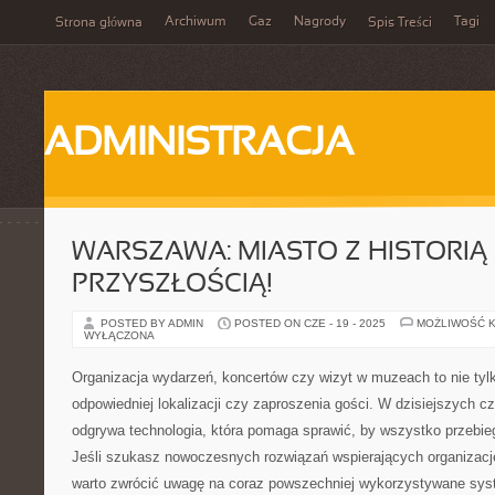
Archiwum
Gaz
Nagrody
Tagi
Strona główna
Spis Treści
ADMINISTRACJA
WARSZAWA: MIASTO Z HISTORIĄ 
PRZYSZŁOŚCIĄ!
POSTED BY ADMIN
POSTED ON CZE - 19 - 2025
MOŻLIWOŚĆ 
WYŁĄCZONA
Organizacja wydarzeń, koncertów czy wizyt w muzeach to nie tyl
odpowiedniej lokalizacji czy zaproszenia gości. W dzisiejszych c
odgrywa technologia, która pomaga sprawić, by wszystko przebieg
Jeśli szukasz nowoczesnych rozwiązań wspierających organizację
warto zwrócić uwagę na coraz powszechniej wykorzystywane sys