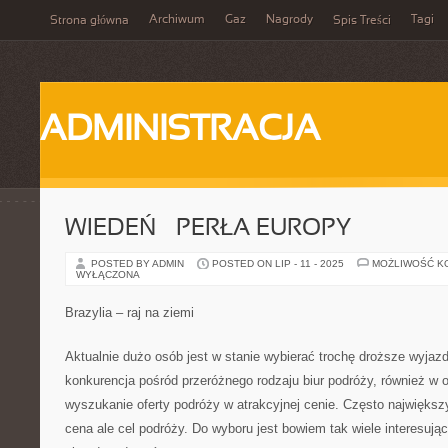
Archiwum
Gaz
Nagrody
Tagi
Strona główna
Spis Treści
ADMINISTRACJA
WIEDEŃ – PERŁA EUROPY
POSTED BY ADMIN
POSTED ON LIP - 11 - 2025
MOŻLIWOŚĆ K
WYŁĄCZONA
Brazylia – raj na ziemi
Aktualnie dużo osób jest w stanie wybierać trochę droższe wyja
konkurencja pośród przeróżnego rodzaju biur podróży, również w 
wyszukanie oferty podróży w atrakcyjnej cenie. Często największ
cena ale cel podróży. Do wyboru jest bowiem tak wiele interesując