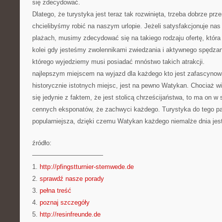
się zdecydować.
Dlatego, że turystyka jest teraz tak rozwinięta, trzeba dobrze prz
chcielibyśmy robić na naszym urlopie. Jeżeli satysfakcjonuje nas 
plażach, musimy zdecydować się na takiego rodzaju ofertę, która
kolei gdy jesteśmy zwolennikami zwiedzania i aktywnego spędzan
którego wyjedziemy musi posiadać mnóstwo takich atrakcji.
najlepszym miejscem na wyjazd dla każdego kto jest zafascyno
historycznie istotnych miejsc, jest na pewno Watykan. Chociaż wi
się jedynie z faktem, że jest stolicą chrześcijaństwa, to ma on 
cennych eksponatów, że zachwyci każdego. Turystyka do tego pa
popularniejsza, dzięki czemu Watykan każdego niemalże dnia jes
źródło:
———————————
1.
http://pfingstturnier-stemwede.de
2.
sprawdź nasze porady
3.
pełna treść
4.
poznaj szczegóły
5.
http://resinfreunde.de