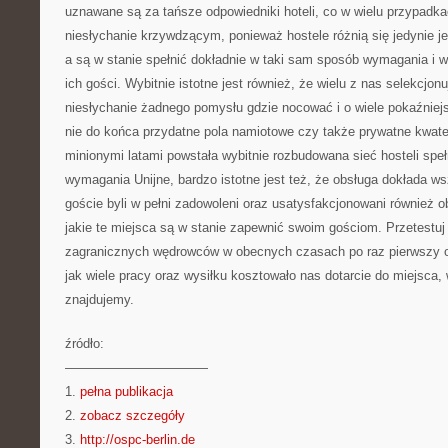
uznawane są za tańsze odpowiedniki hoteli, co w wielu przypadka
niesłychanie krzywdzącym, ponieważ hostele różnią się jedynie jed
a są w stanie spełnić dokładnie w taki sam sposób wymagania i
ich gości. Wybitnie istotne jest również, że wielu z nas selekcjo
niesłychanie żadnego pomysłu gdzie nocować i o wiele pokaźniejs
nie do końca przydatne pola namiotowe czy także prywatne kwater
minionymi latami powstała wybitnie rozbudowana sieć hosteli spe
wymagania Unijne, bardzo istotne jest też, że obsługa dokłada w
goście byli w pełni zadowoleni oraz usatysfakcjonowani również o
jakie te miejsca są w stanie zapewnić swoim gościom. Przetestuj
zagranicznych wędrowców w obecnych czasach po raz pierwszy o
jak wiele pracy oraz wysiłku kosztowało nas dotarcie do miejsca,
znajdujemy.
źródło:
———————————
1.
pełna publikacja
2.
zobacz szczegóły
3.
http://ospc-berlin.de