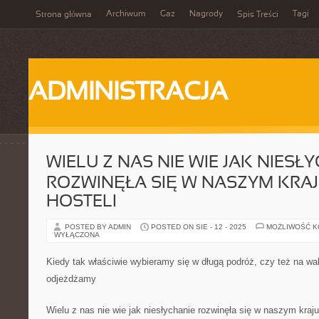
Archiwum
Gaz
Nagrody
Tagi
Strona główna
Spis Treści
ADMINISTRACJA
WIELU Z NAS NIE WIE JAK NIESŁ
ROZWINĘŁA SIĘ W NASZYM KRAJ
HOSTELI
POSTED BY ADMIN
POSTED ON SIE - 12 - 2025
MOŻLIWOŚĆ 
WYŁĄCZONA
Kiedy tak właściwie wybieramy się w długą podróż, czy też na wa
odjeżdżamy
Wielu z nas nie wie jak niesłychanie rozwinęła się w naszym kraju 