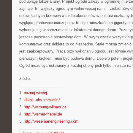
pod uwagę także altany. Projekt ogrodu zależy w ogromnej mierze
zajmuje. Im większy ogród tym wolno więcej na nim zrobić. Zwyk
drzew, ładnych krzewów a także akcesoriów w postaci oczka hyd
wygląda gruntownie inaczej oraz to daje mieszkańcom gigantyczna
wykonuje się w porozumieniu z lokatorami danego domu. Poza t
jeszcze pozostanie postawiony dom. W owym czasie wszystkie p
komputerowo oraz dobiera to co niezbędne. Stale można zmienić p
jest zaakceptowany. Praca przy wykonaniu ogrodu jest równie wy
pierwszym krokiem musi być budowa domu. Dopiero potem projekta
Ogród może być ustawiony z każdej strony jeśli tylko miejsce na 
źródło:
———————————
1.
poznaj więcej
2.
kliknij, aby sprawdzić
3.
http://werbung-wilmes.de
4.
http://werner-friebel.de
5.
http://wesemanengineering.com
CATEGORIES:
EKONOMIA