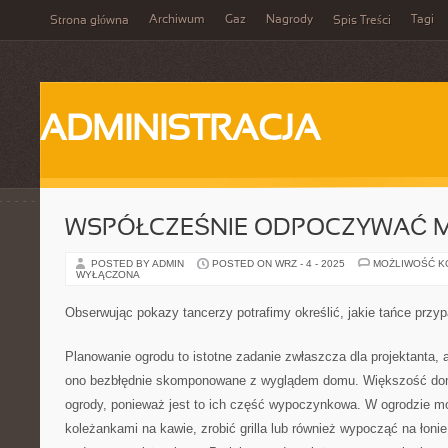
Archiwum
Gaz
Nagrody
Tagi
Strona główna
Spis Treści
ADMINISTRACJA
WSPÓŁCZEŚNIE ODPOCZYWAĆ 
POSTED BY ADMIN
POSTED ON WRZ - 4 - 2025
MOŻLIWOŚĆ 
WYŁĄCZONA
Obserwując pokazy tancerzy potrafimy określić, jakie tańce przy
Planowanie ogrodu to istotne zadanie zwłaszcza dla projektanta
ono bezbłędnie skomponowane z wyglądem domu. Większość do
ogrody, ponieważ jest to ich część wypoczynkowa. W ogrodzie m
koleżankami na kawie, zrobić grilla lub również wypocząć na łoni