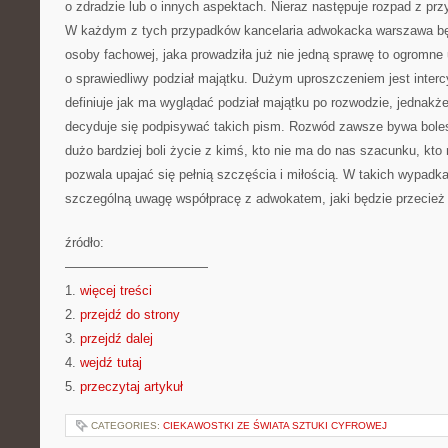
o zdradzie lub o innych aspektach. Nieraz następuje rozpad z p
W każdym z tych przypadków kancelaria adwokacka warszawa bę
osoby fachowej, jaka prowadziła już nie jedną sprawę to ogromne 
o sprawiedliwy podział majątku. Dużym uproszczeniem jest intercy
definiuje jak ma wyglądać podział majątku po rozwodzie, jednakż
decyduje się podpisywać takich pism. Rozwód zawsze bywa bolesn
dużo bardziej boli życie z kimś, kto nie ma do nas szacunku, kto 
pozwala upajać się pełnią szczęścia i miłością. W takich wypadk
szczególną uwagę współpracę z adwokatem, jaki będzie przecież ch
źródło:
———————————
1.
więcej treści
2.
przejdź do strony
3.
przejdź dalej
4.
wejdź tutaj
5.
przeczytaj artykuł
CATEGORIES:
CIEKAWOSTKI ZE ŚWIATA SZTUKI CYFROWEJ