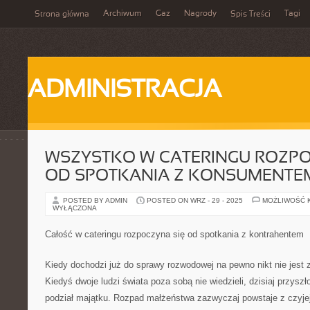
Archiwum
Gaz
Nagrody
Tagi
Strona główna
Spis Treści
ADMINISTRACJA
WSZYSTKO W CATERINGU ROZPO
OD SPOTKANIA Z KONSUMENTE
POSTED BY ADMIN
POSTED ON WRZ - 29 - 2025
MOŻLIWOŚĆ 
WYŁĄCZONA
Całość w cateringu rozpoczyna się od spotkania z kontrahentem
Kiedy dochodzi już do sprawy rozwodowej na pewno nikt nie jest 
Kiedyś dwoje ludzi świata poza sobą nie wiedzieli, dzisiaj przysz
podział majątku. Rozpad małżeństwa zazwyczaj powstaje z czyjej