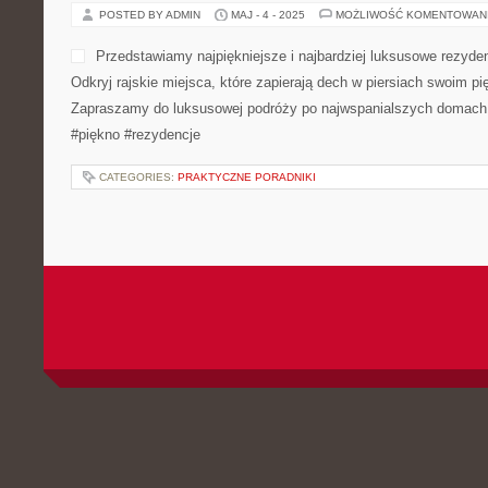
POSTED BY ADMIN
MAJ - 4 - 2025
MOŻLIWOŚĆ KOMENTOWAN
Przedstawiamy najpiękniejsze i najbardziej luksusowe rezyde
Odkryj rajskie miejsca, które zapierają dech w piersiach swoim pi
Zapraszamy do luksusowej podróży po najwspanialszych domach 
#piękno #rezydencje
CATEGORIES:
PRAKTYCZNE PORADNIKI