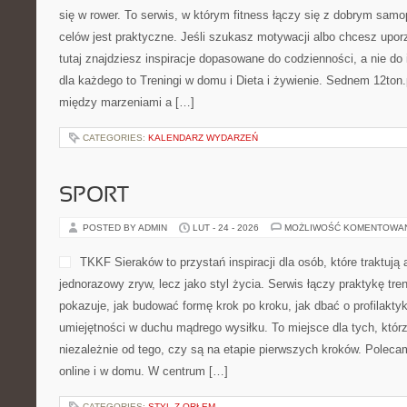
się w rower. To serwis, w którym fitness łączy się z dobrym sam
celów jest praktyczne. Jeśli szukasz motywacji albo chcesz upo
tutaj znajdziesz inspiracje dopasowane do codzienności, a nie do 
dla każdego to Treningi w domu i Dieta i żywienie. Sednem 12ton.
między marzeniami a […]
CATEGORIES:
KALENDARZ WYDARZEŃ
SPORT
POSTED BY ADMIN
LUT - 24 - 2026
MOŻLIWOŚĆ KOMENTOWA
TKKF Sieraków to przystań inspiracji dla osób, które traktują
jednorazowy zryw, lecz jako styl życia. Serwis łączy praktykę tr
pokazuje, jak budować formę krok po kroku, jak dbać o profilaktyk
umiejętności w duchu mądrego wysiłku. To miejsce dla tych, któr
niezależnie od tego, czy są na etapie pierwszych kroków. Poleca
online i w domu. W centrum […]
CATEGORIES:
STYL Z ORŁEM