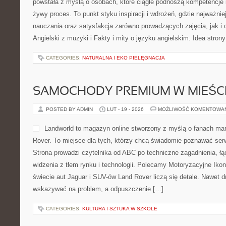
powstała z myślą o osobach, które ciągle podnoszą kompetencje i
żywy proces. To punkt styku inspiracji i wdrożeń, gdzie najważni
nauczania oraz satysfakcja zarówno prowadzących zajęcia, jak i
Angielski z muzyki i Fakty i mity o języku angielskim. Idea stron
CATEGORIES:
NATURALNA I EKO PIELĘGNACJA
SAMOCHODY PREMIUM W MIEŚC
POSTED BY ADMIN
LUT - 19 - 2026
MOŻLIWOŚĆ KOMENTOWA
Landworld to magazyn online stworzony z myślą o fanach ma
Rover. To miejsce dla tych, którzy chcą świadomie poznawać ser
Strona prowadzi czytelnika od ABC po techniczne zagadnienia, ł
widzenia z tłem rynku i technologii. Polecamy Motoryzacyjne Iko
świecie aut Jaguar i SUV-ów Land Rover liczą się detale. Nawet d
wskazywać na problem, a odpuszczenie […]
CATEGORIES:
KULTURA I SZTUKA W SZKOLE