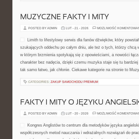
MUZYCZNE FAKTY I MITY
POSTED BY ADMIN
LUT - 21 - 2026
MOŻLIWOŚĆ KOMENTOWA
Limith to lifestylowy serwis dla fanów dźwięków, który powsta
szukających oddechu po całym dniu, ale też o tych, którzy chcą w
w którym brzmienia spotykają się z opowieściami, a nowości łącz
charakter bez nadęcia, dzięki czemu muzyka staje się tu bardziej 
tak samo łatwo, jak chłonie. Ciekawe kategorie na stronie to Mu
CATEGORIES:
ZAKUP SAMOCHODU PREMIUM
FAKTY I MITY O JĘZYKU ANGIELS
POSTED BY ADMIN
LUT - 20 - 2026
MOŻLIWOŚĆ KOMENTOWA
Kongres Anglistów to centrum dla metodyków języka angielsk
współczesnych metod nauczania i wdrażalnych rozwiązań do prac