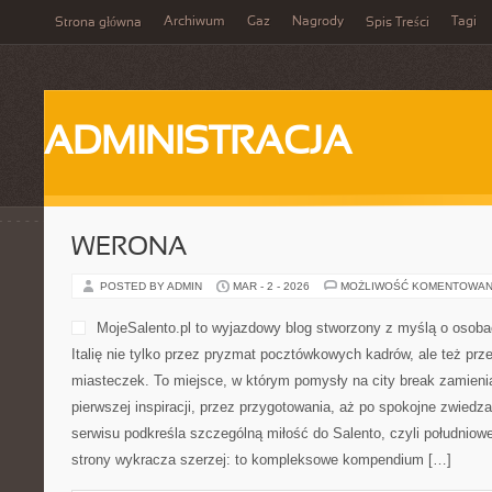
Archiwum
Gaz
Nagrody
Tagi
Strona główna
Spis Treści
ADMINISTRACJA
WERONA
POSTED BY ADMIN
MAR - 2 - 2026
MOŻLIWOŚĆ KOMENTOWAN
MojeSalento.pl to wyjazdowy blog stworzony z myślą o osoba
Italię nie tylko przez pryzmat pocztówkowych kadrów, ale też prz
miasteczek. To miejsce, w którym pomysły na city break zamienia
pierwszej inspiracji, przez przygotowania, aż po spokojne zwiedz
serwisu podkreśla szczególną miłość do Salento, czyli południowe
strony wykracza szerzej: to kompleksowe kompendium […]