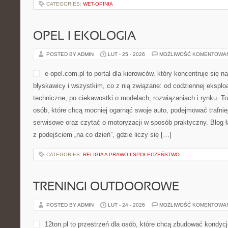
CATEGORIES:
WET-OPINIA
OPEL I EKOLOGIA
POSTED BY ADMIN
LUT - 25 - 2026
MOŻLIWOŚĆ KOMENTOWA
e-opel.com.pl to portal dla kierowców, który koncentruje się n
błyskawicy i wszystkim, co z nią związane: od codziennej eksploa
techniczne, po ciekawostki o modelach, rozwiązaniach i rynku. T
osób, które chcą mocniej ogarnąć swoje auto, podejmować trafni
serwisowe oraz czytać o motoryzacji w sposób praktyczny. Blog
z podejściem „na co dzień”, gdzie liczy się […]
CATEGORIES:
RELIGIA A PRAWO I SPOŁECZEŃSTWO
TRENINGI OUTDOOROWE
POSTED BY ADMIN
LUT - 24 - 2026
MOŻLIWOŚĆ KOMENTOWA
12ton.pl to przestrzeń dla osób, które chcą zbudować kondyc