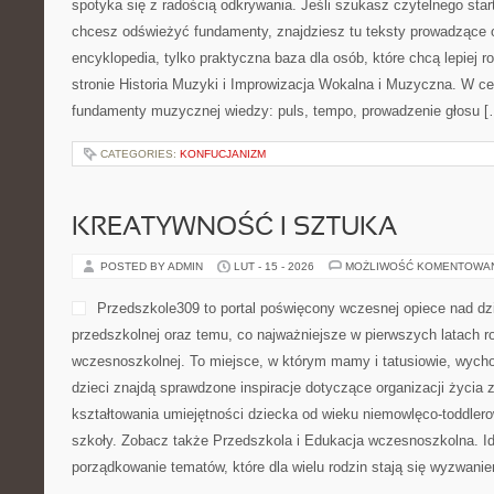
spotyka się z radością odkrywania. Jeśli szukasz czytelnego sta
chcesz odświeżyć fundamenty, znajdziesz tu teksty prowadzące o
encyklopedia, tylko praktyczna baza dla osób, które chcą lepiej
stronie Historia Muzyki i Improwizacja Wokalna i Muzyczna. W c
fundamenty muzycznej wiedzy: puls, tempo, prowadzenie głosu [
CATEGORIES:
KONFUCJANIZM
KREATYWNOŚĆ I SZTUKA
POSTED BY ADMIN
LUT - 15 - 2026
MOŻLIWOŚĆ KOMENTOWA
Przedszkole309 to portal poświęcony wczesnej opiece nad dz
przedszkolnej oraz temu, co najważniejsze w pierwszych latach r
wczesnoszkolnej. To miejsce, w którym mamy i tatusiowie, wych
dzieci znajdą sprawdzone inspiracje dotyczące organizacji życia
kształtowania umiejętności dziecka od wieku niemowlęco-toddlero
szkoły. Zobacz także Przedszkola i Edukacja wczesnoszkolna. Id
porządkowanie tematów, które dla wielu rodzin stają się wyzwani