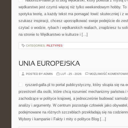
Nadorsze-haller.pl to blog wędkarski, który powstał z myślą o
wędkarstwo jest czymś więcej niż tylko weekendowym hobby. To 
spotyka teorię, a każdy tekst ma pomagać łowić skuteczniej i z w
szukasz inspiracji, chcesz uporządkować swoje podejście do zest
czytać o wodzie, rybach i wędkarskich realiach, znajdziesz tu s
na stronie to Wędkarstwo w kulturze i […]
CATEGORIES:
FILETYPES
UNIA EUROPEJSKA
POSTED BY ADMIN
LUT - 25 - 2026
MOŻLIWOŚĆ KOMENTOWA
ryszard-galla.pl to portal publicystyczny, który skupia się na 
przestrzeń dla osób, które chcą rozumieć mechanizmy państwa i 
zachodzące w polityce krajowej, a jednocześnie budować samodzi
analizy i argumenty. W centrum pozostaje człowiek jako obywatel,
podejmowane na różnych szczeblach przekładają się na codzienn
Wybory i kampanie i Fakty i mity o polityce Blog […]