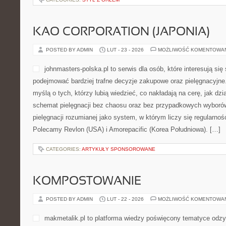
KAO CORPORATION (JAPONIA)
POSTED BY ADMIN
LUT - 23 - 2026
MOŻLIWOŚĆ KOMENTOWA
johnmasters-polska.pl to serwis dla osób, które interesują si
podejmować bardziej trafne decyzje zakupowe oraz pielęgnacyjne
myślą o tych, którzy lubią wiedzieć, co nakładają na cerę, jak dzia
schemat pielęgnacji bez chaosu oraz bez przypadkowych wyborów
pielęgnacji rozumianej jako system, w którym liczy się regularnoś
Polecamy Revlon (USA) i Amorepacific (Korea Południowa). […]
CATEGORIES:
ARTYKUŁY SPONSOROWANE
KOMPOSTOWANIE
POSTED BY ADMIN
LUT - 22 - 2026
MOŻLIWOŚĆ KOMENTOWA
makmetalik.pl to platforma wiedzy poświęcony tematyce odz