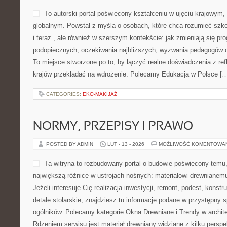
To autorski portal poświęcony kształceniu w ujęciu krajowym
globalnym. Powstał z myślą o osobach, które chcą rozumieć szkołę
i teraz”, ale również w szerszym kontekście: jak zmieniają się pr
podopiecznych, oczekiwania najbliższych, wyzwania pedagogów o
To miejsce stworzone po to, by łączyć realne doświadczenia z refl
krajów przekładać na wdrożenie. Polecamy Edukacja w Polsce [
CATEGORIES:
EKO-MAKIJAŻ
NORMY, PRZEPISY I PRAWO
POSTED BY ADMIN
LUT - 13 - 2026
MOŻLIWOŚĆ KOMENTOWA
Ta witryna to rozbudowany portal o budowie poświęcony temu,
największą różnicę w ustrojach nośnych: materiałowi drewniane
Jeżeli interesuje Cię realizacja inwestycji, remont, podest, konst
detale stolarskie, znajdziesz tu informacje podane w przystępny
ogólników. Polecamy kategorie Okna Drewniane i Trendy w archite
Rdzeniem serwisu jest materiał drewniany widziane z kilku perspe