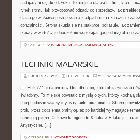
nadającymi się do odzysku. To miejsce dla osób i firm, które chcą 
rynek złomu, jak przygotować odpady do sprzedaży, jak przebiega 
dlaczego właściwe postępowanie z odpadami ma znaczenie zarówno 
opłacalności. Strona skupia się na praktyce: pokazuje, jak zamie
rzeczy w wartość, jednocześnie wspierając gospodarkę obiegu z
CATEGORIES:
MAGICZNE MIEJSCA I TAJEMNICE AFRYKI
TECHNIKI MALARSKIE
POSTED BY ADMIN
LUT - 21 - 2026
MOŻLIWOŚĆ KOMENTOWA
Elfiki777 to natchniony blog dla osób, które chcą rysować i 
świadomy. To miejsce powstało z myślą o tych, którzy kochają śla
chcą budować własny styl w rysunku oraz piśmie. Strona prowadz
prób, przez codzienną praktykę, aż po bardziej wymagające tema
harmonią pisma. Ciekawe kategorie to Sztuka w Edukacji i Terapii i
Artystyczne. […]
CATEGORIES:
ALKOHOLE Z PODRÓŻY