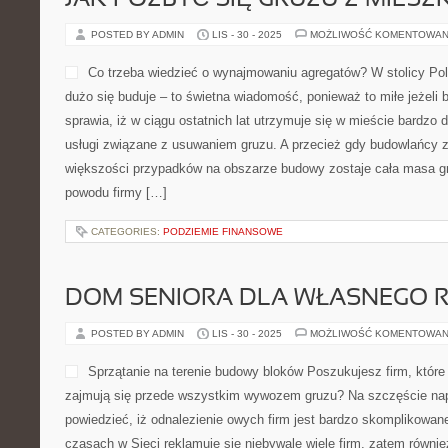
JAK POZBYĆ SIĘ GRUZU Z MIESZ
POSTED BY ADMIN
LIS - 30 - 2025
MOŻLIWOŚĆ KOMENTOWAN
Co trzeba wiedzieć o wynajmowaniu agregatów? W stolicy Pol
dużo się buduje – to świetna wiadomość, ponieważ to miłe jeżeli 
sprawia, iż w ciągu ostatnich lat utrzymuje się w mieście bardzo
usługi związane z usuwaniem gruzu. A przecież gdy budowlańcy 
większości przypadków na obszarze budowy zostaje cała masa gr
powodu firmy […]
CATEGORIES:
PODZIEMIE FINANSOWE
DOM SENIORA DLA WŁASNEGO 
POSTED BY ADMIN
LIS - 30 - 2025
MOŻLIWOŚĆ KOMENTOWAN
Sprzątanie na terenie budowy bloków Poszukujesz firm, któr
zajmują się przede wszystkim wywozem gruzu? Na szczęście na
powiedzieć, iż odnalezienie owych firm jest bardzo skomplikowa
czasach w Sieci reklamuje się niebywale wiele firm, zatem równie