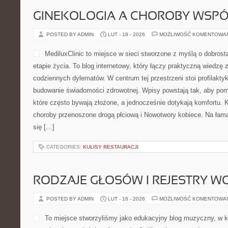
GINEKOLOGIA A CHOROBY WSPÓŁ
POSTED BY ADMIN
LUT - 18 - 2026
MOŻLIWOŚĆ KOMENTOWA
MediluxClinic to miejsce w sieci stworzone z myślą o dobro
etapie życia. To blog internetowy, który łączy praktyczną wiedzę
codziennych dylematów. W centrum tej przestrzeni stoi profilakty
budowanie świadomości zdrowotnej. Wpisy powstają tak, aby po
które często bywają złożone, a jednocześnie dotykają komfortu. K
choroby przenoszone drogą płciową i Nowotwory kobiece. Na łama
się […]
CATEGORIES:
KULISY RESTAURACJI
RODZAJE GŁOSÓW I REJESTRY 
POSTED BY ADMIN
LUT - 16 - 2026
MOŻLIWOŚĆ KOMENTOWA
To miejsce stworzyliśmy jako edukacyjny blog muzyczny, w 