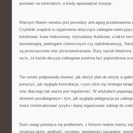
postawić na minimalizm, a kiedy wprowadzać kuracje.
Ważnym filarem serwisu jest procedury anti-aging przedstawiona
Czytelnik znajdzie tu wyjaśnienia dotyczące zabiegów iniekcyjnyc
botulinowa, kwas hialuronowy, stymulatory tkankowe, a także te
laseroterapią, peelingami chemicznymi czy radiofrekwencją. Teks
są przeznaczenie oraz przeciwwskazania. Duży nacisk kładziony 
na to, że każda decyzja zabiegowa powinna być poprzedzona ocen
Ten serwis podpowiada również, jak ułożyć plan do wizyty w gabine
poruszyć, jak wygląda konsultacja, czym różni się strategia terapi
oraz dlaczego tak ważna jest regularność. W artykułach pojawiają
okresem pozabiegowym i tym, jak wygląda pielęgnacja po zabiegu
może zminimalizować ryzyko i lepiej organizować zabiegi do codz
Dużo uwagi poświęca się problemom, z którymi realnie mierzy się
struktura skóry, wiotkość, rozstępy, nierówności pozapalne, nierów