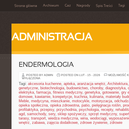
Archiwum
Gaz
Nagrody
Tagi
Strona główna
Spis Treści
ADMINISTRACJA
ENDERMOLOGIA
POSTED BY ADMIN
POSTED ON LUT - 15 - 2026
MOŻLIWOŚĆ 
WYŁĄCZONA
Tagi:
akcesoria kuchenne
,
apteka
,
aranżacja wnętrz
,
Architektura
genetyczne
,
biotechnologia
,
budownictwo
,
choroby
,
diagnostyka
,
elektryka
,
farmacja
,
fitness medyczny
,
genetyka
,
gotowanie
,
gry 
domowe
,
kawiarnie
,
korepetycje
,
kuchnia
,
kulinaria
,
materiały bud
Meble
,
medycyna
,
mieszkanie
,
motocykle
,
motoryzacja
,
odchudz
opieka społeczna
,
opieka zdrowotna
,
patio
,
pielęgnacja roślin
,
pro
profilaktyka
,
przepisy
,
przychodnia
,
psychologia
,
recepty
,
rehabili
agd
,
samochody
,
sery
,
sklep spożywczy
,
sprzęt medyczny
,
super
tarasy
,
transport
,
wiedza medyczna
,
wina
,
wodociągi
,
wyposażeni
wnętrz
,
zabawa
,
zajęcia dodatkowe
,
zdrowe żywienie
,
zdrowie