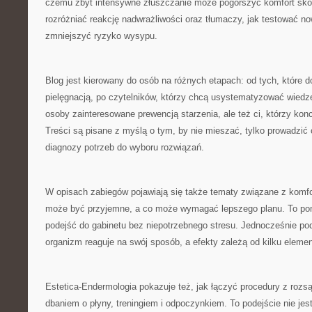
czemu zbyt intensywne złuszczanie może pogorszyć komfort skó
rozróżniać reakcję nadwrażliwości oraz tłumaczy, jak testować n
zmniejszyć ryzyko wysypu.
Blog jest kierowany do osób na różnych etapach: od tych, które 
pielęgnacją, po czytelników, którzy chcą usystematyzować wiedzę
osoby zainteresowane prewencją starzenia, ale też ci, którzy konce
Treści są pisane z myślą o tym, by nie mieszać, tylko prowadzić 
diagnozy potrzeb do wyboru rozwiązań.
W opisach zabiegów pojawiają się także tematy związane z komf
może być przyjemne, a co może wymagać lepszego planu. To po
podejść do gabinetu bez niepotrzebnego stresu. Jednocześnie pod
organizm reaguje na swój sposób, a efekty zależą od kilku eleme
Estetica-Endermologia pokazuje też, jak łączyć procedury z ro
dbaniem o płyny, treningiem i odpoczynkiem. To podejście nie jest