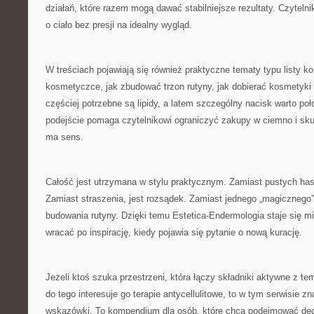
działań, które razem mogą dawać stabilniejsze rezultaty. Czytelnik
o ciało bez presji na idealny wygląd.
W treściach pojawiają się również praktyczne tematy typu listy ko
kosmetyczce, jak zbudować trzon rutyny, jak dobierać kosmetyki 
częściej potrzebne są lipidy, a latem szczególny nacisk warto po
podejście pomaga czytelnikowi ograniczyć zakupy w ciemno i sku
ma sens.
Całość jest utrzymana w stylu praktycznym. Zamiast pustych has
Zamiast straszenia, jest rozsądek. Zamiast jednego „magicznego”
budowania rutyny. Dzięki temu Estetica-Endermologia staje się 
wracać po inspirację, kiedy pojawia się pytanie o nową kurację.
Jeżeli ktoś szuka przestrzeni, która łączy składniki aktywne z te
do tego interesuje go terapie antycellulitowe, to w tym serwisie z
wskazówki. To kompendium dla osób, które chcą podejmować dec