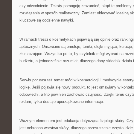
czy odwodnienie. Teksty pomagają zrozumieć, skąd te problemy m
rozwiązania w sposób realistyczny. Zamiast obiecywać idealną sk
kluczowe są codzienne nawyki.
W ramach treści o kosmetykach pojawiają się opinie oraz ranking
aptecznych. Omawiane są emulsje, toniki, olejki myjące, kuracje,
złuszczające. Wszystko po to, by czytelnik mógł wybrać na roz
budżetu, a jednocześnie rozumiał, dlaczego dany składnik działa i
Serwis porusza też temat mód w kosmetologii i medycynie estetyczn
logikę. Jeśli pojawia się nowy produkt, to jest omawiany w konte
odpowiedni, a kto powinien zachować czujność. Dzięki temu czytel
reklam, tylko dostaje uporządkowane informacje.
Ważnym elementem jest edukacja dotycząca fizjologii skóry. Czyt
jest ochronna warstwa skóry, dlaczego przesuszenie często idzie