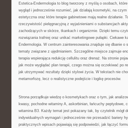
Estetica-Endermologia to blog tworzony z myślą o osobach, które
wygląd i jednocześnie rozumieć, jak działają kosmetyki, na czy
estetyczna oraz które terapie gabinetowe mają realne działanie. T
rzeczywistość pielęgnacyjną z wyjaśnieniami o substancjach akt
zachodzących w skórze, tkankach i organizmie. Dzięki temu czy
rozwiązania trafniej oraz unikać marketingowe pułapki. Ciekawe k
Endermologia. W centrum zainteresowania znajduje się dbanie o sk
tematy związane z ujędrnianiem. Szczególne miejsce zajmuje end
terapia wspierająca redukcję cellulitu oraz drenaż. Na stronie poja
jak może wyglądać plan terapii, czego można się oczekiwać po r
jak utrzymywać rezultaty dzięki stylowi życia. W tekstach nie ch
metamorfozę, lecz o realistyczne podejście i logikę procesów.
Strona porządkuje wiedzę o kosmetykach oraz o tym, jak analiz
kwasy, pochodne witaminy A, askorbinian, łańcuchy peptydowe, ce
witamina B3. Każdy temat jest pokazany tak, by czytelnik mógł 
indywidualnych wymagań i jednocześnie nie przesadzić bariery hy
praktycznych wpisach pojawiają się podpowiedzi, jak łączyć formu