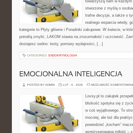
towarzyszą nam w każdym t
stworzone z myślą o osoba
trafne decyzje, a także o ty
realnego wsparcia wtedy, g
kategorie to Płyty główne i Poradniki zakupowe. W świecie, w kt
potrafią zmylić, LAKOM stawia na zrozumiałość i uczciwość. Za
dostajesz sedno: testy, pomiary wydajności, […]
CATEGORIES:
ENDOKRYNOLOGIA
EMOCJONALNA INTELIGENCJA
POSTED BY ADMIN
LUT - 6 - 2026
MOŻLIWOŚĆ KOMENTOWAN
Lovsy.pl to zakątek przepe
bliskość spotyka się z życ
w coś wyjątkowego. To stron
mocniej, ale też dla prakty
powiedzieć „kocham” inaczej
wyreżyserowaną miłość – z