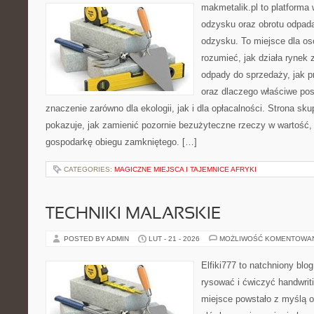
makmetalik.pl to platforma
odzysku oraz obrotu odpad
odzysku. To miejsce dla osób
rozumieć, jak działa rynek
odpady do sprzedaży, jak pr
oraz dlaczego właściwe po
znaczenie zarówno dla ekologii, jak i dla opłacalności. Strona sku
pokazuje, jak zamienić pozornie bezużyteczne rzeczy w wartość,
gospodarkę obiegu zamkniętego. […]
CATEGORIES:
MAGICZNE MIEJSCA I TAJEMNICE AFRYKI
TECHNIKI MALARSKIE
POSTED BY ADMIN
LUT - 21 - 2026
MOŻLIWOŚĆ KOMENTOWA
Elfiki777 to natchniony blo
rysować i ćwiczyć handwri
miejsce powstało z myślą o