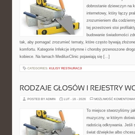
dobrostanie dziewczyn na k
internetowy, który łączy pr
zrozumieniem dla codzienn
tej przestrzeni stoi profila
budowanie świadomości zdr
tak, aby pomagać zrozumieć tematy, które często bywają złożone
komfortu. Kategorie Infekcje intymne i choroby przenoszone drog
kobiece. Na łamach MediluxClinic pojawiają się […]
CATEGORIES:
KULISY RESTAURACJI
RODZAJE GŁOSÓW I REJESTRY 
POSTED BY ADMIN
LUT - 16 - 2026
MOŻLIWOŚĆ KOMENTOWA
To miejsce stworzyliśmy ja
muzyczny, w którym doświa
radością odkrywania. Jeśli
świat dźwięków albo chces