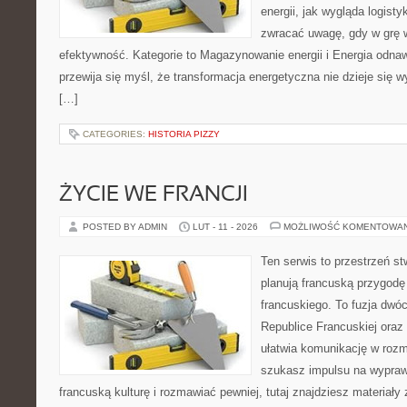
energii, jak wygląda logist
zwracać uwagę, gdy w grę 
efektywność. Kategorie to Magazynowanie energii i Energia odnaw
przewija się myśl, że transformacja energetyczna nie dzieje się w
[…]
CATEGORIES:
HISTORIA PIZZY
ŻYCIE WE FRANCJI
POSTED BY ADMIN
LUT - 11 - 2026
MOŻLIWOŚĆ KOMENTOWA
Ten serwis to przestrzeń st
planują francuską przygodę
francuskiego. To fuzja dwó
Republice Francuskiej oraz 
ułatwia komunikację w rozm
szukasz impulsu na wypraw
francuską kulturę i rozmawiać pewniej, tutaj znajdziesz materiał