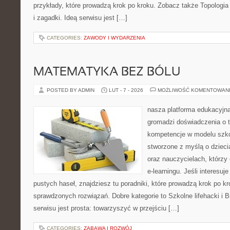
przykłady, które prowadzą krok po kroku. Zobacz także Topologi
i zagadki. Ideą serwisu jest […]
CATEGORIES:
ZAWODY I WYDARZENIA
MATEMATYKA BEZ BÓLU
POSTED BY ADMIN
LUT - 7 - 2026
MOŻLIWOŚĆ KOMENTOWAN
nasza platforma edukacyjna
gromadzi doświadczenia o 
kompetencje w modelu szkoł
stworzone z myślą o dzieci
oraz nauczycielach, którz
e-learningu. Jeśli interesuj
pustych haseł, znajdziesz tu poradniki, które prowadzą krok po 
sprawdzonych rozwiązań. Dobre kategorie to Szkolne lifehacki i Bi
serwisu jest prosta: towarzyszyć w przejściu […]
CATEGORIES:
ZABAWA I ROZWÓJ