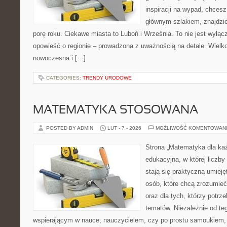
inspiracji na wypad, chcesz
głównym szlakiem, znajdzi
porę roku. Ciekawe miasta to Luboń i Września. To nie jest wyłączn
opowieść o regionie – prowadzona z uważnością na detale. Wielko
nowoczesna i […]
CATEGORIES:
TRENDY URODOWE
MATEMATYKA STOSOWANA
POSTED BY ADMIN
LUT - 7 - 2026
MOŻLIWOŚĆ KOMENTOWAN
Strona „Matematyka dla każ
edukacyjna, w której liczby 
stają się praktyczną umiej
osób, które chcą zrozumie
oraz dla tych, którzy potrz
tematów. Niezależnie od te
wspierającym w nauce, nauczycielem, czy po prostu samoukiem, 