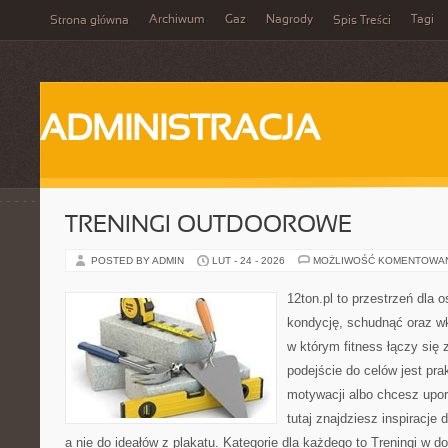
Archiwum
Gaz
Nagrody
Tagi
Strona główna
Spis Treści
ADMINISTRACJA
TRENINGI OUTDOOROWE
POSTED BY ADMIN
LUT - 24 - 2026
MOŻLIWOŚĆ KOMENTOWA
12ton.pl to przestrzeń dla 
kondycję, schudnąć oraz wk
w którym fitness łączy si
podejście do celów jest pra
motywacji albo chcesz upo
tutaj znajdziesz inspiracj
a nie do ideałów z plakatu. Kategorie dla każdego to Treningi w do