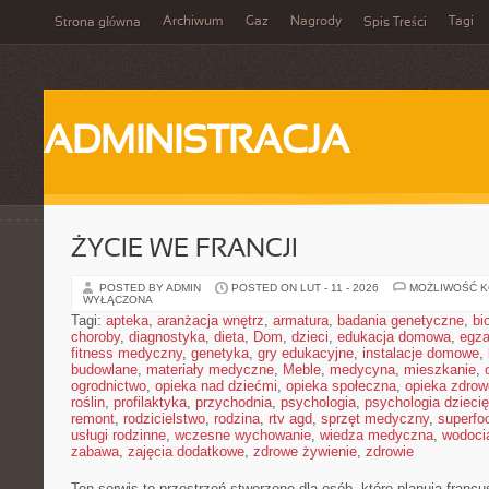
Archiwum
Gaz
Nagrody
Tagi
Strona główna
Spis Treści
ADMINISTRACJA
ŻYCIE WE FRANCJI
POSTED BY ADMIN
POSTED ON LUT - 11 - 2026
MOŻLIWOŚĆ 
WYŁĄCZONA
Tagi:
apteka
,
aranżacja wnętrz
,
armatura
,
badania genetyczne
,
bi
choroby
,
diagnostyka
,
dieta
,
Dom
,
dzieci
,
edukacja domowa
,
egz
fitness medyczny
,
genetyka
,
gry edukacyjne
,
instalacje domowe
,
budowlane
,
materiały medyczne
,
Meble
,
medycyna
,
mieszkanie
,
ogrodnictwo
,
opieka nad dziećmi
,
opieka społeczna
,
opieka zdrow
roślin
,
profilaktyka
,
przychodnia
,
psychologia
,
psychologia dzieci
remont
,
rodzicielstwo
,
rodzina
,
rtv agd
,
sprzęt medyczny
,
superfo
usługi rodzinne
,
wczesne wychowanie
,
wiedza medyczna
,
wodoci
zabawa
,
zajęcia dodatkowe
,
zdrowe żywienie
,
zdrowie
Ten serwis to przestrzeń stworzone dla osób, które planują franc