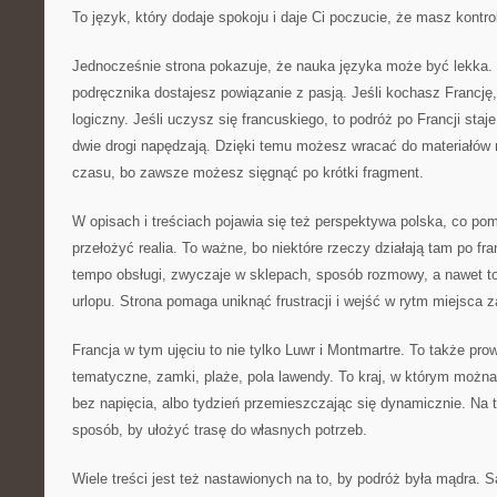
To język, który dodaje spokoju i daje Ci poczucie, że masz kontro
Jednocześnie strona pokazuje, że nauka języka może być lekka.
podręcznika dostajesz powiązanie z pasją. Jeśli kochasz Francję, 
logiczny. Jeśli uczysz się francuskiego, to podróż po Francji staj
dwie drogi napędzają. Dzięki temu możesz wracać do materiałów
czasu, bo zawsze możesz sięgnąć po krótki fragment.
W opisach i treściach pojawia się też perspektywa polska, co p
przełożyć realia. To ważne, bo niektóre rzeczy działają tam po fr
tempo obsługi, zwyczaje w sklepach, sposób rozmowy, a nawet to
urlopu. Strona pomaga uniknąć frustracji i wejść w rytm miejsca 
Francja w tym ujęciu to nie tylko Luwr i Montmartre. To także prow
tematyczne, zamki, plaże, pola lawendy. To kraj, w którym można
bez napięcia, albo tydzień przemieszczając się dynamicznie. Na t
sposób, by ułożyć trasę do własnych potrzeb.
Wiele treści jest też nastawionych na to, by podróż była mądra. 