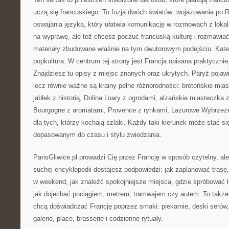
uczą się francuskiego. To fuzja dwóch światów: wojażowania po R
oswajania języka, który ułatwia komunikację w rozmowach z lokal
na wyprawę, ale też chcesz poczuć francuską kulturę i rozmawiać 
materiały zbudowane właśnie na tym dwutorowym podejściu. Kate
popkultura. W centrum tej strony jest Francja opisana praktycznie
Znajdziesz tu opisy z miejsc znanych oraz ukrytych. Paryż pojawi
lecz równie ważne są krainy pełne różnorodności: bretońskie miast
jabłek z historią, Dolina Loary z ogrodami, alzańskie miasteczka 
Bourgogne z aromatami, Provence z rynkami, Lazurowe Wybrzeże 
dla tych, którzy kochają szlaki. Każdy taki kierunek może stać si
dopasowanym do czasu i stylu zwiedzania.
ParisGliwice.pl prowadzi Cię przez Francję w sposób czytelny, al
suchej encyklopedii dostajesz podpowiedzi: jak zaplanować trasę
w weekend, jak znaleźć spokojniejsze miejsca, gdzie spróbować 
jak dojechać pociągiem, metrem, tramwajem czy autem. To także 
chcą doświadczać Francję poprzez smaki: piekarnie, deski serów,
galerie, place, brasserie i codzienne rytuały.