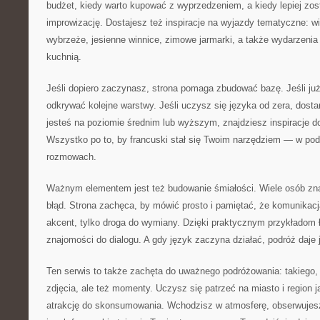
budżet, kiedy warto kupować z wyprzedzeniem, a kiedy lepiej zos
improwizację. Dostajesz też inspiracje na wyjazdy tematyczne: wi
wybrzeże, jesienne winnice, zimowe jarmarki, a także wydarzenia 
kuchnią.
Jeśli dopiero zaczynasz, strona pomaga zbudować bazę. Jeśli ju
odkrywać kolejne warstwy. Jeśli uczysz się języka od zera, dosta
jesteś na poziomie średnim lub wyższym, znajdziesz inspiracje 
Wszystko po to, by francuski stał się Twoim narzędziem — w pod
rozmowach.
Ważnym elementem jest też budowanie śmiałości. Wiele osób zna 
błąd. Strona zachęca, by mówić prosto i pamiętać, że komunikacja
akcent, tylko droga do wymiany. Dzięki praktycznym przykładom ła
znajomości do dialogu. A gdy język zaczyna działać, podróż daje 
Ten serwis to także zachęta do uważnego podróżowania: takiego,
zdjęcia, ale też momenty. Uczysz się patrzeć na miasto i region j
atrakcję do skonsumowania. Wchodzisz w atmosferę, obserwujesz