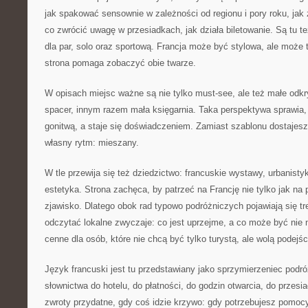
jak spakować sensownie w zależności od regionu i pory roku, jak
co zwrócić uwagę w przesiadkach, jak działa biletowanie. Są tu te
dla par, solo oraz sportową. Francja może być stylowa, ale może 
strona pomaga zobaczyć obie twarze.
W opisach miejsc ważne są nie tylko must-see, ale też małe odkr
spacer, innym razem mała księgarnia. Taka perspektywa sprawia,
gonitwą, a staje się doświadczeniem. Zamiast szablonu dostajes
własny rytm: mieszany.
W tle przewija się też dziedzictwo: francuskie wystawy, urbanist
estetyka. Strona zachęca, by patrzeć na Francję nie tylko jak na 
zjawisko. Dlatego obok rad typowo podróżniczych pojawiają się tr
odczytać lokalne zwyczaje: co jest uprzejme, a co może być nie 
cenne dla osób, które nie chcą być tylko turystą, ale wolą podejś
Język francuski jest tu przedstawiany jako sprzymierzeniec podr
słownictwa do hotelu, do płatności, do godzin otwarcia, do przesia
zwroty przydatne, gdy coś idzie krzywo: gdy potrzebujesz pomoc