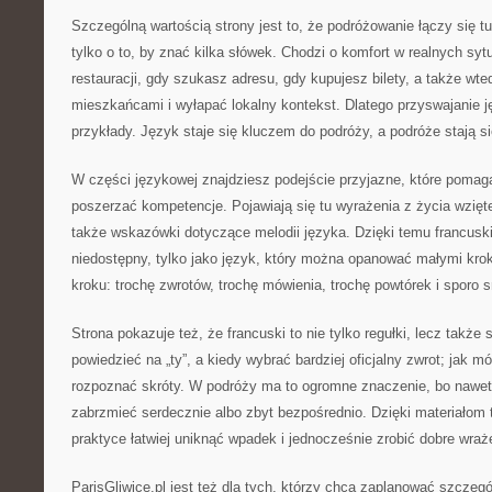
Szczególną wartością strony jest to, że podróżowanie łączy się t
tylko o to, by znać kilka słówek. Chodzi o komfort w realnych syt
restauracji, gdy szukasz adresu, gdy kupujesz bilety, a także wt
mieszkańcami i wyłapać lokalny kontekst. Dlatego przyswajanie ję
przykłady. Język staje się kluczem do podróży, a podróże stają si
W części językowej znajdziesz podejście przyjazne, które pomag
poszerzać kompetencje. Pojawiają się tu wyrażenia z życia wzięt
także wskazówki dotyczące melodii języka. Dzięki temu francuski 
niedostępny, tylko jako język, który można opanować małymi krok
kroku: trochę zwrotów, trochę mówienia, trochę powtórek i sporo
Strona pokazuje też, że francuski to nie tylko regułki, lecz także 
powiedzieć na „ty”, a kiedy wybrać bardziej oficjalny zwrot; jak m
rozpoznać skróty. W podróży ma to ogromne znaczenie, bo nawet 
zabrzmieć serdecznie albo zbyt bezpośrednio. Dzięki materiałom
praktyce łatwiej uniknąć wpadek i jednocześnie zrobić dobre wraż
ParisGliwice.pl jest też dla tych, którzy chcą zaplanować szcze