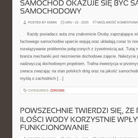
SAMOCHÓD OKAZUJE SIĘ BYĆ S
SAMOCHODOWY
POSTED BY ADMIN
GRU - 22 - 2025
MOŻLIWOŚĆ KOMENTOWA
Każdy posiadacz auta zna znakomicie Osoby zaprzątające si
fachowego samochodów uparcie wojują oraz układają coraz to n
rozwiązywanie problemów połączonych z żywotnością aut. Tutaj r
branża mechaniki jest niezmiernie dochodowe zajęcie. Należycie
nadzwyczaj dochodowym projektem. Trafna inwestycja w przemys
zwraca zważając na stan polskich dróg oraz na jakość samochod
myślą o zachodnich […]
CATEGORIES:
ZDROWIE
POWSZECHNIE TWIERDZI SIĘ, ŻE 
ILOŚCI WODY KORZYSTNIE WPŁ
FUNKCJONOWANIE