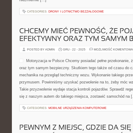
CATEGORIES:
DRONY I LOTNICTWO BEZZAŁOGOWE
CHCEMY MIEĆ PEWNOŚĆ, ŻE POJ
EFEKTYWNY ORAZ TYM SAMYM B
POSTED BY ADMIN
GRU - 22 - 2025
MOŻLIWOŚĆ KOMENTOWA
Motoryzacja w Polsce Chcemy posiadać pełne przekonanie, 
oraz tym samym bezpieczny. Skutkiem tego także od czasu do c
mechanika na przegląd techniczny wozu. Wykonanie takiego przeg
przymusem. Powinniśmy uzyskać pozwolenie na to, żeby móc wzr
Takie przyzwolenie wydaje stacja kontroli pojazdów. Sprawdź reg
się z naszym autem do takiego miejsca, zostawić samochód na 
CATEGORIES:
MOBILNE URZĄDZENIA KOMPUTEROWE
PEWNYM Z MIEJSC, GDZIE DA SIĘ