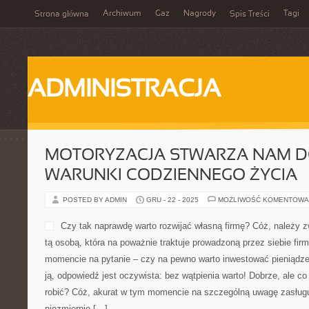
Archiwum
Gaz
Nagrody
Tagi
Strona główna
Spis Treści
ADMINISTRACJA
MOTORYZACJA STWARZA NAM D
WARUNKI CODZIENNEGO ŻYCIA
POSTED BY ADMIN
GRU - 22 - 2025
MOŻLIWOŚĆ KOMENTOWA
Czy tak naprawdę warto rozwijać własną firmę? Cóż, należy zw
tą osobą, która na poważnie traktuje prowadzoną przez siebie fi
momencie na pytanie – czy na pewno warto inwestować pieniądze 
ją, odpowiedź jest oczywista: bez wątpienia warto! Dobrze, ale 
robić? Cóż, akurat w tym momencie na szczególną uwagę zasługuj
niezmiernie […]