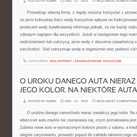
POSTED BY ADMIN
GRU - 22 - 2025
MOŻLIWOŚĆ KOMENTOWA
Prowadząc własną firmę, z reguły musimy korzystać z przewoz
że picie kolosalnej ilości wody korzystnie wpływa na funkcjonowa
producent wody butelkowanej informuje jednak, że nie każdy rodz
zdrowym napojem dla wszystkich. Jeżeli w następstwie tego ma
nadciśnieniem lub cukrzycą, picie wody z obszerna zawartością
zaszkodzić. Sód zatrzymuje wodę w organizmie oraz podnosi ciśn
CATEGORIES:
WOLONTARIAT I ZAANGAŻOWANIE SPOŁECZNE
O UROKU DANEGO AUTA NIERAZ
JEGO KOLOR. NA NIEKTÓRE AUT
POSTED BY ADMIN
GRU - 22 - 2025
MOŻLIWOŚĆ KOMENTOWA
O urodzie danego samochodu nieraz świadczy jego kolor. Na n
właściciel auta zwykle nie zastanawia się, czym pomalowana jest
Zabiera nowe auto w wymarzonym kolorze prosto z salonu, a kiedy
ulegnie zarysowaniu, prowadzi pojazd do zakładu lakierniczego ora