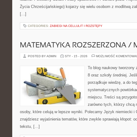
Życia Chrześcijańskiego) kojarzy się wielu osobom z modlitwą za
[…]
CATEGORIES:
ZABIEGI NA CELLULIT I ROZSTĘPY
MATEMATYKA ROZSZERZONA / 
POSTED BY ADMIN
STY - 15 - 2026
MOŻLIWOŚĆ KOMENTOWA
To blog naukowy tworzony z
8 oraz szkoły średniej. Jeś
porządkuje wiedzę, a do t
systematycznych powtórkac
miejscu. Treści są przygot
zarówno tych, którzy chcą n
osoby, które celują w lepsze wyniki. Polecamy Język niemiecki i 
znajdziesz wyjaśnienia tematów, które zwykle sprawiają kłopot: od 
tekstu, […]