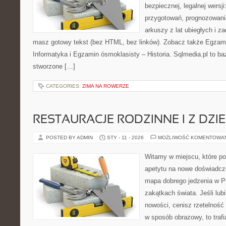
bezpiecznej, legalnej wersji
przygotowań, prognozowani
arkuszy z lat ubiegłych i z
masz gotowy tekst (bez HTML, bez linków). Zobacz także Egzami
Informatyka i Egzamin ósmoklasisty – Historia. Sqlmedia.pl to b
stworzone […]
CATEGORIES:
ZIMA NA ROWERZE
RESTAURACJE RODZINNE I Z DZI
POSTED BY ADMIN
STY - 11 - 2026
MOŻLIWOŚĆ KOMENTOWA
Witamy w miejscu, które po
apetytu na nowe doświadcze
mapa dobrego jedzenia w P
zakątkach świata. Jeśli lub
nowości, cenisz rzetelność 
w sposób obrazowy, to trafi