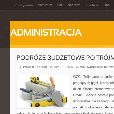
Archiwum
Gaz
Nagrody
Tagi
Strona główna
Spis Treści
ADMINISTRACJA
PODRÓŻE BUDŻETOWE PO TRÓJM
POSTED BY ADMIN
STY - 15 - 2026
MOŻLIWOŚĆ KOMENTOWA
WŻCh Trójmiasto to platfor
pragnących głębi, którzy c
dzień. Strona internetowa 
Gdyni i Sopocie została po
drogowskaz dla każdego, k
nie tylko ogłoszenia, ale t
ludzku. Polecamy Szlaki i trasy spacerowe i Podróże poza Trój