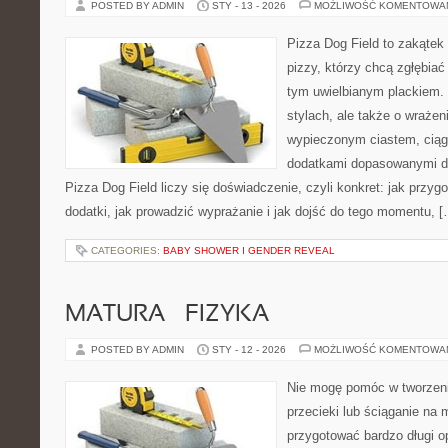
POSTED BY ADMIN
STY - 13 - 2026
MOŻLIWOŚĆ KOMENTOWA
Pizza Dog Field to zakątek
pizzy, którzy chcą zgłębiać
tym uwielbianym plackiem. 
stylach, ale także o wrażen
wypieczonym ciastem, ciąg
dodatkami dopasowanymi do
Pizza Dog Field liczy się doświadczenie, czyli konkret: jak przyg
dodatki, jak prowadzić wyprażanie i jak dojść do tego momentu, 
CATEGORIES:
BABY SHOWER I GENDER REVEAL
MATURA – FIZYKA
POSTED BY ADMIN
STY - 12 - 2026
MOŻLIWOŚĆ KOMENTOWA
Nie mogę pomóc w tworzeniu 
przecieki lub ściąganie na 
przygotować bardzo długi o