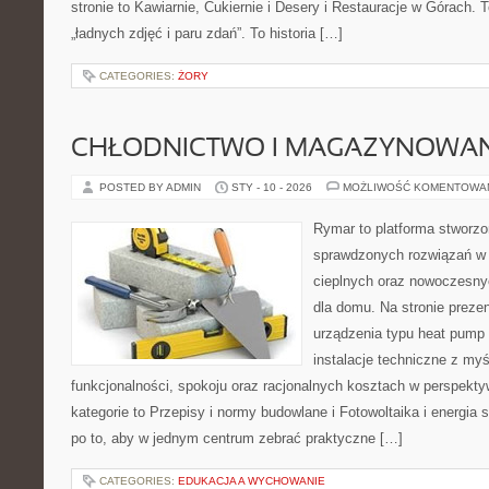
stronie to Kawiarnie, Cukiernie i Desery i Restauracje w Górach. To
„ładnych zdjęć i paru zdań”. To historia […]
CATEGORIES:
ŻORY
CHŁODNICTWO I MAGAZYNOWANI
POSTED BY ADMIN
STY - 10 - 2026
MOŻLIWOŚĆ KOMENTOWA
Rymar to platforma stworzo
sprawdzonych rozwiązań w
cieplnych oraz nowoczesn
dla domu. Na stronie prez
urządzenia typu heat pump 
instalacje techniczne z myś
funkcjonalności, spokoju oraz racjonalnych kosztach w perspektyw
kategorie to Przepisy i normy budowlane i Fotowoltaika i energia 
po to, aby w jednym centrum zebrać praktyczne […]
CATEGORIES:
EDUKACJA A WYCHOWANIE