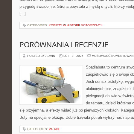
przygodę świadomie. Strona powstała z myślą o tych, którzy wol
[…]
CATEGORIES:
KOBIETY W HISTORII MOTORYZACJI
PORÓWNANIA I RECENZJE
POSTED BY ADMIN
LUT - 3 - 2026
MOŻLIWOŚĆ KOMENTOWAN
Spadlabuta to centrum stwo
zaopiekować się o swoje o
Jeśli cenisz estetykę, wyg
ulubionych par, znajdziesz
pielęgnacji obuwia w świetn
do tematu, dzięki któremu 
się przyjemna, a efekty widać już po pierwszych krokach. Kategor
Buty na specjalne okazje. Dobre trzewiki potrafi wytrzymać napr
CATEGORIES:
PADWA