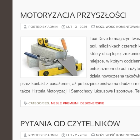
MOTORYZACJA PRZYSZŁOŚCI
POSTED BY ADMIN
LUT - 3 - 2026
MOŻLIWOŚĆ KOMENTOWAN
Taxi Drive to magazyn two
taxi, miłośnikach czterech 
którzy chcą lepiej zrozumie
miejsce, w którym codzienn
entuzjazmem do aut i użyte
działa nowoczesna taksówk
przez kontakt z pasażerem, aż po bezpieczeństwo na drodze i r
także Historia Motoryzacji i Samochody luksusowe i sportowe. Ten
CATEGORIES:
MEBLE PREMIUM I DESIGNERSKIE
PYTANIA OD CZYTELNIKÓW
POSTED BY ADMIN
LUT - 2 - 2026
MOŻLIWOŚĆ KOMENTOWAN