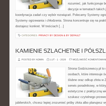
rozumieć, jak funkcjonuje 
decyzje w tematach takich 
koordynacja zadań czy wybór rozwiązań. Polecamy Systemy ogrze
Systemy ogrzewania i chłodzenia. Strona koncentruje się na prak
dostajesz konkret. W treściach […]
CATEGORIES:
PRIVACY BY DESIGN & BY DEFAULT
KAMIENIE SZLACHETNE I PÓŁSZ
POSTED BY ADMIN
LUT - 1 - 2026
MOŻLIWOŚĆ KOMENTOWAN
Strona Godziszewscy.pl to 
osobach, które interesuje ś
ślubne oraz odkup złota w 
serwis poradnikowy, w który
estetyczne z praktyczną w
szukasz czytelnego przewo
jubilerskich, chcesz lepiej zrozumieć próby złota albo planujesz 