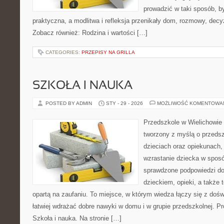
prowadzić w taki sposób, b
praktyczna, a modlitwa i refleksja przenikały dom, rozmowy, decyzj
Zobacz również: Rodzina i wartości […]
CATEGORIES:
PRZEPISY NA GRILLA
SZKOŁA I NAUKA
POSTED BY ADMIN
STY - 29 - 2026
MOŻLIWOŚĆ KOMENTOWA
Przedszkole w Wielichowie 
tworzony z myślą o przeds
dzieciach oraz opiekunach,
wzrastanie dziecka w spos
sprawdzone podpowiedzi do
dzieckiem, opieki, a także 
opartą na zaufaniu. To miejsce, w którym wiedza łączy się z do
łatwiej wdrażać dobre nawyki w domu i w grupie przedszkolnej.
Szkoła i nauka. Na stronie […]