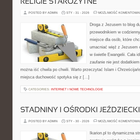
RELIGIE STAROŻYTNE
POSTED BY ADMIN
STY - 31 - 2026
MOŻLIWOŚĆ KOMENTOWA
Droga z Jezusem to blog d
przewodnikiem w codziennym
miejsce dla osób, które chc
umacniać więź z Jezusem 
w świetle Ewangelii. Cała i
zaufanie nie jest dodatkiem
można iść chwila po chwili. Warto przeczytać Islam i Chrześcija
miejsca duchowość spotyka się z […]
CATEGORIES:
INTERNET I NOWE TECHNOLOGIE
STADNINY I OŚRODKI JEŹDZIECK
POSTED BY ADMIN
STY - 30 - 2026
MOŻLIWOŚĆ KOMENTOWA
Ikarion.pl to dynamiczna st