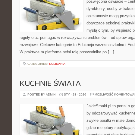
poświęcona oświacie – cen
dyrektorzy, osoby w trakcie
opiekunowie mogą pozyskać
dotyczące szkolnej praktyki
myślą o tym, by wspierać p
reguły oraz pomagać w rozwiązywaniu problemów – od spraw org
rozwojowe. Ciekawe kategorie to Edukacja wczesnoszkolna i Eduka
W praktyce ta platforma pełni rolę przewodnika po […]
CATEGORIES:
KULINARIA
KUCHNIE ŚWIATA
POSTED BY ADMIN
STY - 28 - 2026
MOŻLIWOŚĆ KOMENTOWA
JakieSmaki.pl to portal o g
by odczarowywać kuchenne
zwykłe posiłki w małe domo
gdzie receptury spotykają s
przestaje być obowiązkiem,