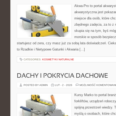
Akwa-Pro to portal akwarys
akwarystyczna jest pokazan
miejsce dla osób, które ch
zbędnego zadęcia, za to z 
skupia się na tym, byś mó
morskie w sposób bezpieczn
startujesz od zera, czy masz już za sobą lata doświadczeń. Ciek
to Rzadkie i Nietypowe Gatunki i Akwaria […]
CATEGORIES:
KOSMETYKI NATURALNE
DACHY I POKRYCIA DACHOWE
POSTED BY ADMIN
LUT - 2 - 2026
MOŻLIWOŚĆ KOMENTOWAN
Kursy Marko to portal branż
forkliftów, urządzeń roboc
spójną przestrzeń wiedzy. 
myślą o osobach, które chc