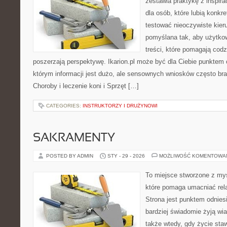
zestawia praktykę z inspira
dla osób, które lubią konkr
testować nieoczywiste kieru
pomyślana tak, aby użytkow
treści, które pomagają codz
poszerzają perspektywę. Ikarion.pl może być dla Ciebie punktem 
którym informacji jest dużo, ale sensownych wniosków często bra
Choroby i leczenie koni i Sprzęt […]
CATEGORIES:
INSTRUKTORZY I DRUŻYNOWI
SAKRAMENTY
POSTED BY ADMIN
STY - 29 - 2026
MOŻLIWOŚĆ KOMENTOWA
To miejsce stworzone z my
które pomaga umacniać rel
Strona jest punktem odniesi
bardziej świadomie żyją wiar
także wtedy, gdy życie staw