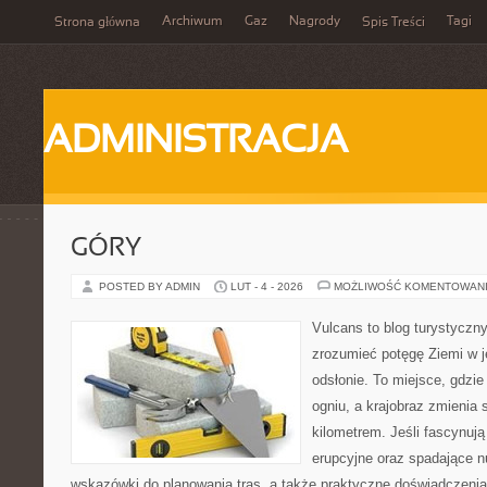
Archiwum
Gaz
Nagrody
Tagi
Strona główna
Spis Treści
ADMINISTRACJA
GÓRY
POSTED BY ADMIN
LUT - 4 - 2026
MOŻLIWOŚĆ KOMENTOWAN
Vulcans to blog turystyczny
zrozumieć potęgę Ziemi w je
odsłonie. To miejsce, gdzie 
ogniu, a krajobraz zmienia
kilometrem. Jeśli fascynują
erupcyjne oraz spadające nu
wskazówki do planowania tras, a także praktyczne doświadczenia