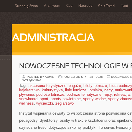
Archiwum
Gaz
Nagrody
Tagi
Strona główna
Spis Treści
ADMINISTRACJA
NOWOCZESNE TECHNOLOGIE W 
POSTED BY ADMIN
POSTED ON STY - 28 - 2026
MOŻLIWOŚĆ 
WYŁĄCZONA
Tagi:
akcesoria turystyczne
,
bagaże
,
bilety lotnicze
,
biura podróży
kajakarstwo
,
kulturystyka
,
linie lotnicze
,
lotniska
,
narty
,
nurkowan
pływanie
,
podróże lotnicze
,
podróże tematyczne
,
rejsy
,
rekreacja
,
snowboard
,
sport
,
sporty powietrzne
,
sporty wodne
,
sporty zimow
wellness
,
wycieczki
,
żeglarstwo
Instytut wspierania oświaty to współczesna strona poświęcona oś
pedagodzy, dyrektorzy, osoby w trakcie kształcenia oraz opieku
użyteczne treści dotyczące szkolnej praktyki. To serwis tworzon