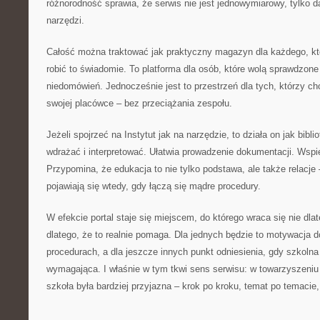
różnorodność sprawia, że serwis nie jest jednowymiarowy, tylko da
narzędzi.
Całość można traktować jak praktyczny magazyn dla każdego, kto
robić to świadomie. To platforma dla osób, które wolą sprawdzone
niedomówień. Jednocześnie jest to przestrzeń dla tych, którzy 
swojej placówce – bez przeciążania zespołu.
Jeżeli spojrzeć na Instytut jak na narzędzie, to działa on jak bib
wdrażać i interpretować. Ułatwia prowadzenie dokumentacji. Wsp
Przypomina, że edukacja to nie tylko podstawa, ale także relacje 
pojawiają się wtedy, gdy łączą się mądre procedury.
W efekcie portal staje się miejscem, do którego wraca się nie dlate
dlatego, że to realnie pomaga. Dla jednych będzie to motywacja 
procedurach, a dla jeszcze innych punkt odniesienia, gdy szkolna
wymagająca. I właśnie w tym tkwi sens serwisu: w towarzyszeniu
szkoła była bardziej przyjazna – krok po kroku, temat po temacie