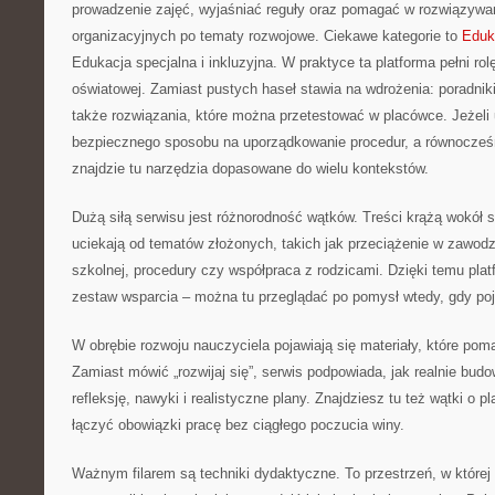
prowadzenie zajęć, wyjaśniać reguły oraz pomagać w rozwiązywa
organizacyjnych po tematy rozwojowe. Ciekawe kategorie to
Eduk
Edukacja specjalna i inkluzyjna. W praktyce ta platforma pełni ro
oświatowej. Zamiast pustych haseł stawia na wdrożenia: poradniki,
także rozwiązania, które można przetestować w placówce. Jeżeli
bezpiecznego sposobu na uporządkowanie procedur, a równocześn
znajdzie tu narzędzia dopasowane do wielu kontekstów.
Dużą siłą serwisu jest różnorodność wątków. Treści krążą wokół 
uciekają od tematów złożonych, takich jak przeciążenie w zawodzi
szkolnej, procedury czy współpraca z rodzicami. Dzięki temu plat
zestaw wsparcia – można tu przeglądać po pomysł wtedy, gdy poj
W obrębie rozwoju nauczyciela pojawiają się materiały, które pom
Zamiast mówić „rozwijaj się”, serwis podpowiada, jak realnie bu
refleksję, nawyki i realistyczne plany. Znajdziesz tu też wątki o p
łączyć obowiązki pracę bez ciągłego poczucia winy.
Ważnym filarem są techniki dydaktyczne. To przestrzeń, w które