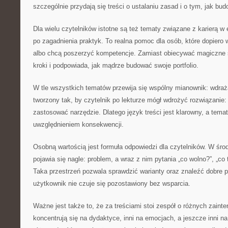
szczególnie przydają się treści o ustalaniu zasad i o tym, jak bu
Dla wielu czytelników istotne są też tematy związane z karierą w 
po zagadnienia praktyk. To realna pomoc dla osób, które dopiero
albo chcą poszerzyć kompetencje. Zamiast obiecywać magiczne s
kroki i podpowiada, jak mądrze budować swoje portfolio.
W tle wszystkich tematów przewija się wspólny mianownik: wdraża
tworzony tak, by czytelnik po lekturze mógł wdrożyć rozwiązanie:
zastosować narzędzie. Dlatego język treści jest klarowny, a tema
uwzględnieniem konsekwencji.
Osobną wartością jest formuła odpowiedzi dla czytelników. W śro
pojawia się nagle: problem, a wraz z nim pytania „co wolno?”, „co t
Taka przestrzeń pozwala sprawdzić warianty oraz znaleźć dobre p
użytkownik nie czuje się pozostawiony bez wsparcia.
Ważne jest także to, że za treściami stoi zespół o różnych zaint
koncentrują się na dydaktyce, inni na emocjach, a jeszcze inni n