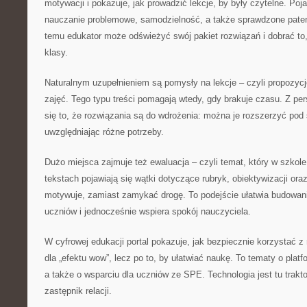
motywacji i pokazuje, jak prowadzić lekcje, by były czytelne. Poja
nauczanie problemowe, samodzielność, a także sprawdzone pate
temu edukator może odświeżyć swój pakiet rozwiązań i dobrać to,
klasy.
Naturalnym uzupełnieniem są pomysły na lekcje – czyli propozycje
zajęć. Tego typu treści pomagają wtedy, gdy brakuje czasu. Z pe
się to, że rozwiązania są do wdrożenia: można je rozszerzyć pod 
uwzględniając różne potrzeby.
Dużo miejsca zajmuje też ewaluacja – czyli temat, który w szkole
tekstach pojawiają się wątki dotyczące rubryk, obiektywizacji ora
motywuje, zamiast zamykać drogę. To podejście ułatwia budowani
uczniów i jednocześnie wspiera spokój nauczyciela.
W cyfrowej edukacji portal pokazuje, jak bezpiecznie korzystać z
dla „efektu wow”, lecz po to, by ułatwiać naukę. To tematy o platf
a także o wsparciu dla uczniów ze SPE. Technologia jest tu trakt
zastępnik relacji.