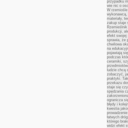
przypadku ma
wie nic o o
W rzemiośle
wykonawcą, 
materiały, t
zakup staje 
Rzemieślnik
produkcji, a
efekt swojej 
sprawia, że 
chwilowa ok
na edukacyj
pojawiają się
podczas któ
ceramiki, sz
przedmiotów.
ludzie chcą 
zobaczyć, ja
praktyki. T
przekazu doś
staje się cz
spędzania c
zakorzeniona
ogranicza się
błędy i kole
kwestia jak
prowadzenie 
łatwych dró
którego brak
widzi efekt 