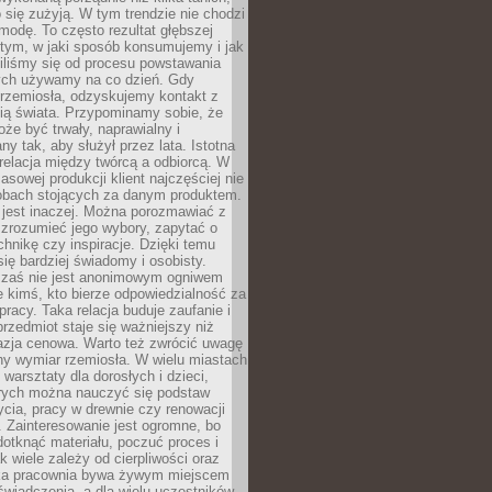
 się zużyją. W tym trendzie nie chodzi
modę. To często rezultat głębszej
d tym, w jaki sposób konsumujemy i jak
iliśmy się od procesu powstawania
rych używamy na co dzień. Gdy
rzemiosła, odzyskujemy kontakt z
ią świata. Przypominamy sobie, że
że być trwały, naprawialny i
ny tak, aby służył przez lata. Istotna
 relacja między twórcą a odbiorcą. W
sowej produkcji klient najczęściej nie
sobach stojących za danym produktem.
 jest inaczej. Można porozmawiać z
zrozumieć jego wybory, zapytać o
echnikę czy inspiracje. Dzięki temu
się bardziej świadomy i osobisty.
 zaś nie jest anonimowym ogniwem
le kimś, kto bierze odpowiedzialność za
pracy. Taka relacja buduje zaufanie i
przedmiot staje się ważniejszy niż
azja cenowa. Warto też zwrócić uwagę
ny wymiar rzemiosła. W wielu miastach
 warsztaty dla dorosłych i dzieci,
rych można nauczyć się podstaw
ycia, pracy w drewnie czy renowacji
 Zainteresowanie jest ogromne, bo
dotknąć materiału, poczuć proces i
k wiele zależy od cierpliwości oraz
aka pracownia bywa żywym miejscem
wiadczenia, a dla wielu uczestników