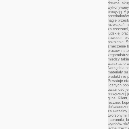
drewna, skup
wykonywanyc
precyzją. A 
przedmiotów 
nagle przes
rozwiązań, a
za rzeczami, 
ludzkiej pra
zawodem prz
pokolenie. S
zmęczenie b
pracowni sto
zegarmistrz
między taki
warsztacie 
Narzędzia no
materiały są
produkt nie 
Powstaje et
licznych po
uważność jes
najwyższej 
glina. Klien
ręcznie, kup
doświadczeni
zauważalny j
tworzonymi l
i ceramiki, 
wyrobów skó
jedną rzecz 