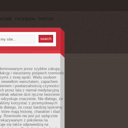
SCRIBE
FACEBOOK
TWITTER
dominowanym przez szybkie zakupy,
ukcję i nieustanny pośpiech rzemiosło
zymś z innej epoki. Wielu osobom
z niewielkim warsztatem, zapachem
ieniem i powtarzalnością czynności
h przez lata z niemal medytacyjną
jednak właśnie dziś ręczne tworzenie
odzyskuje znaczenie. Nie dlatego, że
taliśmy korzystać z przemysłowych
le dlatego, że coraz bardziej tęsknimy
które mają historię, charakter i ślad
cy. Rzemiosło nie jest już wyłącznie
ekazywanym z pokolenia na
taje się także odpowiedzią na