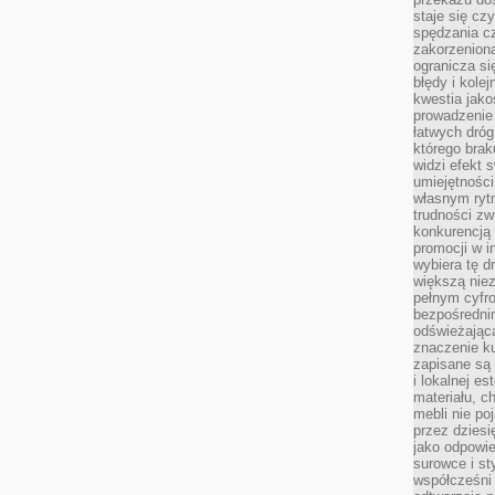
staje się cz
spędzania c
zakorzeniona
ogranicza się
błędy i kole
kwestia jak
prowadzenie 
łatwych dró
którego brak
widzi efekt 
umiejętnośc
własnym ryt
trudności zw
konkurencją
promocji w i
wybiera tę d
większą niez
pełnym cyfro
bezpośredni
odświeżając
znaczenie ku
zapisane są 
i lokalnej e
materiału, c
mebli nie po
przez dziesi
jako odpowie
surowce i st
współcześni 