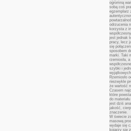
ogromną war
sobą coś pra
egzemplarz 
autentycznoś
powtarzalnoś
odrzucenia 
korzysta z i
współczesny
jest jednak t
pracy, lecz 
się połączen
sposobem doc
marki. Taki 
rzemiosła, a
współczesneg
szybki i jed
wyjątkowych,
Rzemiosło o
niezwykle pr
że wartość n
Czasem najce
które powsta
do materiału
jest dziś a
jakość, cier
znaczenie.
W świecie z
masową prod
wydaje się c
kojarzy się 