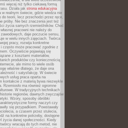
ymś więcej niż tylko ciekawą formą
zasu. Działa jak
strona edukacyjna
 w realnym świecie, gdzie wiedza nie
 do teorii, lecz przechodzi przez ręce,
jne próby. Nie bez znaczenia jest też
ości życia samych rzemieślników. Choć
własnej pracowni nie należy do
g zawodowych, daje poczucie sensu,
uje w wielu innych zajęciach. Twórca
swojej pracy, rozwija konkretne
i i często może pracować zgodnie z
mem. Oczywiście pojawiają się
iązane z kosztami materiałów,
 tanich produktów czy koniecznością
nternecie, ale mimo to wiele osób
rogę właśnie dlatego, że daje ona
ależność i satysfakcję. W świecie
wych usług praca oparta na
m kontakcie z materią bywa niezwykle
a. Rzemiosło ma również ogromne
lturowe. W tradycyjnych technikach
historie regionów, dawnych zwyczajów
stetyki. Wzory, sposoby obróbki
harakterystyczne formy naczyń czy
jawiły się przypadkiem. Powstawały
ęciolecia, a czasem przez stulecia,
dź na konkretne potrzeby, dostępne
yl życia danej społeczności. Kiedy
twórcy wracają do tych metod, nie