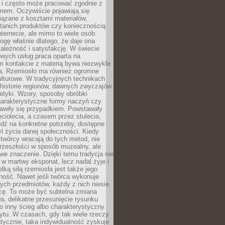
i i często może pracować zgodnie z
mem. Oczywiście pojawiają się
iązane z kosztami materiałów,
 tanich produktów czy koniecznością
nternecie, ale mimo to wiele osób
rogę właśnie dlatego, że daje ona
ależność i satysfakcję. W świecie
wych usług praca oparta na
m kontakcie z materią bywa niezwykle
a. Rzemiosło ma również ogromne
lturowe. W tradycyjnych technikach
historie regionów, dawnych zwyczajów
stetyki. Wzory, sposoby obróbki
harakterystyczne formy naczyń czy
jawiły się przypadkiem. Powstawały
ęciolecia, a czasem przez stulecia,
dź na konkretne potrzeby, dostępne
yl życia danej społeczności. Kiedy
twórcy wracają do tych metod, nie
rzeszłości w sposób muzealny, ale
owe znaczenie. Dzięki temu tradycja nie
 w martwy eksponat, lecz nadal żyje i
elką siłą rzemiosła jest także jego
ność. Nawet jeśli twórca wykonuje
ych przedmiotów, każdy z nich niesie
icę. To może być subtelna zmiana
wa, delikatne przesunięcie rysunku
o inny ścieg albo charakterystyczny
ytu. W czasach, gdy tak wiele rzeczy
tycznie, taka indywidualność zyskuje