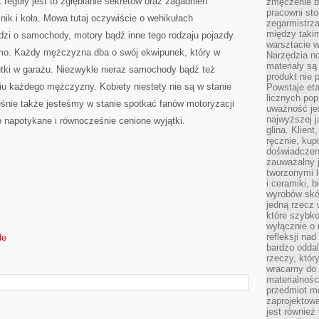
 reguły jest to zgłębianie sekretów oraz zagadnień
zmęczenie b
pracowni sto
ik i koła. Mowa tutaj oczywiście o wehikułach
zegarmistrz
między taki
zi o samochody, motory bądź inne tego rodzaju pojazdy.
warsztacie 
amo. Każdy mężczyzna dba o swój ekwipunek, który w
Narzędzia no
materiały są
tki w garażu. Niezwykle nieraz samochody bądź też
produkt nie 
 każdego mężczyzny. Kobiety niestety nie są w stanie
Powstaje et
licznych po
śnie także jesteśmy w stanie spotkać fanów motoryzacji
uważność jes
najwyższej 
o napotykane i równocześnie cenione wyjątki.
glina. Klien
ręcznie, kup
doświadczeni
zauważalny j
tworzonymi l
i ceramiki, 
wyrobów skó
jedną rzecz 
które szybko
wyłącznie o 
refleksji na
de
bardzo oddal
rzeczy, któ
wracamy do 
materialnośc
przedmiot mo
zaprojektowa
jest również