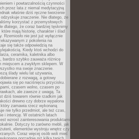
ieniem i powtarzalnością czynności
h przez lata z niemal medytacyjną
jednak właśnie dziś ręczne tworzenie
odzyskuje znaczenie. Nie dlatego, że
taliśmy korzystać z przemysłowych
le dlatego, że coraz bardziej tęsknimy
które mają historię, charakter i ślad
cy. Rzemiosło nie jest już wyłącznie
ekazywanym z pokolenia na
taje się także odpowiedzią na
ylejakością. Kiedy ktoś wchodzi do
larza, ceramika, kaletnika albo
a, bardzo szybko zauważa różnicę
m miejscem a zwykłym sklepem. W
wszystko ma swoje znaczenie.
szą ślady wielu lat używania,
 dobierane z rozwagą, a gotowy
pojawia się po naciśnięciu przycisku.
apami, czasem wolno, czasem po
prawkach, ale zawsze z uwagą. Ta
t dziś towarem równie rzadkim jak
jakości drewno czy dobrze wypalona
t, który zamawia rzecz wykonaną
uje nie tylko przedmiot, ale też czas,
e i intencję. W ostatnich latach
est wzrost zainteresowania produktami
okalnie. Dotyczy to zarówno mebli, jak
biżuterii, elementów wystroju wnętrz czy
rzanych. Coraz więcej osób woli mieć
wykonaną porządnie niż kilka tanich,