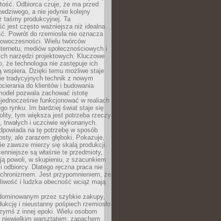
tość. Odbiorca czuje, że ma przed
wdziwego, a nie jedynie kolejny
z taśmy produkcyjnej. Ta
ć jest często ważniejsza niż idealna
ć. Powrót do rzemiosła nie oznacza
nowoczesności. Wielu twórców
nternetu, mediów społecznościowych i
ch narzędzi projektowych. Kluczowe
o, że technologia nie zastępuje ich
ją wspiera. Dzięki temu możliwe staje
ie tradycyjnych technik z nowym
ierania do klientów i budowania
model pozwala zachować istotę
 jednocześnie funkcjonować w realiach
o rynku. Im bardziej świat staje się
nolity, tym większa jest potrzeba rzeczy
 trwałych i uczciwie wykonanych.
dpowiada na tę potrzebę w sposób
osty, ale zarazem głęboki. Pokazuje,
ie zawsze mierzy się skalą produkcji.
nniejsze są właśnie te przedmioty,
ją powoli, w skupieniu, z szacunkiem
 i odbiorcy. Dlatego ręczna praca nie
nachronizmem. Jest przypomnieniem, że
pliwość i ludzka obecność wciąż mają
dominowanym przez szybkie zakupy,
ukcję i nieustanny pośpiech rzemiosło
zymś z innej epoki. Wielu osobom
z niewielkim warsztatem, zapachem