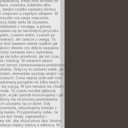
ylejakością. Kiedy ktoś wchodzi do
larza, ceramika, kaletnika albo
a, bardzo szybko zauważa różnicę
m miejscem a zwykłym sklepem. W
wszystko ma swoje znaczenie.
szą ślady wielu lat używania,
 dobierane z rozwagą, a gotowy
pojawia się po naciśnięciu przycisku.
apami, czasem wolno, czasem po
prawkach, ale zawsze z uwagą. Ta
t dziś towarem równie rzadkim jak
jakości drewno czy dobrze wypalona
t, który zamawia rzecz wykonaną
uje nie tylko przedmiot, ale też czas,
e i intencję. W ostatnich latach
est wzrost zainteresowania produktami
okalnie. Dotyczy to zarówno mebli, jak
biżuterii, elementów wystroju wnętrz czy
rzanych. Coraz więcej osób woli mieć
wykonaną porządnie niż kilka tanich,
 się zużyją. W tym trendzie nie chodzi
modę. To często rezultat głębszej
d tym, w jaki sposób konsumujemy i jak
iliśmy się od procesu powstawania
rych używamy na co dzień. Gdy
rzemiosła, odzyskujemy kontakt z
ią świata. Przypominamy sobie, że
że być trwały, naprawialny i
ny tak, aby służył przez lata. Istotna
 relacja między twórcą a odbiorcą. W