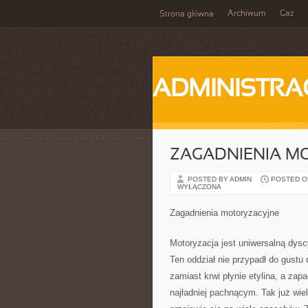
Archiwum
Gaz
Strona główna
ADMINISTRA
ZAGADNIENIA M
POSTED BY ADMIN
POSTED ON 
WYŁĄCZONA
Zagadnienia motoryzacyjne
Motoryzacja jest uniwersalną dysc
Ten oddział nie przypadł do gustu
zamiast krwi płynie etylina, a za
najładniej pachnącym. Tak już wie