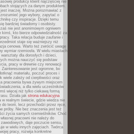
sowej produkcji klient najczęściej nie
sobach stojących za danym produktem.
 jest inaczej. Można porozmawiać z
zrozumieć jego wybory, zapytać o
echnikę czy inspiracje. Dzięki temu
się bardziej świadomy i osobisty.
 zaś nie jest anonimowym ogniwem
le kimś, kto bierze odpowiedzialność za
pracy. Taka relacja buduje zaufanie i
przedmiot staje się ważniejszy niż
azja cenowa. Warto też zwrócić uwagę
ny wymiar rzemiosła. W wielu miastach
 warsztaty dla dorosłych i dzieci,
rych można nauczyć się podstaw
ycia, pracy w drewnie czy renowacji
 Zainteresowanie jest ogromne, bo
dotknąć materiału, poczuć proces i
k wiele zależy od cierpliwości oraz
aka pracownia bywa żywym miejscem
wiadczenia, a dla wielu uczestników
ymś więcej niż tylko ciekawą formą
zasu. Działa jak
strona edukacyjna
 w realnym świecie, gdzie wiedza nie
 do teorii, lecz przechodzi przez ręce,
jne próby. Nie bez znaczenia jest też
ości życia samych rzemieślników. Choć
własnej pracowni nie należy do
g zawodowych, daje poczucie sensu,
uje w wielu innych zajęciach. Twórca
swojej pracy, rozwija konkretne