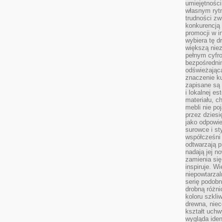
umiejętnośc
własnym ryt
trudności zw
konkurencją
promocji w i
wybiera tę d
większą niez
pełnym cyfro
bezpośredni
odświeżając
znaczenie ku
zapisane są 
i lokalnej e
materiału, c
mebli nie po
przez dziesi
jako odpowie
surowce i st
współcześni 
odtwarzają p
nadają jej n
zamienia się
inspiruje. Wi
niepowtarzal
serię podobn
drobną różn
koloru szkli
drewna, niec
kształt uchw
wygląda iden