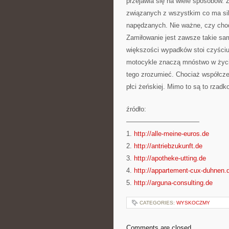
przejawia się na wiele sposobów. Z
związanych z wszystkim co ma siln
napędzanych. Nie ważne, czy chod
Zamiłowanie jest zawsze takie s
większości wypadków stoi czyściu
motocykle znaczą mnóstwo w życiu
tego zrozumieć. Chociaż współcze
płci żeńskiej. Mimo to są to rzadk
źródło:
———————————
1.
http://alle-meine-euros.de
2.
http://antriebzukunft.de
3.
http://apotheke-utting.de
4.
http://appartement-cux-duhnen.
5.
http://arguna-consulting.de
CATEGORIES:
WYSKOCZMY
Comments are closed.