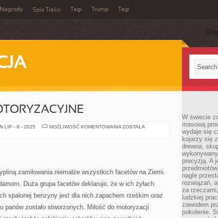
Nagrody
Tagi
Trump
Tagi
Spis Treści
SUB
CJA
OTORYZACYJNE
W świecie z
masową prod
ZAGADNIENIA
LIP - 8 - 2025
MOŻLIWOŚĆ KOMENTOWANIA
ZOSTAŁA
wydaje się c
MOTORYZACYJNE
kojarzy się 
drewna, skup
wykonywanyc
precyzją. A 
przedmiotów 
ypliną zamiłowania niemalże wszystkich facetów na Ziemi.
nagle przes
rozwiązań, a
 damom. Duża grupa facetów deklaruje, że w ich żyłach
za rzeczami, 
pach spalonej benzyny jest dla nich zapachem rześkim oraz
ludzkiej pra
zawodem prz
lu panów zostało stworzonych. Miłość do motoryzacji
pokolenie. S