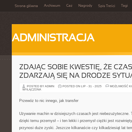
Archiwum
Gaz
Nagrody
Tagi
Strona główna
Spis Treści
ADMINISTRACJA
ZDAJĄC SOBIE KWESTIĘ, ŻE CZA
ZDARZAJĄ SIĘ NA DRODZE SYTU
POSTED BY ADMIN
POSTED ON LIP - 31 - 2025
MOŻLIWOŚĆ 
WYŁĄCZONA
Przewóz to nic innego, jak transfer
Używanie machin w dzisiejszych czasach jest niebezużyteczne. 
dzięki temu przemysł – i ten lekki i przemysł ciężki jest rozwinięt
przynosi duże zyski. Jeszcze kilkanaście czy kilkadziesiąt lat te