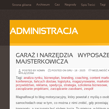
Archiwum
Gaz
Nagrody
Tagi
Strona główna
Spis Treści
ADMINISTRACJA
GARAŻ I NARZĘDZIA – WYPOSAŻ
MAJSTERKOWICZA
POSTED BY ADMIN
POSTED ON GRU - 18 - 2025
MOŻLIWOŚĆ 
WYŁĄCZONA
Tagi:
analiza rynku
,
biznesplan
,
branding
,
coaching
,
content mark
konferencje
,
łańcuch dostaw
,
logistyka
,
magazynowanie
,
marketi
przywództwo
,
reklama
,
spedycja
,
strategia
,
szkolenia biznesowe
,
zarządzanie projektami
,
zarządzanie zasobami
,
zespół
Magnaflow.pl to blog motoryzacyjny, który powstał z myślą o os
samochodach oraz w tym, co można z nimi zrobić, gdy przestają 
transportu, a zaczynają być stylem życia. To miejsce, w którym p