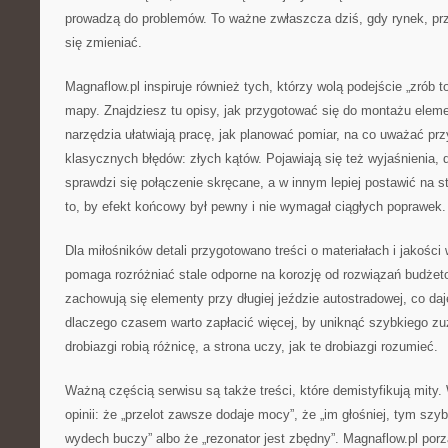
prowadzą do problemów. To ważne zwłaszcza dziś, gdy rynek, prze
się zmieniać.
Magnaflow.pl inspiruje również tych, którzy wolą podejście „zrób t
mapy. Znajdziesz tu opisy, jak przygotować się do montażu elem
narzędzia ułatwiają pracę, jak planować pomiar, na co uważać prz
klasycznych błędów: złych kątów. Pojawiają się też wyjaśnienia,
sprawdzi się połączenie skręcane, a w innym lepiej postawić na s
to, by efekt końcowy był pewny i nie wymagał ciągłych poprawek.
Dla miłośników detali przygotowano treści o materiałach i jakości
pomaga rozróżniać stale odporne na korozję od rozwiązań budżet
zachowują się elementy przy długiej jeździe autostradowej, co da
dlaczego czasem warto zapłacić więcej, by uniknąć szybkiego z
drobiazgi robią różnicę, a strona uczy, jak te drobiazgi rozumieć.
Ważną częścią serwisu są także treści, które demistyfikują mity. 
opinii: że „przelot zawsze dodaje mocy”, że „im głośniej, tym szyb
wydech buczy” albo że „rezonator jest zbędny”. Magnaflow.pl porz