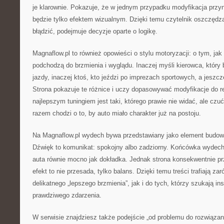
je klarownie. Pokazuje, że w jednym przypadku modyfikacja przy
będzie tylko efektem wizualnym. Dzięki temu czytelnik oszczędza
błądzić, podejmuje decyzje oparte o logikę.
Magnaflow.pl to również opowieści o stylu motoryzacji: o tym, jak
podchodzą do brzmienia i wyglądu. Inaczej myśli kierowca, który 
jazdy, inaczej ktoś, kto jeździ po imprezach sportowych, a jeszcz
Strona pokazuje te różnice i uczy dopasowywać modyfikacje do 
najlepszym tuningiem jest taki, którego prawie nie widać, ale czu
razem chodzi o to, by auto miało charakter już na postoju.
Na Magnaflow.pl wydech bywa przedstawiany jako element budow
Dźwięk to komunikat: spokojny albo zadziorny. Końcówka wydechu 
auta równie mocno jak dokładka. Jednak strona konsekwentnie pr
efekt to nie przesada, tylko balans. Dzięki temu treści trafiają z
delikatnego „lepszego brzmienia”, jak i do tych, którzy szukają ins
prawdziwego zdarzenia.
W serwisie znajdziesz także podejście „od problemu do rozwiązani