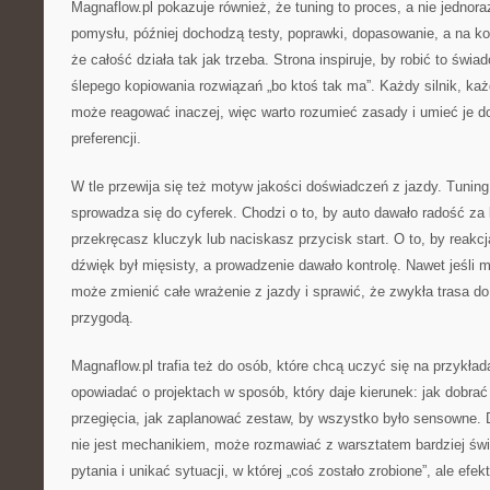
Magnaflow.pl pokazuje również, że tuning to proces, a nie jedno
pomysłu, później dochodzą testy, poprawki, dopasowanie, a na ko
że całość działa tak jak trzeba. Strona inspiruje, by robić to świad
ślepego kopiowania rozwiązań „bo ktoś tak ma”. Każdy silnik, ka
może reagować inaczej, więc warto rozumieć zasady i umieć je 
preferencji.
W tle przewija się też motyw jakości doświadczeń z jazdy. Tunin
sprowadza się do cyferek. Chodzi o to, by auto dawało radość z
przekręcasz kluczyk lub naciskasz przycisk start. O to, by reakc
dźwięk był mięsisty, a prowadzenie dawało kontrolę. Nawet jeśli m
może zmienić całe wrażenie z jazdy i sprawić, że zwykła trasa do
przygodą.
Magnaflow.pl trafia też do osób, które chcą uczyć się na przykład
opowiadać o projektach w sposób, który daje kierunek: jak dobrać
przegięcia, jak zaplanować zestaw, by wszystko było sensowne. D
nie jest mechanikiem, może rozmawiać z warsztatem bardziej św
pytania i unikać sytuacji, w której „coś zostało zrobione”, ale ef