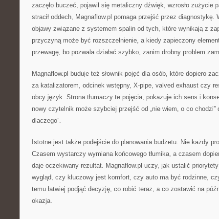
zaczęło buczeć, pojawił się metaliczny dźwięk, wzrosło zużycie pa
stracił oddech, Magnaflow.pl pomaga przejść przez diagnostykę. 
objawy związane z systemem spalin od tych, które wynikają z za
przyczyną może być rozszczelnienie, a kiedy zapieczony element
przewagę, bo pozwala działać szybko, zanim drobny problem zami
Magnaflow.pl buduje też słownik pojęć dla osób, które dopiero za
za katalizatorem, odcinek wstępny, X-pipe, valved exhaust czy re
obcy język. Strona tłumaczy te pojęcia, pokazuje ich sens i kon
nowy czytelnik może szybciej przejść od „nie wiem, o co chodzi”
dlaczego”.
Istotne jest także podejście do planowania budżetu. Nie każdy pr
Czasem wystarczy wymiana końcowego tłumika, a czasem dopier
daje oczekiwany rezultat. Magnaflow.pl uczy, jak ustalić priorytet
wygląd, czy kluczowy jest komfort, czy auto ma być rodzinne, c
temu łatwiej podjąć decyzję, co robić teraz, a co zostawić na późn
okazja.