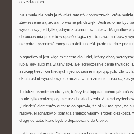
oczekiwaniom.
Na stronie nie brakuje również tematów pobocznych, które realnie
Zawieszenie są tak samo ważne jak dźwięk. Jeśli auto ma być bar
wydechowy jest tylko jednym z elementów całości. Magnaflow.pl 
do budowania projektu w sposób logiczny. Bo nawet najlepszy wyd
nie potrafi przenieść mocy na asfalt lub jeśli jazda nie daje pocz
Magnaflow.pl jest więc miejscem dla ludzi, którzy chcą motoryzacj
lubią, gdy auto ma własny styl, ale jednocześnie cenią trwałość. 
szukają treści konkretnych i jednocześnie inspirujących. Dla tych
działa układ wydechowy, co można w nim zmienić, jakie są korzyś
To także przestrzeń dla tych, którzy traktują samochód jak coś wi
to nie tylko podzespoły, ale też doświadczenia. A układ wydecho
„ludzkich” elementów auta: to on sprawia, że silnik ma głos, że au
rasowe. Magnaflow.pl pomaga znaleźć własny środek ciężkości, w
drogę do auta, które będzie dopasowane do Ciebie.
Jeśli więc interesuje Cię branża samochodowa, chcesz lepiej roz