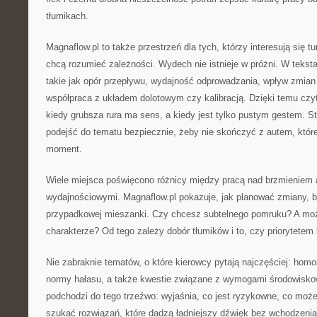
tłumikach.
Magnaflow.pl to także przestrzeń dla tych, którzy interesują się
chcą rozumieć zależności. Wydech nie istnieje w próżni. W teksta
takie jak opór przepływu, wydajność odprowadzania, wpływ zmian 
współpraca z układem dolotowym czy kalibracją. Dzięki temu czy
kiedy grubsza rura ma sens, a kiedy jest tylko pustym gestem. S
podejść do tematu bezpiecznie, żeby nie skończyć z autem, które 
moment.
Wiele miejsca poświęcono różnicy między pracą nad brzmieniem 
wydajnościowymi. Magnaflow.pl pokazuje, jak planować zmiany, 
przypadkowej mieszanki. Czy chcesz subtelnego pomruku? A mo
charakterze? Od tego zależy dobór tłumików i to, czy priorytetem
Nie zabraknie tematów, o które kierowcy pytają najczęściej: homol
normy hałasu, a także kwestie związane z wymogami środowisko
podchodzi do tego trzeźwo: wyjaśnia, co jest ryzykowne, co może 
szukać rozwiązań, które dadzą ładniejszy dźwięk bez wchodzenia