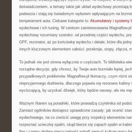
doświadczeniem, a tematy takie jak układ wydechowy przestają
podwozia i stają się świadomym wyborem wpływającym na brzmie
temperament auta. Ciekawe kategorie to:
Akumulatory i systemy 
wydechowe i ich tuning. W centrum zainteresowania Magnaflow.pl 
wydechowy rozumiany szeroko: od przedniej części wydechu, prze
GPF, rezonator, aż po końcówkę wydechu i detale, które dla jedn
innych kluczowym elementem całości: przekroje, stopy, złącza,
To jednak nie jest strona wyłącznie o częściach. To biblioteka w
rozsądne decyzje, gdy chcesz, by Twoje auto brzmiało lepiej, jecha
przypadkowych problemów. Magnaflow.pl tłumaczy, czym różni się
nieprzyjemnego dudnienia, dlaczego pojawia się rezonans kabiny 
wyciszającą, by uzyskać dźwięk, który będzie rasowy, ale nie mę
Ważnym filarem są poradniki, które prowadzą czytelnika od pods
Zamiast ogólników dostajesz sprawdzone zasady: jak ocenić sta
wydechowego, na co zwrócić uwagę przy inspekcji elementów nar
rozpoznać ucieczkę spalin, skąd bierze się zapach spalin w kabin
flex i czemu drobna nieszczelność potrafi zepsuć kulturę pracy b