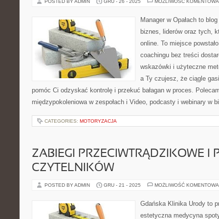
POSTED BY ADMIN
GRU - 26 - 2025
MOŻLIWOŚĆ KOMENTOWA
Manager w Opałach to blog
biznes, liderów oraz tych, k
online. To miejsce powstało
coachingu bez treści dosta
wskazówki i użyteczne meto
a Ty czujesz, że ciągle gas
pomóc Ci odzyskać kontrolę i przekuć bałagan w proces. Poleca
międzypokoleniowa w zespołach i Video, podcasty i webinary w b
CATEGORIES:
MOTORYZACJA
ZABIEGI PRZECIWTRĄDZIKOWE I 
CZYTELNIKÓW
POSTED BY ADMIN
GRU - 21 - 2025
MOŻLIWOŚĆ KOMENTOWA
Gdańska Klinika Urody to p
estetyczna medycyna spoty