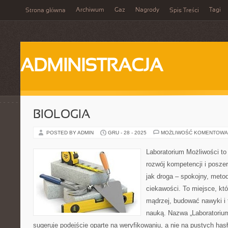
Archiwum
Gaz
Nagrody
Tagi
Strona główna
Spis Treści
ADMINISTRACJA
BIOLOGIA
POSTED BY ADMIN
GRU - 28 - 2025
MOŻLIWOŚĆ KOMENTOWA
Laboratorium Możliwości to
rozwój kompetencji i posze
jak droga – spokojny, meto
ciekawości. To miejsce, kt
mądrzej, budować nawyki i 
nauką. Nazwa „Laboratorium
sugeruje podejście oparte na weryfikowaniu, a nie na pustych has