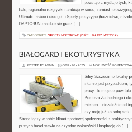
powstaje z myślą o tych, kt
hale, regionalne rozgrywki i ambicję w sercu, zamiast telewizyjn
Ultimate frisbee i disc golf i Sporty precyzyjne (łucznictwo, strz
DAPTORUN znajduje się gracz […]
CATEGORIES:
SPORTY MOTOROWE (ŻUŻEL, RAJDY, MOTOGP)
BIAŁOGARD I EKOTURYSTYKA
POSTED BY ADMIN
GRU - 20 - 2025
MOŻLIWOŚĆ KOMENTOWA
Silny Szczecin to lokalny po
siła nie jest przypadkiem, t
pracy. To miejsce powstało
Pomorza Zachodniego i okol
miejsca – niezależnie od te
czy mają już za sobą setki
Strona łączy w sobie klimat sportowej społeczności z praktyczn
pustych haseł stawia na czytelne wskazówki i inspirację do […]