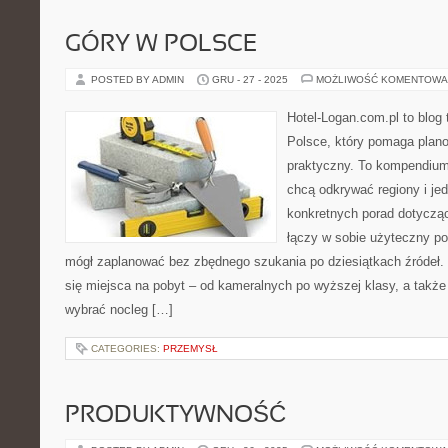
GÓRY W POLSCE
POSTED BY ADMIN
GRU - 27 - 2025
MOŻLIWOŚĆ KOMENTOWA
Hotel-Logan.com.pl to blog
Polsce, który pomaga plan
praktyczny. To kompendium 
chcą odkrywać regiony i je
konkretnych porad dotyczą
łączy w sobie użyteczny por
mógł zaplanować bez zbędnego szukania po dziesiątkach źródeł.
się miejsca na pobyt – od kameralnych po wyższej klasy, a takż
wybrać nocleg […]
CATEGORIES:
PRZEMYSŁ
PRODUKTYWNOŚĆ