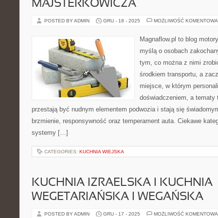
MAJSTERKOWICZA
POSTED BY ADMIN
GRU - 18 - 2025
MOŻLIWOŚĆ KOMENTOWA
Magnaflow.pl to blog motory
myślą o osobach zakochan
tym, co można z nimi zrobić
środkiem transportu, a zac
miejsce, w którym personal
doświadczeniem, a tematy 
przestają być nudnym elementem podwozia i stają się świadom
brzmienie, responsywność oraz temperament auta. Ciekawe katego
systemy […]
CATEGORIES:
KUCHNIA WIEJSKA
KUCHNIA IZRAELSKA I KUCHNIA
WEGETARIAŃSKA I WEGAŃSKA
POSTED BY ADMIN
GRU - 17 - 2025
MOŻLIWOŚĆ KOMENTOWA