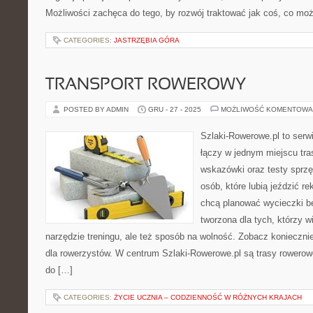
Możliwości zachęca do tego, by rozwój traktować jak coś, co mo
CATEGORIES:
JASTRZĘBIA GÓRA
TRANSPORT ROWEROWY
POSTED BY ADMIN
GRU - 27 - 2025
MOŻLIWOŚĆ KOMENTOWA
Szlaki-Rowerowe.pl to serwi
łączy w jednym miejscu tra
wskazówki oraz testy sprzęt
osób, które lubią jeździć re
chcą planować wycieczki be
tworzona dla tych, którzy w
narzędzie treningu, ale też sposób na wolność. Zobacz koniecznie
dla rowerzystów. W centrum Szlaki-Rowerowe.pl są trasy rowero
do […]
CATEGORIES:
ŻYCIE UCZNIA – CODZIENNOŚĆ W RÓŻNYCH KRAJACH