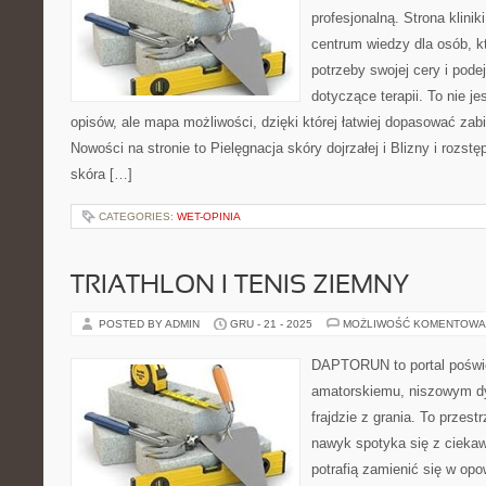
profesjonalną. Strona klini
centrum wiedzy dla osób, k
potrzeby swojej cery i pod
dotyczące terapii. To nie je
opisów, ale mapa możliwości, dzięki której łatwiej dopasować zabi
Nowości na stronie to Pielęgnacja skóry dojrzałej i Blizny i rozst
skóra […]
CATEGORIES:
WET-OPINIA
TRIATHLON I TENIS ZIEMNY
POSTED BY ADMIN
GRU - 21 - 2025
MOŻLIWOŚĆ KOMENTOWA
DAPTORUN to portal poświ
amatorskiemu, niszowym dy
frajdzie z grania. To przest
nawyk spotyka się z ciekaw
potrafią zamienić się w opo