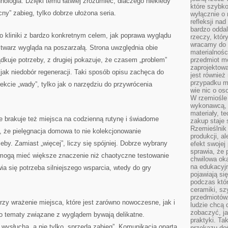
nologia. Dzięki temu łatwiej zrozumieć, dlaczego niekiedy
które szybko
cny” zabieg, tylko dobrze ułożona seria.
wyłącznie o 
refleksji na
bardzo oddal
 kliniki z bardzo konkretnym celem, jak poprawa wyglądu
rzeczy, któ
wracamy do 
e twarz wygląda na poszarzałą. Strona uwzględnia obie
materialnośc
ądkuje potrzeby, z drugiej pokazuje, że czasem „problem”
przedmiot mo
zaprojektowa
jak niedobór regeneracji. Taki sposób opisu zachęca do
jest również
przypadku ma
ekcie „wady”, tylko jak o narzędziu do przywrócenia
wie nic o o
W rzemiośle
wykonawcą, 
materiały, t
ie brakuje też miejsca na codzienną rutynę i świadome
zakup staje 
Rzemieślnik
 że pielęgnacja domowa to nie kolekcjonowanie
produkcji, a
by. Zamiast „więcej”, liczy się spójniej. Dobrze wybrany
efekt swojej 
sprawia, że 
mogą mieć większe znaczenie niż chaotyczne testowanie
chwilowa ok
na edukacyj
ia się potrzeba silniejszego wsparcia, wtedy do gry
pojawiają się
podczas któ
ceramiki, sz
przedmiotów.
orzy wrażenie miejsca, które jest zarówno nowoczesne, jak i
ludzie chcą 
zobaczyć, ja
bo tematy związane z wyglądem bywają delikatne.
praktyki. T
wysłucha, a nie tylko „sprzeda zabieg”. Komunikacja oparta
przekazu doś