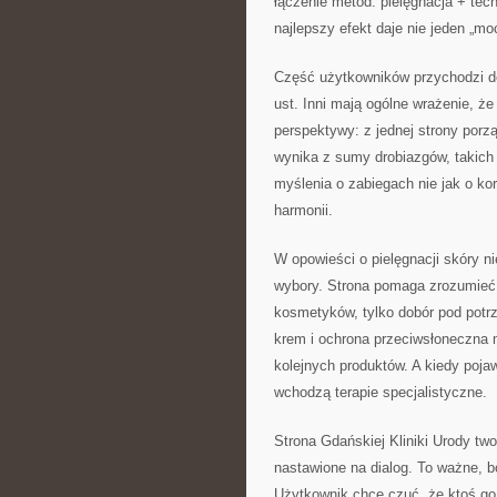
łączenie metod: pielęgnacja + tech
najlepszy efekt daje nie jeden „mo
Część użytkowników przychodzi do
ust. Inni mają ogólne wrażenie, ż
perspektywy: z jednej strony porz
wynika z sumy drobiazgów, takich 
myślenia o zabiegach nie jak o kor
harmonii.
W opowieści o pielęgnacji skóry n
wybory. Strona pomaga zrozumieć,
kosmetyków, tylko dobór pod potrze
krem i ochrona przeciwsłoneczna 
kolejnych produktów. A kiedy pojaw
wchodzą terapie specjalistyczne.
Strona Gdańskiej Kliniki Urody tw
nastawione na dialog. To ważne, 
Użytkownik chce czuć, że ktoś go 