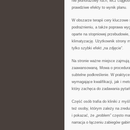
nie jednorazowy ruch, lecz ciągło
prawdziwe efekty to wynik planu.
W obszarze terapii cery kluczowe 
podrażnieniu, a także poprawa wy
oparte na stopniowej przebudowie,
klimatyzację. Użytkownik strony m
tylko szybki efekt „na zdjęcie”.
Na stronie ważne miejsce zajmują 
zaawansowaną. Mowa o procedurac
subtelne podkreślenie. W praktyc
wymagające kwalifikacji, jak i me
który zachęca do zadawania pytań
Część osób trafia do kliniki z myś
też osoby, którym zależy na zred
i pokazać, że „problem” często ma
narracja o łączeniu zabiegów gabin