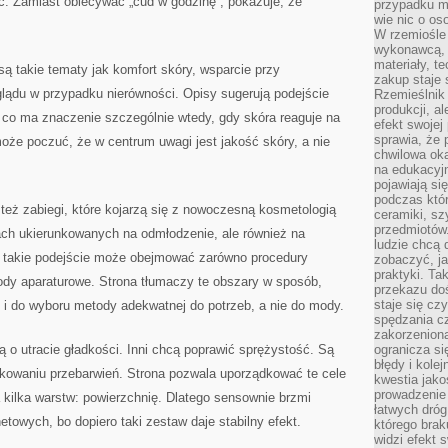
ść. Zamiast obiecywać „cud w godzinę”, pokazuje, że
przypadku ma
wie nic o o
W rzemiośle
wykonawcą, 
materiały, t
są takie tematy jak komfort skóry, wsparcie przy
zakup staje 
glądu w przypadku nierówności. Opisy sugerują podejście
Rzemieślnik
produkcji, a
 co ma znaczenie szczególnie wtedy, gdy skóra reaguje na
efekt swojej 
sprawia, że 
oże poczuć, że w centrum uwagi jest jakość skóry, a nie
chwilowa ok
na edukacyj
pojawiają się
podczas któ
też zabiegi, które kojarzą się z nowoczesną kosmetologią
ceramiki, sz
przedmiotów.
h ukierunkowanych na odmłodzenie, ale również na
ludzie chcą 
e takie podejście może obejmować zarówno procedury
zobaczyć, ja
praktyki. T
tody aparaturowe. Strona tłumaczy te obszary w sposób,
przekazu doś
staje się cz
 i do wyboru metody adekwatnej do potrzeb, a nie do mody.
spędzania c
zakorzeniona
lą o utracie gładkości. Inni chcą poprawić sprężystość. Są
ogranicza się
błędy i kole
ukowaniu przebarwień. Strona pozwala uporządkować te cele
kwestia jak
prowadzenie 
 kilka warstw: powierzchnię. Dlatego sensownie brzmi
łatwych dró
etowych, bo dopiero taki zestaw daje stabilny efekt.
którego brak
widzi efekt 