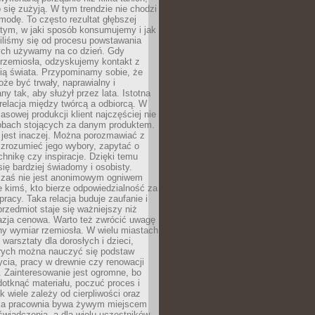
 się zużyją. W tym trendzie nie chodzi
modę. To często rezultat głębszej
d tym, w jaki sposób konsumujemy i jak
iliśmy się od procesu powstawania
rych używamy na co dzień. Gdy
rzemiosła, odzyskujemy kontakt z
ią świata. Przypominamy sobie, że
że być trwały, naprawialny i
ny tak, aby służył przez lata. Istotna
 relacja między twórcą a odbiorcą. W
sowej produkcji klient najczęściej nie
sobach stojących za danym produktem.
 jest inaczej. Można porozmawiać z
zrozumieć jego wybory, zapytać o
echnikę czy inspiracje. Dzięki temu
się bardziej świadomy i osobisty.
 zaś nie jest anonimowym ogniwem
le kimś, kto bierze odpowiedzialność za
pracy. Taka relacja buduje zaufanie i
przedmiot staje się ważniejszy niż
azja cenowa. Warto też zwrócić uwagę
ny wymiar rzemiosła. W wielu miastach
 warsztaty dla dorosłych i dzieci,
rych można nauczyć się podstaw
ycia, pracy w drewnie czy renowacji
 Zainteresowanie jest ogromne, bo
dotknąć materiału, poczuć proces i
k wiele zależy od cierpliwości oraz
aka pracownia bywa żywym miejscem
wiadczenia, a dla wielu uczestników