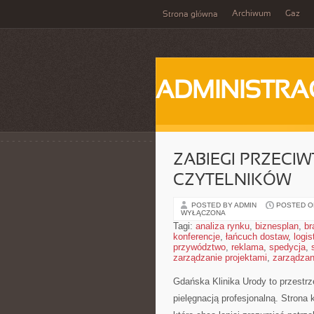
Archiwum
Gaz
Strona główna
ADMINISTRA
ZABIEGI PRZECI
CZYTELNIKÓW
POSTED BY ADMIN
POSTED ON
WYŁĄCZONA
Tagi:
analiza rynku
,
biznesplan
,
br
konferencje
,
łańcuch dostaw
,
logis
przywództwo
,
reklama
,
spedycja
,
zarządzanie projektami
,
zarządzan
Gdańska Klinika Urody to przestr
pielęgnacją profesjonalną. Strona 