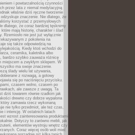
ieniem i powtarzalnością czynności
h przez lata z niemal medytacyjną
jednak właśnie dziś ręczne tworzenie
odzyskuje znaczenie. Nie dlatego, że
taliśmy korzystać z przemysłowych
le dlatego, że coraz bardziej tęsknimy
które mają historię, charakter i ślad
cy. Rzemiosło nie jest już wyłącznie
ekazywanym z pokolenia na
taje się także odpowiedzią na
ylejakością. Kiedy ktoś wchodzi do
larza, ceramika, kaletnika albo
a, bardzo szybko zauważa różnicę
m miejscem a zwykłym sklepem. W
wszystko ma swoje znaczenie.
szą ślady wielu lat używania,
 dobierane z rozwagą, a gotowy
pojawia się po naciśnięciu przycisku.
apami, czasem wolno, czasem po
prawkach, ale zawsze z uwagą. Ta
t dziś towarem równie rzadkim jak
jakości drewno czy dobrze wypalona
t, który zamawia rzecz wykonaną
uje nie tylko przedmiot, ale też czas,
e i intencję. W ostatnich latach
est wzrost zainteresowania produktami
okalnie. Dotyczy to zarówno mebli, jak
biżuterii, elementów wystroju wnętrz czy
rzanych. Coraz więcej osób woli mieć
wykonaną porządnie niż kilka tanich,