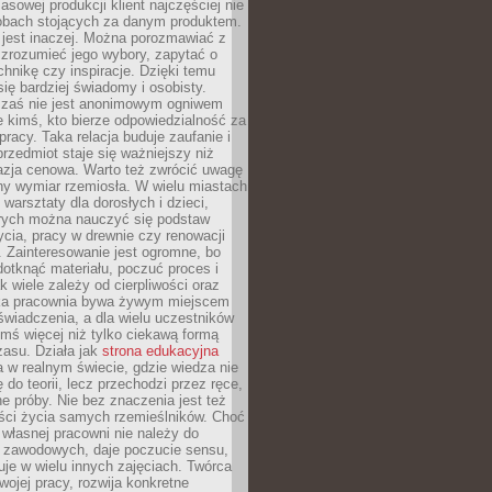
sowej produkcji klient najczęściej nie
sobach stojących za danym produktem.
 jest inaczej. Można porozmawiać z
zrozumieć jego wybory, zapytać o
echnikę czy inspiracje. Dzięki temu
się bardziej świadomy i osobisty.
 zaś nie jest anonimowym ogniwem
le kimś, kto bierze odpowiedzialność za
pracy. Taka relacja buduje zaufanie i
przedmiot staje się ważniejszy niż
azja cenowa. Warto też zwrócić uwagę
ny wymiar rzemiosła. W wielu miastach
 warsztaty dla dorosłych i dzieci,
rych można nauczyć się podstaw
ycia, pracy w drewnie czy renowacji
 Zainteresowanie jest ogromne, bo
dotknąć materiału, poczuć proces i
k wiele zależy od cierpliwości oraz
aka pracownia bywa żywym miejscem
wiadczenia, a dla wielu uczestników
ymś więcej niż tylko ciekawą formą
zasu. Działa jak
strona edukacyjna
 w realnym świecie, gdzie wiedza nie
 do teorii, lecz przechodzi przez ręce,
jne próby. Nie bez znaczenia jest też
ości życia samych rzemieślników. Choć
własnej pracowni nie należy do
g zawodowych, daje poczucie sensu,
uje w wielu innych zajęciach. Twórca
swojej pracy, rozwija konkretne