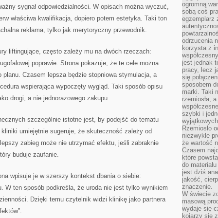
ogromną war
 ważny sygnał odpowiedzialności. W opisach można wyczuć,
sobą coś pra
ierw właściwa kwalifikacja, dopiero potem estetyka. Taki ton
egzemplarz 
autentycznoś
nachalna reklama, tylko jak merytoryczny przewodnik.
powtarzalnoś
odrzucenia 
korzysta z i
ry liftingujące, często zależy mu na dwóch rzeczach:
współczesny
jest jednak t
długofalowej poprawie. Strona pokazuje, że te cele można
pracy, lecz 
 planu. Czasem lepsza będzie stopniowa stymulacja, a
się połączen
sposobem doc
cedura wspierająca wypoczęty wygląd. Taki sposób opisu
marki. Taki 
jako drogi, a nie jednorazowego zakupu.
rzemiosła, a
współczesneg
szybki i jed
ecznych szczególnie istotne jest, by podejść do tematu
wyjątkowych,
Rzemiosło o
liniki umiejętnie sugeruje, że skuteczność zależy od
niezwykle pr
lepszy zabieg może nie utrzymać efektu, jeśli zabraknie
że wartość n
Czasem najce
tóry buduje zaufanie.
które powsta
do materiału
jest dziś a
rona wpisuje je w szerszy kontekst dbania o siebie:
jakość, cier
znaczenie.
u. W ten sposób podkreśla, że uroda nie jest tylko wynikiem
W świecie z
ienności. Dzięki temu czytelnik widzi klinikę jako partnera
masową prod
wydaje się c
efektów”.
kojarzy się 