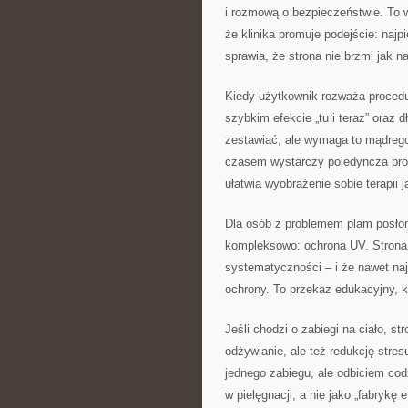
i rozmową o bezpieczeństwie. To
że klinika promuje podejście: najp
sprawia, że strona nie brzmi jak 
Kiedy użytkownik rozważa procedu
szybkim efekcie „tu i teraz” oraz 
zestawiać, ale wymaga to mądrego
czasem wystarczy pojedyncza pro
ułatwia wyobrażenie sobie terapii 
Dla osób z problemem plam posłon
kompleksowo: ochrona UV. Strona k
systematyczności – i że nawet naj
ochrony. To przekaz edukacyjny, k
Jeśli chodzi o zabiegi na ciało, st
odżywianie, ale też redukcję stres
jednego zabiegu, ale odbiciem codz
w pielęgnacji, a nie jako „fabrykę 