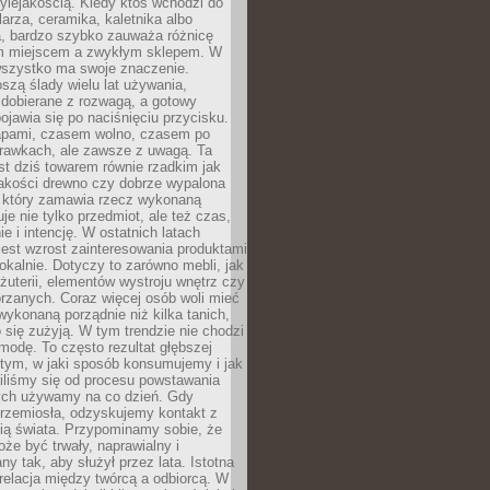
ylejakością. Kiedy ktoś wchodzi do
larza, ceramika, kaletnika albo
a, bardzo szybko zauważa różnicę
m miejscem a zwykłym sklepem. W
wszystko ma swoje znaczenie.
szą ślady wielu lat używania,
 dobierane z rozwagą, a gotowy
pojawia się po naciśnięciu przycisku.
apami, czasem wolno, czasem po
prawkach, ale zawsze z uwagą. Ta
t dziś towarem równie rzadkim jak
jakości drewno czy dobrze wypalona
t, który zamawia rzecz wykonaną
uje nie tylko przedmiot, ale też czas,
e i intencję. W ostatnich latach
est wzrost zainteresowania produktami
okalnie. Dotyczy to zarówno mebli, jak
biżuterii, elementów wystroju wnętrz czy
rzanych. Coraz więcej osób woli mieć
wykonaną porządnie niż kilka tanich,
 się zużyją. W tym trendzie nie chodzi
modę. To często rezultat głębszej
d tym, w jaki sposób konsumujemy i jak
iliśmy się od procesu powstawania
rych używamy na co dzień. Gdy
rzemiosła, odzyskujemy kontakt z
ią świata. Przypominamy sobie, że
że być trwały, naprawialny i
ny tak, aby służył przez lata. Istotna
 relacja między twórcą a odbiorcą. W