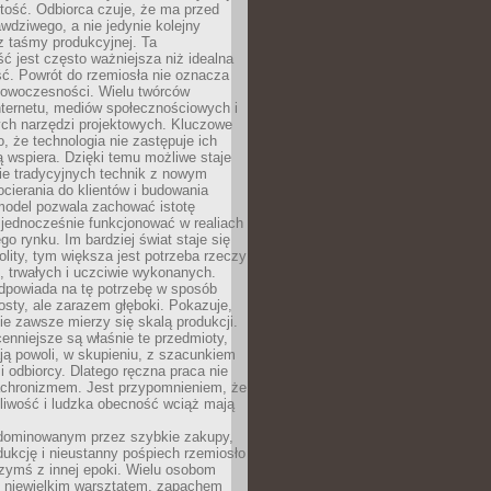
tość. Odbiorca czuje, że ma przed
wdziwego, a nie jedynie kolejny
z taśmy produkcyjnej. Ta
ć jest często ważniejsza niż idealna
ć. Powrót do rzemiosła nie oznacza
nowoczesności. Wielu twórców
nternetu, mediów społecznościowych i
ch narzędzi projektowych. Kluczowe
o, że technologia nie zastępuje ich
ją wspiera. Dzięki temu możliwe staje
ie tradycyjnych technik z nowym
ierania do klientów i budowania
model pozwala zachować istotę
 jednocześnie funkcjonować w realiach
o rynku. Im bardziej świat staje się
nolity, tym większa jest potrzeba rzeczy
 trwałych i uczciwie wykonanych.
dpowiada na tę potrzebę w sposób
osty, ale zarazem głęboki. Pokazuje,
ie zawsze mierzy się skalą produkcji.
nniejsze są właśnie te przedmioty,
ją powoli, w skupieniu, z szacunkiem
 i odbiorcy. Dlatego ręczna praca nie
nachronizmem. Jest przypomnieniem, że
pliwość i ludzka obecność wciąż mają
dominowanym przez szybkie zakupy,
ukcję i nieustanny pośpiech rzemiosło
zymś z innej epoki. Wielu osobom
z niewielkim warsztatem, zapachem