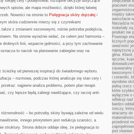
eby swojej cery i podejmować rozsądne decyzje dotyczące
zmęczenie b
pracowni sto
rtowych opisów, ale mapa możliwości, dzięki której łatwiej
zegarmistrz
między taki
rzeb. Nowości na stronie to
Pielęgnacja skóry dojrzałej
i
warsztacie 
tórym skóra codziennie mierzy się z czynnikami
Narzędzia no
materiały są
 także z zmianami sezonowymi, rośnie potrzeba podejścia,
produkt nie 
stwem. Na stronie wyraźnie widać, że celem jest harmonia –
Powstaje et
licznych po
e drobnych linii, wsparcie jędrności, a przy tym zachowanie
uważność jes
najwyższej 
 oznacza to nacisk na planowanie zabiegów oraz na
glina. Klien
ręcznie, kup
doświadczeni
zauważalny j
 ścieżkę od pierwszej inspiracji do świadomego wyboru.
tworzonymi l
i ceramiki, 
ltacja – rozmowa, podczas której analizuje się stan cery i
wyrobów skó
e przekaz: najpierw analiza problemu, potem plan terapii.
jedną rzecz 
które szybko
ać, czy lepsze będą zabiegi nawilżające, czy raczej anti-
wyłącznie o 
refleksji na
bardzo oddal
rzeczy, któ
óżnorodność – bo potrzeby skóry bywają zależne od wielu
wracamy do 
materialnośc
nawilżenie, innego priorytetem jest redukcja szarości, a
przedmiot mo
zaprojektowa
 struktury. Strona dobrze oddaje ideę, że pielęgnacja to
jest również