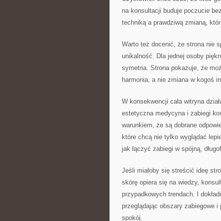
na konsultacji buduje poczucie be
techniką a prawdziwą zmianą, któ
Warto też docenić, że strona nie 
unikalność. Dla jednej osoby piękn
symetria. Strona pokazuje, że mo
harmonia, a nie zmiana w kogoś i
W konsekwencji cała witryna dział
estetyczna medycyna i zabiegi k
warunkiem, że są dobrane odpowied
które chcą nie tylko wyglądać lepie
jak łączyć zabiegi w spójną, długo
Jeśli miałoby się streścić ideę st
skórę opiera się na wiedzy, konsul
przypadkowych trendach. I dokładn
przeglądając obszary zabiegowe i 
spokój.