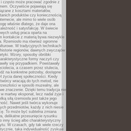
i i często może pracować zgodnie z
mem. Oczywiście pojawiają się
iązane z kosztami materiałów,
 tanich produktów czy koniecznością
nternecie, ale mimo to wiele osób
rogę właśnie dlatego, że daje ona
ależność i satysfakcję. W świecie
wych usług praca oparta na
m kontakcie z materią bywa niezwykle
a. Rzemiosło ma również ogromne
lturowe. W tradycyjnych technikach
historie regionów, dawnych zwyczajów
stetyki. Wzory, sposoby obróbki
harakterystyczne formy naczyń czy
jawiły się przypadkiem. Powstawały
ęciolecia, a czasem przez stulecia,
dź na konkretne potrzeby, dostępne
yl życia danej społeczności. Kiedy
twórcy wracają do tych metod, nie
rzeszłości w sposób muzealny, ale
owe znaczenie. Dzięki temu tradycja nie
 w martwy eksponat, lecz nadal żyje i
elką siłą rzemiosła jest także jego
ność. Nawet jeśli twórca wykonuje
ych przedmiotów, każdy z nich niesie
icę. To może być subtelna zmiana
wa, delikatne przesunięcie rysunku
o inny ścieg albo charakterystyczny
ytu. W czasach, gdy tak wiele rzeczy
tycznie, taka indywidualność zyskuje