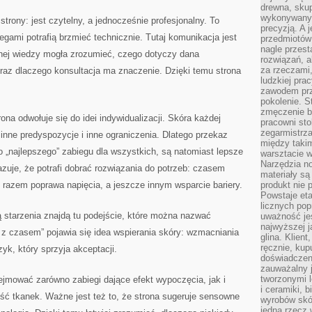
drewna, skup
wykonywanyc
trony: jest czytelny, a jednocześnie profesjonalny. To
precyzją. A 
gami potrafią brzmieć technicznie. Tutaj komunikacja jest
przedmiotów 
nagle przes
znej wiedzy mogła zrozumieć, czego dotyczy dana
rozwiązań, a
za rzeczami, 
 oraz dlaczego konsultacja ma znaczenie. Dzięki temu strona
ludzkiej pra
zawodem prz
pokolenie. S
zmęczenie b
ona odwołuje się do idei indywidualizacji. Skóra każdej
pracowni sto
zegarmistrz
nne predyspozycje i inne ograniczenia. Dlatego przekaz
między taki
go „najlepszego” zabiegu dla wszystkich, są natomiast lepsze
warsztacie 
Narzędzia no
azuje, że potrafi dobrać rozwiązania do potrzeb: czasem
materiały są
razem poprawa napięcia, a jeszcze innym wsparcie bariery.
produkt nie 
Powstaje et
licznych po
 starzenia znajdą tu podejście, które można nazwać
uważność jes
najwyższej 
 z czasem” pojawia się idea wspierania skóry: wzmacniania
glina. Klien
ręcznie, kup
zyk, który sprzyja akceptacji.
doświadczeni
zauważalny j
tworzonymi l
ejmować zarówno zabiegi dające efekt wypoczęcia, jak i
i ceramiki, 
ść tkanek. Ważne jest też to, że strona sugeruje sensowne
wyrobów skó
jedną rzecz 