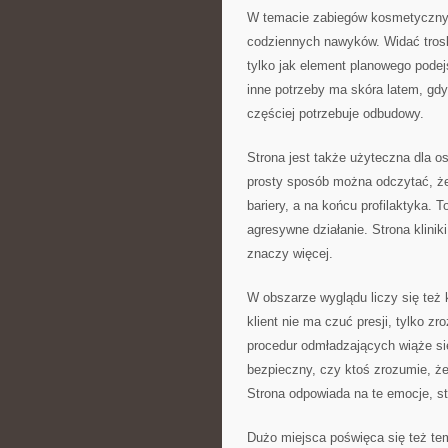
W temacie zabiegów kosmetycznych
codziennych nawyków. Widać troskę 
tylko jak element planowego podej
inne potrzeby ma skóra latem, gdy
częściej potrzebuje odbudowy.
Strona jest także użyteczna dla o
prosty sposób można odczytać, że
bariery, a na końcu profilaktyka. 
agresywne działanie. Strona klinik
znaczy więcej.
W obszarze wyglądu liczy się też 
klient nie ma czuć presji, tylko z
procedur odmładzających wiąże się
bezpieczny, czy ktoś zrozumie, że
Strona odpowiada na te emocje, s
Dużo miejsca poświęca się też te