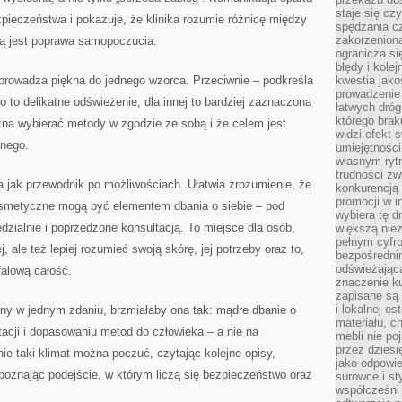
staje się cz
zpieczeństwa i pokazuje, że klinika rozumie różnicę między
spędzania c
zakorzeniona
rą jest poprawa samopoczucia.
ogranicza się
błędy i kole
sprowadza piękna do jednego wzorca. Przeciwnie – podkreśla
kwestia jak
prowadzenie 
o to delikatne odświeżenie, dla innej to bardziej zaznaczona
łatwych dró
którego brak
żna wybierać metody w zgodzie ze sobą i że celem jest
widzi efekt 
nnego.
umiejętnośc
własnym ryt
trudności zw
a jak przewodnik po możliwościach. Ułatwia zrozumienie, że
konkurencją
promocji w i
osmetyczne mogą być elementem dbania o siebie – pod
wybiera tę d
zialnie i poprzedzone konsultacją. To miejsce dla osób,
większą niez
pełnym cyfro
j, ale też lepiej rozumieć swoją skórę, jej potrzeby oraz to,
bezpośredni
odświeżając
falową całość.
znaczenie ku
zapisane są 
i lokalnej e
rony w jednym zdaniu, brzmiałaby ona tak: mądre dbanie o
materiału, c
tacji i dopasowaniu metod do człowieka – a nie na
mebli nie po
przez dziesi
ie taki klimat można poczuć, czytając kolejne opisy,
jako odpowie
poznając podejście, w którym liczą się bezpieczeństwo oraz
surowce i st
współcześni 