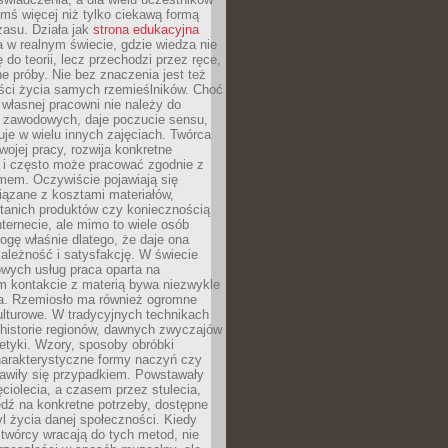
ymś więcej niż tylko ciekawą formą
zasu. Działa jak
strona edukacyjna
 w realnym świecie, gdzie wiedza nie
 do teorii, lecz przechodzi przez ręce,
jne próby. Nie bez znaczenia jest też
ości życia samych rzemieślników. Choć
własnej pracowni nie należy do
g zawodowych, daje poczucie sensu,
uje w wielu innych zajęciach. Twórca
swojej pracy, rozwija konkretne
i i często może pracować zgodnie z
mem. Oczywiście pojawiają się
iązane z kosztami materiałów,
 tanich produktów czy koniecznością
nternecie, ale mimo to wiele osób
rogę właśnie dlatego, że daje ona
ależność i satysfakcję. W świecie
wych usług praca oparta na
m kontakcie z materią bywa niezwykle
a. Rzemiosło ma również ogromne
lturowe. W tradycyjnych technikach
historie regionów, dawnych zwyczajów
stetyki. Wzory, sposoby obróbki
harakterystyczne formy naczyń czy
jawiły się przypadkiem. Powstawały
ęciolecia, a czasem przez stulecia,
dź na konkretne potrzeby, dostępne
yl życia danej społeczności. Kiedy
twórcy wracają do tych metod, nie