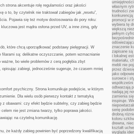
umiejętnośc
 strona akcentuje rolę regularności oraz jakości
własnym ryt
trudności zw
o to, by czytelnik nie traktował zabiegów jak „resetu”,
konkurencją
ścia. Pojawia się też motyw dostosowania do pory roku:
promocji w i
wybiera tę d
 kluczowa jest mądra osłona przed UV, a inne zimą, gdy
większą niez
pełnym cyfro
bezpośredni
odświeżając
znaczenie ku
sób, które chcą uporządkować podstawy pielęgnacji. W
zapisane są 
 filarami są: delikatne oczyszczanie, potem wzmacnianie
i lokalnej e
materiału, c
To ważne, bo wiele problemów z cerą pogłębia zbyt
mebli nie po
i, opisując zabiegi, jednocześnie sugeruje, że czasem mniej
przez dziesi
jako odpowie
surowce i st
współcześni 
odtwarzają p
komfort psychiczny. Strona komunikuje podejście, w którym
nadają jej n
rozumienie. Dla wielu osób pierwszy kontakt z tematyką
zamienia się
inspiruje. Wi
 z obawami: czy efekt będzie subtelny, czy zabieg będzie
niepowtarzal
serię podobn
 celem nie jest zmiana twarzy, tylko poprawa jakości.
drobną różn
tawiając na czytelną komunikację.
koloru szkli
drewna, niec
kształt uchw
mu, że każdy zabieg powinien być poprzedzony kwalifikacją
wygląda iden