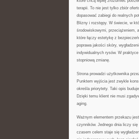
które chcą lepiej zrozumieć potrz
terapii. To nie jest tylko zbiór ofe
dopasować zabiegi do realnych pot
Blizny i rozstępy. W świecie, w k
środowiskowymi, przeciążeniem, a
które łączy estetykę z bezpieczeń
poprawa jakości skóry, wygładzeni
indywidualnych rysów. W praktyce
stopniową zmianę.
Strona prowadzi użytkownika przez
Punktem wyjścia jest zwykle konsu
określa priorytety. Taki opis buduj
Dzięki temu klient nie musi zgadyw
aging.
Ważnym elementem przekazu jest r
czynników. Jednego dnia liczy się 
czasem celem staje się wygładzenie