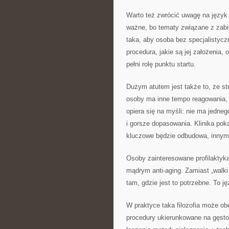
Warto też zwrócić uwagę na język s
ważne, bo tematy związane z zabie
taka, aby osoba bez specjalistyc
procedura, jakie są jej założenia,
pełni rolę punktu startu.
Dużym atutem jest także to, że str
osoby ma inne tempo reagowania, i
opiera się na myśli: nie ma jedne
i gorsze dopasowania. Klinika pok
kluczowe będzie odbudowa, innym 
Osoby zainteresowane profilaktyką
mądrym anti-aging. Zamiast „walki
tam, gdzie jest to potrzebne. To ję
W praktyce taka filozofia może ob
procedury ukierunkowane na gęsto