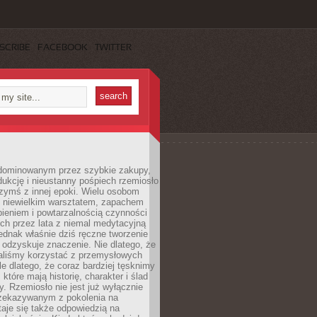
SCRIBE
FACEBOOK
TWITTER
dominowanym przez szybkie zakupy,
ukcję i nieustanny pośpiech rzemiosło
zymś z innej epoki. Wielu osobom
z niewielkim warsztatem, zapachem
ieniem i powtarzalnością czynności
h przez lata z niemal medytacyjną
jednak właśnie dziś ręczne tworzenie
odzyskuje znaczenie. Nie dlatego, że
taliśmy korzystać z przemysłowych
le dlatego, że coraz bardziej tęsknimy
które mają historię, charakter i ślad
cy. Rzemiosło nie jest już wyłącznie
ekazywanym z pokolenia na
taje się także odpowiedzią na