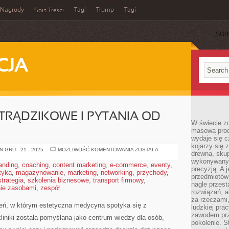
Nagrody
Tagi
Trump
Tagi
Spis Treści
SUB
CJA
WTRĄDZIKOWE I PYTANIA OD
W świecie z
masową prod
wydaje się c
kojarzy się 
ZABIEGI
 GRU - 21 - 2025
MOŻLIWOŚĆ KOMENTOWANIA
ZOSTAŁA
drewna, skup
PRZECIWTRĄDZIKOWE
I
wykonywanyc
anding
,
coaching
,
content marketing
,
e-commerce
,
eventy
,
PYTANIA
precyzją. A 
tyka
,
magazynowanie
,
marketing
,
networking
,
OD
przychody
,
przedmiotów 
CZYTELNIKÓW
strategia
,
szkolenia biznesowe
,
transport firmowy
,
nagle przes
ie zasobami
,
zespół
rozwiązań, a
za rzeczami, 
zeń, w którym estetyczna medycyna spotyka się z
ludzkiej pra
zawodem prz
kliniki została pomyślana jako centrum wiedzy dla osób,
pokolenie. S