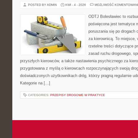
POSTED BY ADMIN
KWI - 4 - 2026
MOŻLIWOŚĆ KOMENTOWAN
ODTJ Bolesławiec to rozbud
poświęcona jest tematyce 
poruszania się po drogach o
za kierownicą. To miejsce, 
rzetelne treści dotyczące p
zasad ruchu drogowego, sp
przyszłych kierowców, a także nastawienia psychicznego za kiero
przygotowana z myślą o kierowcach rozpoczynających swoją drogę
doświadczonych użytkownikach dróg, którzy pragną regularnie udo
Kategorie na […]
CATEGORIES:
PRZEPISY DROGOWE W PRAKTYCE