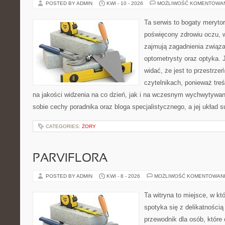
POSTED BY ADMIN
KWI - 10 - 2026
MOŻLIWOŚĆ KOMENTOWA
Ta serwis to bogaty meryto
poświęcony zdrowiu oczu, w
zajmują zagadnienia związan
optometrysty oraz optyka. 
widać, że jest to przestrz
czytelnikach, ponieważ treś
na jakości widzenia na co dzień, jak i na wczesnym wychwytywan
sobie cechy poradnika oraz bloga specjalistycznego, a jej układ s
CATEGORIES:
ŻORY
PARVIFLORA
POSTED BY ADMIN
KWI - 8 - 2026
MOŻLIWOŚĆ KOMENTOWAN
Ta witryna to miejsce, w k
spotyka się z delikatnością
przewodnik dla osób, które 