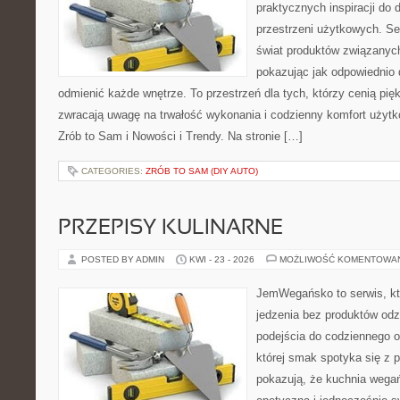
praktycznych inspiracji do 
przestrzeni użytkowych. Se
świat produktów związanych
pokazując jak odpowiednio 
odmienić każde wnętrze. To przestrzeń dla tych, którzy cenią pię
zwracają uwagę na trwałość wykonania i codzienny komfort użyt
Zrób to Sam i Nowości i Trendy. Na stronie […]
CATEGORIES:
ZRÓB TO SAM (DIY AUTO)
PRZEPISY KULINARNE
POSTED BY ADMIN
KWI - 23 - 2026
MOŻLIWOŚĆ KOMENTOWA
JemWegańsko to serwis, któr
jedzenia bez produktów od
podejścia do codziennego o
której smak spotyka się z p
pokazują, że kuchnia wega