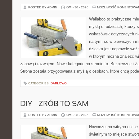
POSTED BY ADMIN
KWI - 30 - 2026
MOŻLIWOŚĆ KOMENTOWA
Wallaboo to praktyczne mie
myślą o rodzicach, którzy
wskazówek dotyczących nie
na tym, co w pierwszych mi
dziecka jest naprawdę ważn
w którym można znaleźć wi
zabawą i rozwojem. Nowe kategorie na stronie to: Bezpieczne i Z
Strona została przygotowana z myślą o osobach, które chcą po
CATEGORIES:
DARŁOWO
DIY – ZRÓB TO SAM
POSTED BY ADMIN
KWI - 28 - 2026
MOŻLIWOŚĆ KOMENTOWA
Nowoczesna witryna online
świetlnym to miejsce stwor