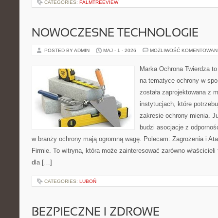
CATEGORIES:
PALMTREEVIEW
NOWOCZESNE TECHNOLOGIE
POSTED BY ADMIN
MAJ - 1 - 2026
MOŻLIWOŚĆ KOMENTOWAN
Marka Ochrona Twierdza to 
na tematyce ochrony w spo
została zaprojektowana z m
instytucjach, które potrzeb
zakresie ochrony mienia. 
budzi asocjacje z odpornośc
w branży ochrony mają ogromną wagę. Polecam: Zagrożenia i Ata
Firmie. To witryna, która może zainteresować zarówno właścicieli 
dla […]
CATEGORIES:
LUBOŃ
BEZPIECZNE I ZDROWE