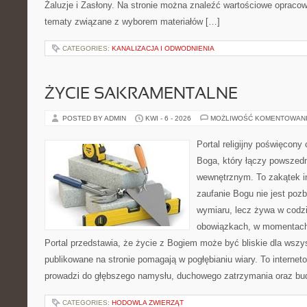
Żaluzje i Zasłony. Na stronie można znaleźć wartościowe opracow
tematy związane z wyborem materiałów […]
CATEGORIES:
KANALIZACJA I ODWODNIENIA
ŻYCIE SAKRAMENTALNE
POSTED BY ADMIN
KWI - 6 - 2026
MOŻLIWOŚĆ KOMENTOWAN
Portal religijny poświęcon
Boga, który łączy powszed
wewnętrznym. To zakątek i
zaufanie Bogu nie jest poz
wymiaru, lecz żywa w codzi
obowiązkach, w momentach 
Portal przedstawia, że życie z Bogiem może być bliskie dla wszys
publikowane na stronie pomagają w pogłębianiu wiary. To interne
prowadzi do głębszego namysłu, duchowego zatrzymania oraz bu
CATEGORIES:
HODOWLA ZWIERZĄT