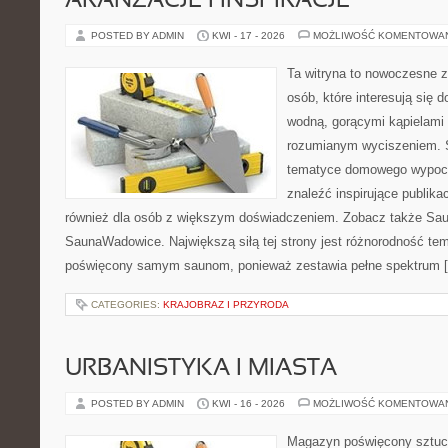
ARANŻACJE I INSPIRACJE
POSTED BY ADMIN
KWI - 17 - 2026
MOŻLIWOŚĆ KOMENTOWA
Ta witryna to nowoczesne z
osób, które interesują się
wodną, gorącymi kąpielami
rozumianym wyciszeniem. S
tematyce domowego wypocz
znaleźć inspirujące publika
również dla osób z większym doświadczeniem. Zobacz także Sa
SaunaWadowice. Największą siłą tej strony jest różnorodność tema
poświęcony samym saunom, ponieważ zestawia pełne spektrum 
CATEGORIES:
KRAJOBRAZ I PRZYRODA
URBANISTYKA I MIASTA
POSTED BY ADMIN
KWI - 16 - 2026
MOŻLIWOŚĆ KOMENTOWA
Magazyn poświęcony sztuce