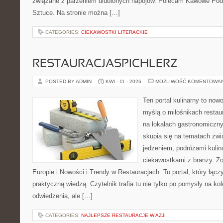
związane z parzeniem ulubionych napojów. Polecam Kawowe Podr
Sztuce. Na stronie można […]
CATEGORIES:
CIEKAWOSTKI LITERACKIE
RESTAURACJASPICHLERZ
POSTED BY ADMIN
KWI - 11 - 2026
MOŻLIWOŚĆ KOMENTOWA
Ten portal kulinarny to no
myślą o miłośnikach restaur
na lokalach gastronomiczny
skupia się na tematach zwi
jedzeniem, podróżami kulina
ciekawostkami z branży. Z
Europie i Nowości i Trendy w Restauracjach. To portal, który łącz
praktyczną wiedzą. Czytelnik trafia tu nie tylko po pomysły na ko
odwiedzenia, ale […]
CATEGORIES:
NAJLEPSZE RESTAURACJE W AZJI