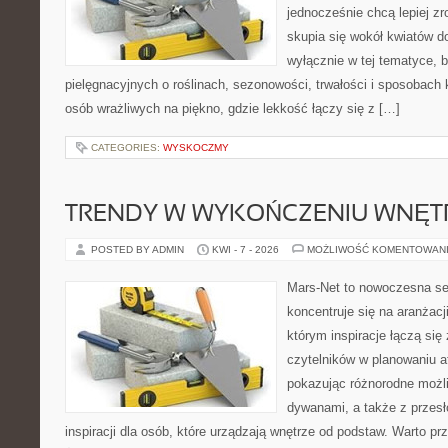
jednocześnie chcą lepiej zr
skupia się wokół kwiatów do
wyłącznie w tej tematyce, 
pielęgnacyjnych o roślinach, sezonowości, trwałości i sposobach
osób wrażliwych na piękno, gdzie lekkość łączy się z […]
CATEGORIES:
WYSKOCZMY
TRENDY W WYKOŃCZENIU WNĘT
POSTED BY ADMIN
KWI - 7 - 2026
MOŻLIWOŚĆ KOMENTOWAN
Mars-Net to nowoczesna se
koncentruje się na aranżacj
którym inspiracje łączą się
czytelników w planowaniu a
pokazując różnorodne możl
dywanami, a także z przesł
inspiracji dla osób, które urządzają wnętrze od podstaw. Warto pr