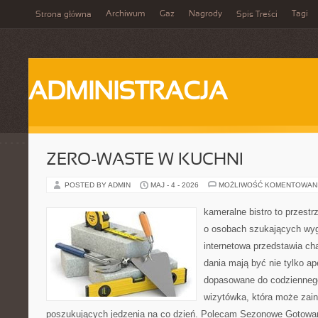
Archiwum
Gaz
Nagrody
Tagi
Strona główna
Spis Treści
ADMINISTRACJA
ZERO-WASTE W KUCHNI
POSTED BY ADMIN
MAJ - 4 - 2026
MOŻLIWOŚĆ KOMENTOWAN
kameralne bistro to przestr
o osobach szukających wyg
internetowa przedstawia cha
dania mają być nie tylko ap
dopasowane do codziennego
wizytówka, która może zain
poszukujących jedzenia na co dzień. Polecam Sezonowe Gotowani