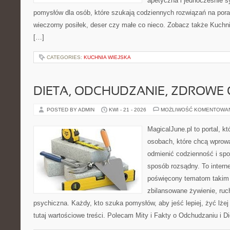
apetyczna i jednocześnie 
pomysłów dla osób, które szukają codziennych rozwiązań na poran
wieczorny posiłek, deser czy małe co nieco. Zobacz także Kuchni
[…]
CATEGORIES:
KUCHNIA WIEJSKA
DIETA, ODCHUDZANIE, ZDROWE
POSTED BY ADMIN
KWI - 21 - 2026
MOŻLIWOŚĆ KOMENTOWA
MagicalJune.pl to portal, k
osobach, które chcą wprow
odmienić codzienność i spo
sposób rozsądny. To intern
poświęcony tematom takim 
zbilansowane żywienie, ruc
psychiczna. Każdy, kto szuka pomysłów, aby jeść lepiej, żyć lżej 
tutaj wartościowe treści. Polecam Mity i Fakty o Odchudzaniu i D